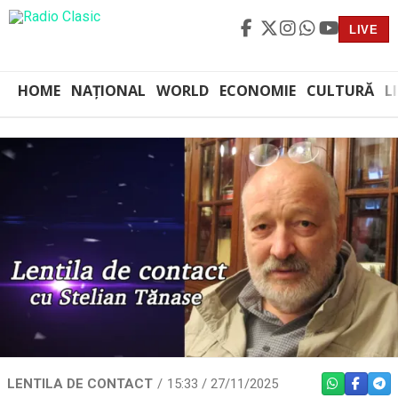
LIVE
HOME
NAȚIONAL
WORLD
ECONOMIE
CULTURĂ
L
LENTILA DE CONTACT
15:33 / 27/11/2025
WHATSAPP
FACEBO
TEL