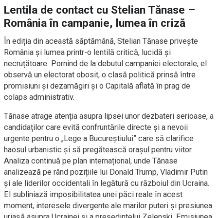
Lentila de contact cu Stelian Tănase –
România în campanie, lumea în criză
În ediția din această săptămână, Stelian Tănase privește
România și lumea printr-o lentilă critică, lucidă și
necruțătoare. Pornind de la debutul campaniei electorale, el
observă un electorat obosit, o clasă politică prinsă între
promisiuni și dezamăgiri și o Capitală aflată în prag de
colaps administrativ.
Tănase atrage atenția asupra lipsei unor dezbateri serioase, a
candidaților care evită confruntările directe și a nevoii
urgente pentru o „Lege a Bucureștiului” care să clarifice
haosul urbanistic și să pregătească orașul pentru viitor.
Analiza continuă pe plan internațional, unde Tănase
analizează pe rând pozițiile lui Donald Trump, Vladimir Putin
și ale liderilor occidentali în legătură cu războiul din Ucraina.
El subliniază imposibilitatea unei păci reale în acest
moment, interesele divergente ale marilor puteri și presiunea
uriașă asupra Ucrainei și a președintelui Zelenski. Emisiunea