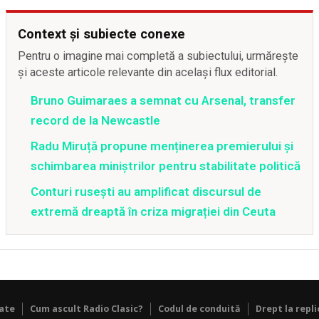
Context și subiecte conexe
Pentru o imagine mai completă a subiectului, urmărește
și aceste articole relevante din același flux editorial.
Bruno Guimaraes a semnat cu Arsenal, transfer
record de la Newcastle
Radu Miruță propune menținerea premierului și
schimbarea miniștrilor pentru stabilitate politică
Conturi rusești au amplificat discursul de
extremă dreaptă în criza migrației din Ceuta
tate
Cum ascult Radio Clasic?
Codul de conduită
Drept la repli