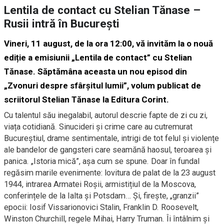
Lentila de contact cu Stelian Tănase –
Rusii intră în București
Vineri, 11 august, de la ora 12:00, vă invităm la o nouă
ediție a emisiunii „Lentila de contact” cu Stelian
Tănase. Săptămâna aceasta un nou episod din
„Zvonuri despre sfârșitul lumii”, volum publicat de
scriitorul Stelian Tănase la Editura Corint.
Cu talentul său inegalabil, autorul descrie fapte de zi cu zi,
viața cotidiană. Sinucideri și crime care au cutremurat
Bucureștiul, drame sentimentale, intrigi de tot felul și violențe
ale bandelor de gangsteri care seamănă haosul, teroarea și
panica. „Istoria mică”, așa cum se spune. Doar în fundal
regăsim marile evenimente: lovitura de palat de la 23 august
1944, intrarea Armatei Roșii, armistițiul de la Moscova,
conferințele de la Ialta și Potsdam… Și, firește, „granzii”
epocii: Iosif Vissarionovici Stalin, Franklin D. Roosevelt,
Winston Churchill, regele Mihai, Harry Truman. Îi întâlnim și