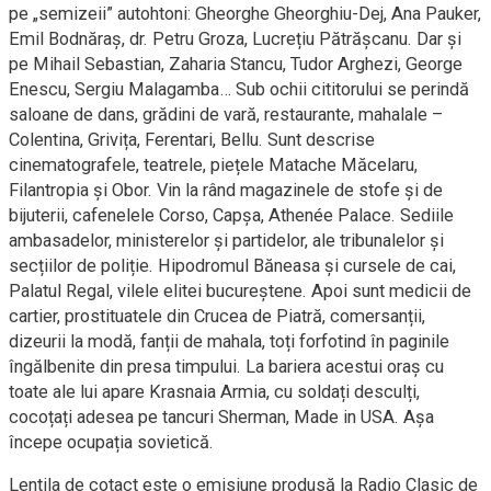
pe „semizeii” autohtoni: Gheorghe Gheorghiu-Dej, Ana Pauker,
Emil Bodnăraș, dr. Petru Groza, Lucrețiu Pătrășcanu. Dar și
pe Mihail Sebastian, Zaharia Stancu, Tudor Arghezi, George
Enescu, Sergiu Malagamba… Sub ochii cititorului se perindă
saloane de dans, grădini de vară, restaurante, mahalale –
Colentina, Grivița, Ferentari, Bellu. Sunt descrise
cinematografele, teatrele, piețele Matache Măcelaru,
Filantropia și Obor. Vin la rând magazinele de stofe și de
bijuterii, cafenelele Corso, Capșa, Athenée Palace. Sediile
ambasadelor, ministerelor și partidelor, ale tribunalelor și
secțiilor de poliție. Hipodromul Băneasa și cursele de cai,
Palatul Regal, vilele elitei bucureștene. Apoi sunt medicii de
cartier, prostituatele din Crucea de Piatră, comersanții,
dizeurii la modă, fanții de mahala, toți forfotind în paginile
îngălbenite din presa timpului. La bariera acestui oraș cu
toate ale lui apare Krasnaia Armia, cu soldați desculți,
cocoțați adesea pe tancuri Sherman, Made in USA. Așa
începe ocupația sovietică.
Lentila de cotact este o emisiune produsă la Radio Clasic de