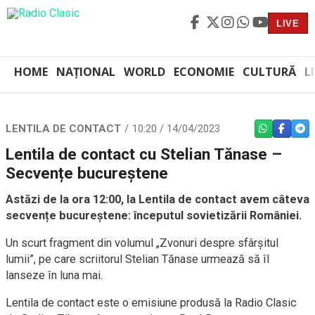
LIVE
HOME
NAȚIONAL
WORLD
ECONOMIE
CULTURĂ
L
LENTILA DE CONTACT
10:20 / 14/04/2023
WHATSAPP
FACEBO
TEL
Lentila de contact cu Stelian Tănase –
Secvențe bucureștene
Astăzi de la ora 12:00, la Lentila de contact avem câteva
secvențe bucureștene: începutul sovietizării României.
Un scurt fragment din volumul „Zvonuri despre sfârșitul
lumii”, pe care scriitorul Stelian Tănase urmează să îl
lanseze în luna mai.
Lentila de contact este o emisiune produsă la Radio Clasic