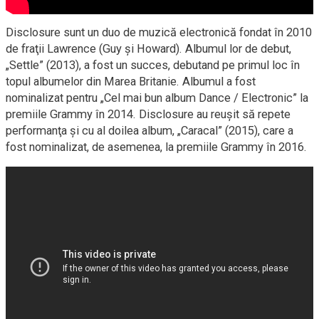
Disclosure sunt un duo de muzică electronică fondat în 2010
de fraţii Lawrence (Guy şi Howard). Albumul lor de debut,
„Settle” (2013), a fost un succes, debutand pe primul loc în
topul albumelor din Marea Britanie. Albumul a fost
nominalizat pentru „Cel mai bun album Dance / Electronic” la
premiile Grammy în 2014. Disclosure au reuşit să repete
performanţa şi cu al doilea album, „Caracal” (2015), care a
fost nominalizat, de asemenea, la premiile Grammy în 2016.