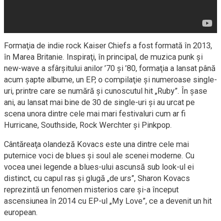
Formaţia de indie rock Kaiser Chiefs a fost formată în 2013,
în Marea Britanie. Inspiraţi, în principal, de muzica punk şi
new-wave a sfârşitului anilor ’70 şi ’80, formaţia a lansat până
acum şapte albume, un EP, o compilaţie şi numeroase single-
uri, printre care se numără şi cunoscutul hit „Ruby”. În şase
ani, au lansat mai bine de 30 de single-uri şi au urcat pe
scena unora dintre cele mai mari festivaluri cum ar fi
Hurricane, Southside, Rock Werchter şi Pinkpop.
Cântăreaţa olandeză Kovacs este una dintre cele mai
puternice voci de blues şi soul ale scenei moderne. Cu
vocea unei legende a blues-ului ascunsă sub look-ul ei
distinct, cu capul ras şi glugă „de urs”, Sharon Kovacs
reprezintă un fenomen misterios care şi-a început
ascensiunea în 2014 cu EP-ul „My Love”, ce a devenit un hit
european.