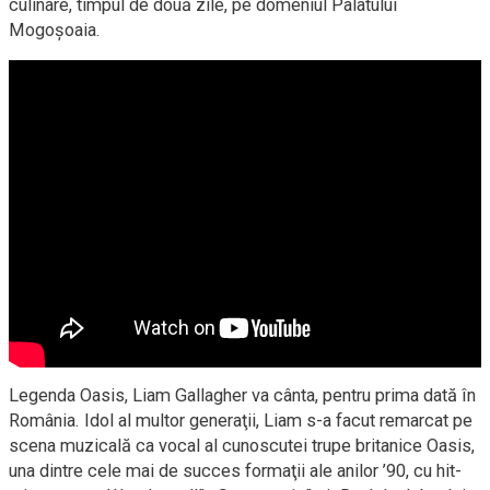
culinare, timpul de două zile, pe domeniul Palatului
Mogoşoaia.
Legenda Oasis, Liam Gallagher va cânta, pentru prima dată în
România. Idol al multor generaţii, Liam s-a facut remarcat pe
scena muzicală ca vocal al cunoscutei trupe britanice Oasis,
una dintre cele mai de succes formaţii ale anilor ’90, cu hit-