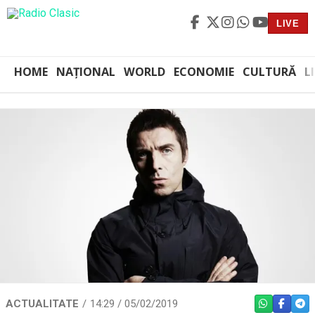
LIVE
HOME
NAȚIONAL
WORLD
ECONOMIE
CULTURĂ
L
ACTUALITATE
14:29 / 05/02/2019
WHATSAPP
FACEBO
TEL