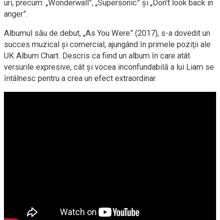
uri, precum: „Wonderwall”, „Supersonic” şi „Don’t look back in
anger”.
Albumul său de debut, „As You Were” (2017), s-a dovedit un
succes muzical şi comercial, ajungând în primele poziţii ale
UK Album Chart. Descris ca fiind un album în care atât
versurile expresive, cât şi vocea inconfundabilă a lui Liam se
întâlnesc pentru a crea un efect extraordinar.