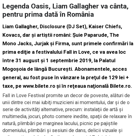
Legenda Oasis, Liam Gallagher va cânta,
pentru prima dată în România
Liam Gallagher, Disclosure (DJ Set), Kaiser Chiefs,
Kovacs, dar şi artiştii români: Şuie Paparude, The
Mono Jacks, Jurjak şi Firma, sunt primele confirmări la
prima ediţie a festivalului Fall in Love, ce va avea loc
între 31 august şi 1 septembrie 2019, la Palatul
Mogoşoia de lângă Bucureşti. Abonamentele, acces
general, au fost puse în vânzare la preţul de 129 lei +
taxe, pe
www.bilete.ro
şi în reţeaua naţională Bilete.ro.
Fall in Love Festival promite un decor de poveste, alături de
unii dintre cei mai iubiţi muzicieni ai momentului, dar şi de o
serie de activităţi alternative, precum: instalaţii de artă şi
multimedia, jocuri, photo cornere inedite, spaţii de relaxare în
natură, plimbări pe marginea lacului, picnic pe pajiştile
domeniului, plimbări şi sesiuni de dans, delicii vizuale şi