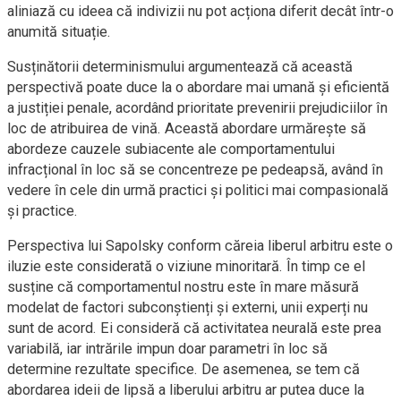
aliniază cu ideea că indivizii nu pot acționa diferit decât într-o
anumită situație.
Susținătorii determinismului argumentează că această
perspectivă poate duce la o abordare mai umană și eficientă
a justiției penale, acordând prioritate prevenirii prejudiciilor în
loc de atribuirea de vină. Această abordare urmărește să
abordeze cauzele subiacente ale comportamentului
infracțional în loc să se concentreze pe pedeapsă, având în
vedere în cele din urmă practici și politici mai compasională
și practice.
Perspectiva lui Sapolsky conform căreia liberul arbitru este o
iluzie este considerată o viziune minoritară. În timp ce el
susține că comportamentul nostru este în mare măsură
modelat de factori subconștienți și externi, unii experți nu
sunt de acord. Ei consideră că activitatea neurală este prea
variabilă, iar intrările impun doar parametri în loc să
determine rezultate specifice. De asemenea, se tem că
abordarea ideii de lipsă a liberului arbitru ar putea duce la