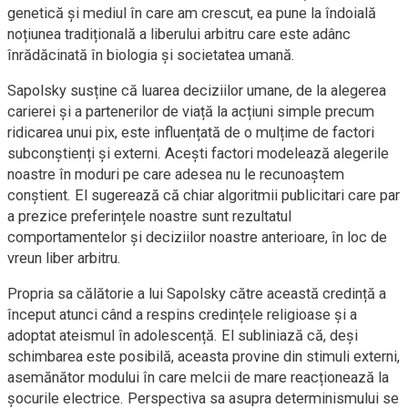
genetică și mediul în care am crescut, ea pune la îndoială
noțiunea tradițională a liberului arbitru care este adânc
înrădăcinată în biologia și societatea umană.
Sapolsky susține că luarea deciziilor umane, de la alegerea
carierei și a partenerilor de viață la acțiuni simple precum
ridicarea unui pix, este influențată de o mulțime de factori
subconștienți și externi. Acești factori modelează alegerile
noastre în moduri pe care adesea nu le recunoaștem
conștient. El sugerează că chiar algoritmii publicitari care par
a prezice preferințele noastre sunt rezultatul
comportamentelor și deciziilor noastre anterioare, în loc de
vreun liber arbitru.
Propria sa călătorie a lui Sapolsky către această credință a
început atunci când a respins credințele religioase și a
adoptat ateismul în adolescență. El subliniază că, deși
schimbarea este posibilă, aceasta provine din stimuli externi,
asemănător modului în care melcii de mare reacționează la
șocurile electrice. Perspectiva sa asupra determinismului se