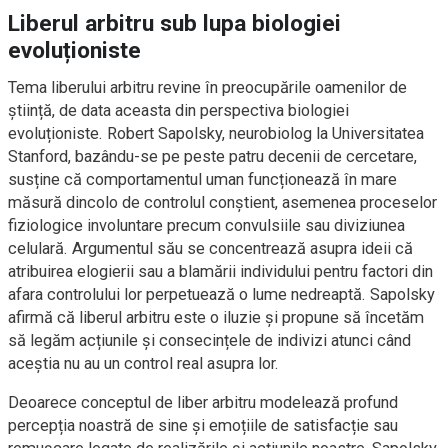
Liberul arbitru sub lupa biologiei
evoluționiste
Tema liberului arbitru revine în preocupările oamenilor de
știință, de data aceasta din perspectiva biologiei
evoluționiste. Robert Sapolsky, neurobiolog la Universitatea
Stanford, bazându-se pe peste patru decenii de cercetare,
susține că comportamentul uman funcționează în mare
măsură dincolo de controlul conștient, asemenea proceselor
fiziologice involuntare precum convulsiile sau diviziunea
celulară. Argumentul său se concentrează asupra ideii că
atribuirea elogierii sau a blamării individului pentru factori din
afara controlului lor perpetuează o lume nedreaptă. Sapolsky
afirmă că liberul arbitru este o iluzie și propune să încetăm
să legăm acțiunile și consecințele de indivizi atunci când
aceștia nu au un control real asupra lor.
Deoarece conceptul de liber arbitru modelează profund
percepția noastră de sine și emoțiile de satisfacție sau