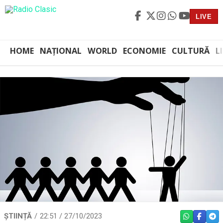
LIVE
HOME
NAȚIONAL
WORLD
ECONOMIE
CULTURĂ
L
ȘTIINȚĂ
22:51 / 27/10/2023
WHATSAPP
FACEBO
TEL