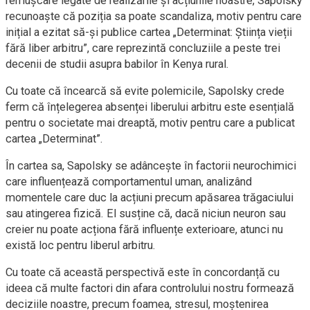
remușcare legate de realizările și acțiunile noastre, Sapolsky
recunoaște că poziția sa poate scandaliza, motiv pentru care
inițial a ezitat să-și publice cartea „Determinat: Știința vieții
fără liber arbitru”, care reprezintă concluziile a peste trei
decenii de studii asupra babilor în Kenya rural.
Cu toate că încearcă să evite polemicile, Sapolsky crede
ferm că înțelegerea absenței liberului arbitru este esențială
pentru o societate mai dreaptă, motiv pentru care a publicat
cartea „Determinat”.
În cartea sa, Sapolsky se adâncește în factorii neurochimici
care influențează comportamentul uman, analizând
momentele care duc la acțiuni precum apăsarea trăgaciului
sau atingerea fizică. El susține că, dacă niciun neuron sau
creier nu poate acționa fără influențe exterioare, atunci nu
există loc pentru liberul arbitru.
Cu toate că această perspectivă este în concordanță cu
ideea că multe factori din afara controlului nostru formează
deciziile noastre, precum foamea, stresul, moștenirea