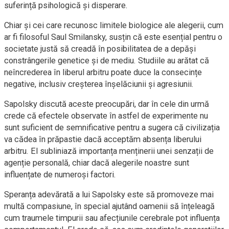
suferință psihologică și disperare.
Chiar și cei care recunosc limitele biologice ale alegerii, cum
ar fi filosoful Saul Smilansky, susțin că este esențial pentru o
societate justă să creadă în posibilitatea de a depăși
constrângerile genetice și de mediu. Studiile au arătat că
neîncrederea în liberul arbitru poate duce la consecințe
negative, inclusiv creșterea înșelăciunii și agresiunii.
Sapolsky discută aceste preocupări, dar în cele din urmă
crede că efectele observate în astfel de experimente nu
sunt suficient de semnificative pentru a sugera că civilizația
va cădea în prăpastie dacă acceptăm absența liberului
arbitru. El subliniază importanța menținerii unei senzații de
agenție personală, chiar dacă alegerile noastre sunt
influențate de numeroși factori.
Speranța adevărată a lui Sapolsky este să promoveze mai
multă compasiune, în special ajutând oamenii să înțeleagă
cum traumele timpurii sau afecțiunile cerebrale pot influența