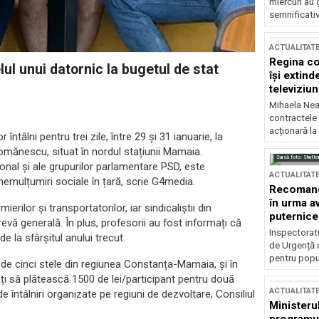
miercuri au 
semnificati
ACTUALITAT
Regina co
lul unui datornic la bugetul de stat
își extind
televiziun
Mihaela Nea
contractele 
acționară la
ntâlni pentru trei zile, între 29 și 31 ianuarie, la
Comănescu, situat în nordul stațiunii Mamaia.
Sursă foto: Shutte
ional și ale grupurilor parlamentare PSD, este
ACTUALITAT
nemulțumiri sociale în țară, scrie G4media.
Recomandă
în urma av
rilor și transportatorilor, iar sindicaliștii din
puternice
vă generală. În plus, profesorii au fost informați că
Inspectoratu
e la sfârșitul anului trecut.
de Urgență 
pentru popula
 de cinci stele din regiunea Constanța-Mamaia, și în
tați să plătească 1500 de lei/participant pentru două
ACTUALITAT
de întâlniri organizate pe regiuni de dezvoltare, Consiliul
Ministerul