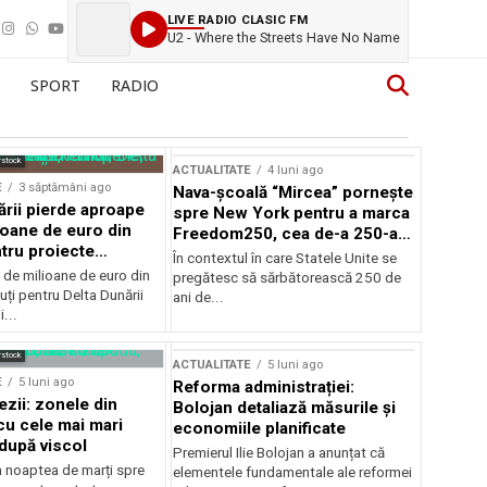
LIVE RADIO CLASIC FM
U2 - Where the Streets Have No Name
SPORT
RADIO
rstock
ACTUALITATE
4 luni ago
E
3 săptămâni ago
Nava-școală “Mircea” pornește
ării pierde aproape
spre New York pentru a marca
ioane de euro din
Freedom250, cea de-a 250-a
tru proiecte
aniversare a Statelor Unite
În contextul în care Statele Unite se
de milioane de euro din
pregătesc să sărbătorească 250 de
ți pentru Delta Dunării
ani de...
...
rstock
ACTUALITATE
5 luni ago
E
5 luni ago
Reforma administrației:
ezii: zonele din
Bolojan detaliază măsurile și
u cele mai mari
economiile planificate
după viscol
Premierul Ilie Bolojan a anunțat că
n noaptea de marți spre
elementele fundamentale ale reformei