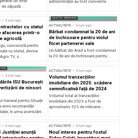
generat un strat
administrației au fost convenite...
v de zăpadă...
Sursă foto: Shutterstock
E
5 luni ago
ACTUALITATE
5 luni ago
ntractelor cu statul
Bărbat condamnat la 20 de ani
e afacerea printr-o
de închisoare pentru violul
e agricolă
fiicei partenerei sale
gu, cunoscută pentru
Un bărbat din Arad a fost condamnat
sale cu statul, devine
la 20 de ani de închisoare pentru...
 Agro TV, o...
rstock
ACTUALITATE
5 luni ago
E
5 luni ago
Volumul tranzacțiilor
rile ISU București
imobiliare din 2025: scădere
ertizării de ninsori
semnificativă față de 2024
Volumul total al tranzacțiilor
l General pentru Situații
imobiliare din 2025 a fost de
a emis recomandări
aproximativ 525 de milioane...
ție, în urma avertizării...
E
6 luni ago
ACTUALITATE
6 luni ago
 Justiției anunță
Noul interes pentru fostul