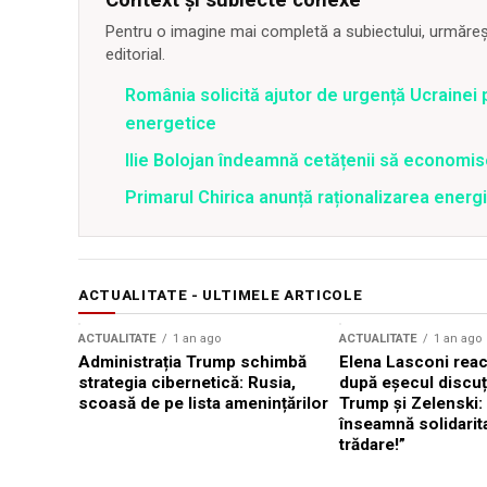
Pentru o imagine mai completă a subiectului, urmărește
editorial.
România solicită ajutor de urgență Ucrainei p
energetice
Ilie Bolojan îndeamnă cetățenii să economis
Primarul Chirica anunță raționalizarea energi
ACTUALITATE - ULTIMELE ARTICOLE
ACTUALITATE
1 an ago
ACTUALITATE
1 an ago
Administrația Trump schimbă
Elena Lasconi rea
strategia cibernetică: Rusia,
după eșecul discuți
scoasă de pe lista amenințărilor
Trump și Zelenski:
înseamnă solidarit
trădare!”