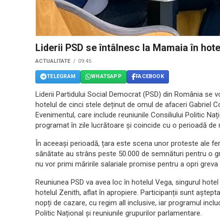
Liderii PSD se întâlnesc la Mamaia în hote
ACTUALITATE
09:45
TELEGRAM
WHATSAPP
FACEBOOK
Liderii Partidului Social Democrat (PSD) din România se vor î
hotelul de cinci stele deținut de omul de afaceri Gabriel 
Evenimentul, care include reuniunile Consiliului Politic Naț
programat în zile lucrătoare și coincide cu o perioadă de 
În aceeași perioadă, țara este scena unor proteste ale fermie
sănătate au strâns peste 50.000 de semnături pentru o gre
nu vor primi măririle salariale promise pentru a opri greva d
Reuniunea PSD va avea loc în hotelul Vega, singurul hotel
hotelul Zenith, aflat în apropiere. Participanții sunt aștep
nopți de cazare, cu regim all inclusive, iar programul inclu
Politic Național și reuniunile grupurilor parlamentare.