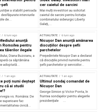
 interviurilor pentru
Sidex Galați: Investitori mari
-șefi
cer caietul de sarcini
stiției a stabilit perioada
Mai mulți investitori au solicitat
i desfășurate interviurile
caietul de sarcini pentru licitația
ile de...
combinatului siderurgic Liberty
Galați,...
E
6 luni ago
ACTUALITATE
6 luni ago
 Mediului anunță
Nicușor Dan anunță amânarea
n Romsilva pentru
discuțiilor despre șefii
 tăierilor ilegale
parchetelor
iului, Diana Buzoianu, a
Președintele Nicușor Dan a declarat
 speră ca săptămâna
că discuțiile privind numirile pentru
fie adoptată...
șefii parchetelor și serviciilor...
E
1 an ago
ACTUALITATE
1 an ago
te poți numi deștept
Ultimul sondaj comandat de
u că ai studii
Nicușor Dan
e!?
George Simion și Victor Ponta, în
fruntea sondajelor pentru alegerile
rvegia vs. România: De
prezidențiale ...
le superioare fac
 mentalitatea civică...