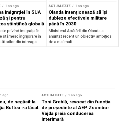
E
1 an ago
ACTUALITATE
1 an ago
a imigrației în SUA
Olanda intenționează să își
ză și pentru
dubleze efectivele militare
a științifică globală
până în 2030
cte privind imigrația în
Ministerul Apărării din Olanda a
e stârnesc îngrijorare în
anunțat recent un obiectiv ambițios
tătorilor din întreaga...
de a mai mult...
n ago
ACTUALITATE
1 an ago
ACTUALITATE
u, de negăsit la
Toni Greblă, revocat din funcția
Ilie Boloj
ția Buftea i-a lăsat
de președinte al AEP. Zsombor
alegerilor
Vajda preia conducerea
constituți
interimară
concentră
viitoarelo