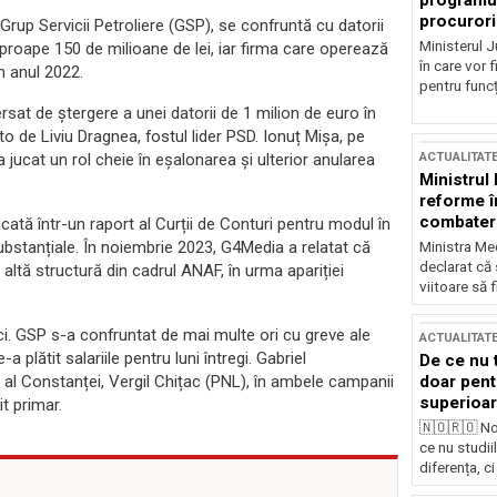
programul
procurori
Grup Servicii Petroliere (GSP), se confruntă cu datorii
Ministerul Ju
roape 150 de milioane de lei, iar firma care operează
în care vor f
n anul 2022.
pentru funcți
sat de ștergere a unei datorii de 1 milion de euro în
de Liviu Dragnea, fostul lider PSD. Ionuț Mișa, pe
 jucat un rol cheie în eșalonarea și ulterior anularea
ACTUALITAT
Ministrul
reforme î
combaterea
cată într-un raport al Curții de Conturi pentru modul în
substanțiale. În noiembrie 2023, G4Media a relatat că
Ministra Med
declarat că
o altă structură din cadrul ANAF, în urma apariției
viitoare să 
i. GSP s-a confruntat de mai multe ori cu greve ale
ACTUALITAT
plătit salariile pentru luni întregi. Gabriel
De ce nu 
 al Constanței, Vergil Chițac (PNL), în ambele campanii
doar pentr
superioar
t primar.
🇳🇴🇷🇴 No
ce nu studii
diferența, ci