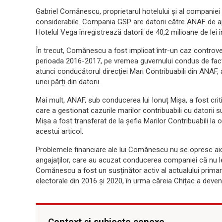
Gabriel Comănescu, proprietarul hotelului și al companiei 
considerabile. Compania GSP are datorii către ANAF de ap
Hotelul Vega înregistrează datorii de 40,2 milioane de lei î
În trecut, Comănescu a fost implicat într-un caz controver
perioada 2016-2017, pe vremea guvernului condus de facto 
atunci conducătorul direcției Mari Contribuabili din ANAF, a
unei părți din datorii.
Mai mult, ANAF, sub conducerea lui Ionuț Mișa, a fost criti
care a gestionat cazurile marilor contribuabili cu datorii 
Mișa a fost transferat de la șefia Marilor Contribuabili la 
acestui articol.
Problemele financiare ale lui Comănescu nu se opresc aic
angajaților, care au acuzat conducerea companiei că nu le-a 
Comănescu a fost un susținător activ al actualului primar
electorale din 2016 și 2020, în urma căreia Chițac a deveni
Context și subiecte conexe