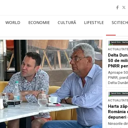
WORLD
ECONOMIE
CULTURĂ
LIFESTYLE
SCITECH
Sursă foto: Shutte
ACTUALITAT
Delta Dun
50 de mil
PNRR pen
esențiale
Aproape 50 
PNRR, pierdu
Delta Dunării
Sursă foto: Shutte
ACTUALITAT
Harta zăp
România c
depuneri 
Ninsorile di