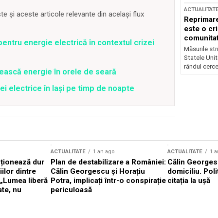
ACTUALITAT
 și aceste articole relevante din același flux
Reprimare
este o cri
comunitate
entru energie electrică în contextul crizei
Măsurile stri
Statele Unit
rândul cerce
ească energie în orele de seară
ei electrice în Iași pe timp de noapte
ACTUALITATE
1 an ago
ACTUALITATE
1 a
cționează dur
Plan de destabilizare a României:
Călin Georgesc
ilor dintre
Călin Georgescu și Horațiu
domiciliu. Poli
 „Lumea liberă
Potra, implicați într-o conspirație
citația la ușă
ate, nu
periculoasă