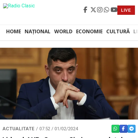
LIVE
HOME
NAȚIONAL
WORLD
ECONOMIE
CULTURĂ
L
ACTUALITATE
07:52 / 01/02/2024
WHATSAPP
FACEBO
TEL