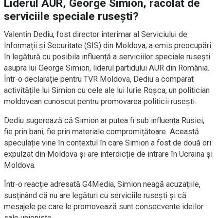
Liderul AUR, George Simion, racolat de
serviciile speciale rusești?
Valentin Dediu, fost director interimar al Serviciului de
Informații și Securitate (SIS) din Moldova, a emis preocupări
în legătură cu posibila influență a serviciilor speciale rusești
asupra lui George Simion, liderul partidului AUR din România.
Într-o declarație pentru TVR Moldova, Dediu a comparat
activitățile lui Simion cu cele ale lui Iurie Roșca, un politician
moldovean cunoscut pentru promovarea politicii rusești.
Dediu sugerează că Simion ar putea fi sub influența Rusiei,
fie prin bani, fie prin materiale compromițătoare. Această
speculație vine în contextul în care Simion a fost de două ori
expulzat din Moldova și are interdicție de intrare în Ucraina și
Moldova.
Într-o reacție adresată G4Media, Simion neagă acuzațiile,
susținând că nu are legături cu serviciile rusești și că
mesajele pe care le promovează sunt consecvente ideilor
sale unioniste.