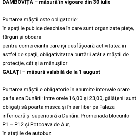
DÂMBOVIȚA – măsură în vigoare din 30 iulie
Purtarea măştii este obligatorie:
în spaţiile publice deschise în care sunt organizate pieţe,
târguri şi oboare
pentru comercianţii care îşi desfăşoară activitatea în
astfel de spaţii, obligativitatea purtării atât a măştii de
protecţie, cât şi a mănuşilor
GALAȚI – măsură valabilă de la 1 august
Purtarea măştii e obligatorie în anumite intervale orare
pe faleza Dunării: între orele 16,00 şi 23,00, gălăţenii sunt
obligaţi să poarta masca şi în aer liber pe Faleza
inferioară şi superioară a Dunării, Promenada blocurilor
P1 – P12 şi Potcoava de Aur,
în staţiile de autobuz