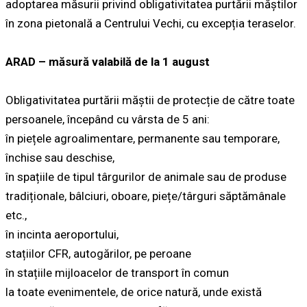
adoptarea măsurii privind obligativitatea purtării măștilor
în zona pietonală a Centrului Vechi, cu excepția teraselor.
ARAD – măsură valabilă de la 1 august
Obligativitatea purtării măștii de protecție de către toate
persoanele, începând cu vârsta de 5 ani:
în piețele agroalimentare, permanente sau temporare,
închise sau deschise,
în spațiile de tipul târgurilor de animale sau de produse
tradiționale, bâlciuri, oboare, piețe/târguri săptămânale
etc.,
în incinta aeroportului,
stațiilor CFR, autogărilor, pe peroane
în stațiile mijloacelor de transport în comun
la toate evenimentele, de orice natură, unde există