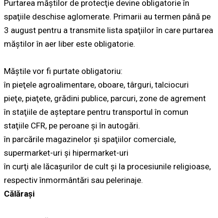
Purtarea măştilor de protecţie devine obligatorie în
spaţiile deschise aglomerate. Primarii au termen până pe
3 august pentru a transmite lista spaţiilor în care purtarea
măştilor în aer liber este obligatorie.
Măştile vor fi purtate obligatoriu:
în pieţele agroalimentare, oboare, târguri, talciocuri
pieţe, piaţete, grădini publice, parcuri, zone de agrement
în staţiile de aşteptare pentru transportul în comun
staţiile CFR, pe peroane şi în autogări.
în parcările magazinelor şi spaţiilor comerciale,
supermarket-uri şi hipermarket-uri
în curţi ale lăcaşurilor de cult şi la procesiunile religioase,
respectiv înmormântări sau pelerinaje.
Călărași