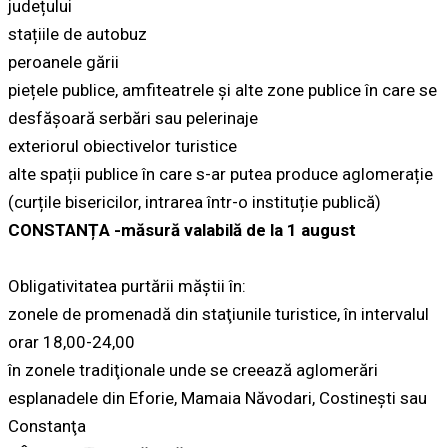
județului
stațiile de autobuz
peroanele gării
piețele publice, amfiteatrele și alte zone publice în care se
desfășoară serbări sau pelerinaje
exteriorul obiectivelor turistice
alte spații publice în care s-ar putea produce aglomerație
(curțile bisericilor, intrarea într-o instituție publică)
CONSTANȚA -măsură valabilă de la 1 august
Obligativitatea purtării măştii în:
zonele de promenadă din staţiunile turistice, în intervalul
orar 18,00-24,00
în zonele tradiţionale unde se creează aglomerări
esplanadele din Eforie, Mamaia Năvodari, Costineşti sau
Constanţa