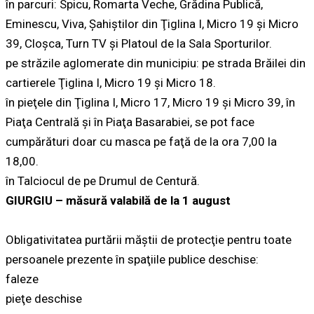
în parcuri: Spicu, Romarta Veche, Grădina Publică,
Eminescu, Viva, Şahiştilor din Ţiglina I, Micro 19 şi Micro
39, Cloşca, Turn TV şi Platoul de la Sala Sporturilor.
pe străzile aglomerate din municipiu: pe strada Brăilei din
cartierele Ţiglina I, Micro 19 şi Micro 18.
în pieţele din Ţiglina I, Micro 17, Micro 19 şi Micro 39, în
Piaţa Centrală şi în Piaţa Basarabiei, se pot face
cumpărături doar cu masca pe faţă de la ora 7,00 la
18,00.
în Talciocul de pe Drumul de Centură.
GIURGIU – măsură valabilă de la 1 august
Obligativitatea purtării măştii de protecţie pentru toate
persoanele prezente în spaţiile publice deschise:
faleze
pieţe deschise