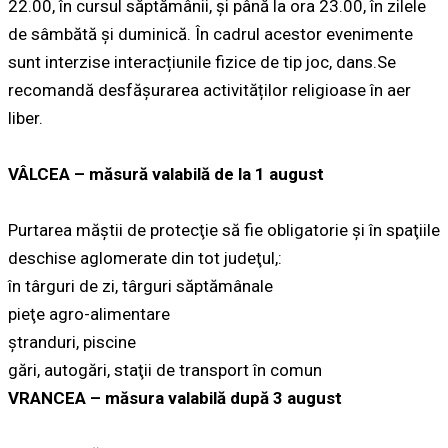
22.00, în cursul săptămânii, și până la ora 23.00, în zilele
de sâmbătă și duminică. În cadrul acestor evenimente
sunt interzise interacțiunile fizice de tip joc, dans.Se
recomandă desfășurarea activităților religioase în aer
liber.
VÂLCEA – măsură valabilă de la 1 august
Purtarea măştii de protecţie să fie obligatorie şi în spaţiile
deschise aglomerate din tot judeţul,:
în târguri de zi, târguri săptămânale
pieţe agro-alimentare
ştranduri, piscine
gări, autogări, staţii de transport în comun
VRANCEA – măsura valabilă după 3 august