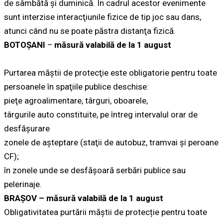
de sâmbătă şi duminică. În cadrul acestor evenimente
sunt interzise interacţiunile fizice de tip joc sau dans,
atunci când nu se poate păstra distanţa fizică.
BOTOȘANI
–
măsură valabilă de la 1 august
Purtarea măştii de protecţie este obligatorie pentru toate
persoanele în spaţiile publice deschise:
pieţe agroalimentare, târguri, oboarele,
târgurile auto constituite, pe întreg intervalul orar de
desfăşurare
zonele de aşteptare (staţii de autobuz, tramvai şi peroane
CF);
în zonele unde se desfăşoară serbări publice sau
pelerinaje.
BRAȘOV – măsură valabilă de la 1 august
Obligativitatea purtării măștii de protecție pentru toate