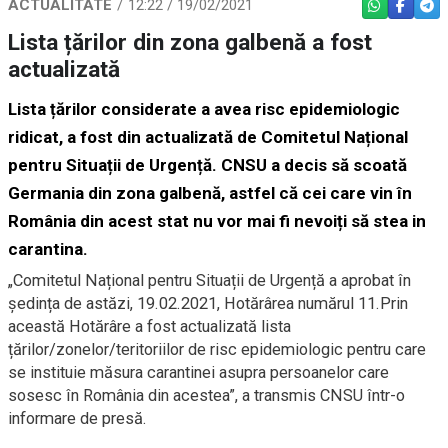
ACTUALITATE
12:22 / 19/02/2021
WHATSAPP
FACEBO
TEL
Lista țărilor din zona galbenă a fost
actualizată
Lista țărilor considerate a avea risc epidemiologic
ridicat, a fost din actualizată de Comitetul Național
pentru Situații de Urgență. CNSU a decis să scoată
Germania din zona galbenă, astfel că cei care vin în
România din acest stat nu vor mai fi nevoiți să stea in
carantina.
„Comitetul Național pentru Situații de Urgență a aprobat în
ședința de astăzi, 19.02.2021, Hotărârea numărul 11.Prin
această Hotărâre a fost actualizată lista
țărilor/zonelor/teritoriilor de risc epidemiologic pentru care
se instituie măsura carantinei asupra persoanelor care
sosesc în România din acestea”, a transmis CNSU într-o
informare de presă.