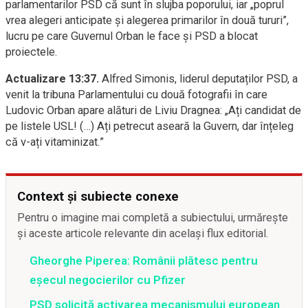
parlamentarilor PSD că sunt în slujba poporului, iar „poprul
vrea alegeri anticipate și alegerea primarilor în două tururi”,
lucru pe care Guvernul Orban le face și PSD a blocat
proiectele.
Actualizare 13:37.
Alfred Simonis, liderul deputaților PSD, a
venit la tribuna Parlamentului cu două fotografii în care
Ludovic Orban apare alături de Liviu Dragnea: „Ați candidat de
pe listele USL! (…) Ați petrecut aseară la Guvern, dar înțeleg
că v-ați vitaminizat.”
Context și subiecte conexe
Pentru o imagine mai completă a subiectului, urmărește
și aceste articole relevante din același flux editorial.
Gheorghe Piperea: Românii plătesc pentru
eșecul negocierilor cu Pfizer
PSD solicită activarea mecanismului european