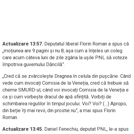
Actualizare 13:57.
Deputatul liberal Florin Roman a spus că
„moțiunea are 9 pagini și nu 8, așa cum a înțeles un coleg
care acum câteva luni de zile zgâria la ușile PNL să voteze
împotriva guvernului Dăncilă”.
„Cred că se zvârcolește Dragnea în celula din pușcărie. Când
vede cum invocați Comisia de la Veneția, cred că trebuie să
cheme SMURD-ul, când voi invocați Comisia de la Veneția e
ca și cum vorbește dracul de apă sfințită. Vorbiți de
schimbarea regulilor în timpul jocului. Voi? Voi? (…) Apropo,
din beție îți mai revii, din prostie nu”, a mai spus Florin
Roman.
Actualizare 13:45.
Daniel Fenechiu, deputat PNL, le-a spus