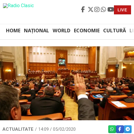
LIVE
HOME
NAȚIONAL
WORLD
ECONOMIE
CULTURĂ
L
ACTUALITATE
14:09 / 05/02/2020
WHATSAPP
FACEBO
TEL