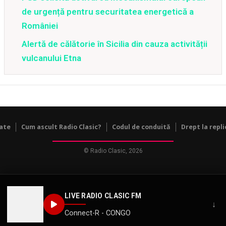
de urgență pentru securitatea energetică a
României
Alertă de călătorie în Sicilia din cauza activității
vulcanului Etna
tate
Cum ascult Radio Clasic?
Codul de conduită
Drept la repli
© Radio Clasic, 2026
LIVE RADIO CLASIC FM
↓
Connect-R - CONGO