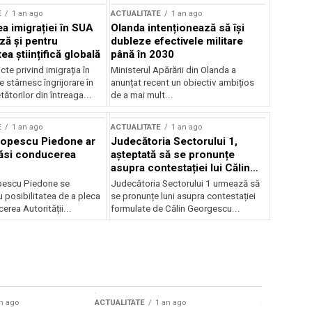
E
1 an ago
ACTUALITATE
1 an ago
a imigrației în SUA
Olanda intenționează să își
ză și pentru
dubleze efectivele militare
a științifică globală
până în 2030
cte privind imigrația în
Ministerul Apărării din Olanda a
e stârnesc îngrijorare în
anunțat recent un obiectiv ambițios
tătorilor din întreaga...
de a mai mult...
E
1 an ago
ACTUALITATE
1 an ago
Popescu Piedone ar
Judecătoria Sectorului 1,
ăsi conducerea
așteptată să se pronunțe
asupra contestației lui Călin
Georgescu privind controlul
pescu Piedone se
Judecătoria Sectorului 1 urmează să
judiciar
 posibilitatea de a pleca
se pronunțe luni asupra contestației
erea Autorității...
formulate de Călin Georgescu...
n ago
ACTUALITATE
1 an ago
ACTUALITATE