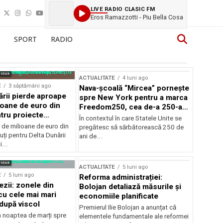
LIVE RADIO CLASIC FM
Eros Ramazzotti - Piu Bella Cosa
SPORT
RADIO
rstock
ACTUALITATE
4 luni ago
E
3 săptămâni ago
Nava-școală “Mircea” pornește
ării pierde aproape
spre New York pentru a marca
ioane de euro din
Freedom250, cea de-a 250-a
tru proiecte
aniversare a Statelor Unite
În contextul în care Statele Unite se
de milioane de euro din
pregătesc să sărbătorească 250 de
ți pentru Delta Dunării
ani de...
...
rstock
ACTUALITATE
5 luni ago
E
5 luni ago
Reforma administrației:
ezii: zonele din
Bolojan detaliază măsurile și
u cele mai mari
economiile planificate
după viscol
Premierul Ilie Bolojan a anunțat că
n noaptea de marți spre
elementele fundamentale ale reformei