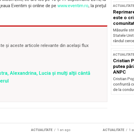
eţeaua Eventim şi online de pe
www.eventim.ro
, la preţul
ACTUALITAT
Reprimare
este o cri
comunitate
Măsurile stri
Statele Unit
rândul cerce
 și aceste articole relevante din același flux
ACTUALITAT
Cristian 
putea păr
ANPC
a, Alexandrina, Lucia şi mulţi alţii cântă
Cristian Po
erul
confruntă cu
de la conduc
ACTUALITATE
1 an ago
ACTUALITATE
1 a