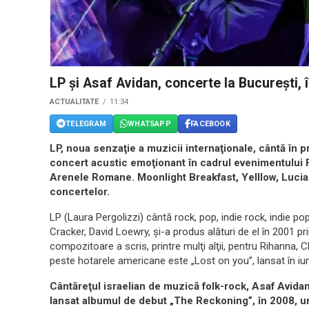
LP şi Asaf Avidan, concerte la Bucureşti,
ACTUALITATE
11:34
TELEGRAM
WHATSAPP
FACEBOOK
LP, noua senzaţie a muzicii internaţionale, cântă în p
concert acustic emoţionant în cadrul evenimentului F
Arenele Romane. Moonlight Breakfast, Yelllow, Luci
concertelor.
LP (Laura Pergolizzi) cântă rock, pop, indie rock, indie pop
Cracker, David Loewry, şi-a produs alături de el în 2001 p
compozitoare a scris, printre mulţi alţii, pentru Rihanna, C
peste hotarele americane este „Lost on you”, lansat în iu
Cântăreţul israelian de muzică folk-rock, Asaf Avidan
lansat albumul de debut „The Reckoning”, în 2008, u