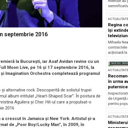
miercuri au 
semnificati
ACTUALITAT
Regina co
își extind
 în septembrie 2016
televiziun
Mihaela Nea
contractele 
acționară la
remieră la Bucureşti, iar Asaf Avidan revine cu un
Sursă foto: Shutte
ull Moon Live, pe 16 şi 17 septembrie 2016, la
ACTUALITAT
a şi Imagination Orchestra completează programul
Recomandă
în urma av
puternice
 şi alternative rock. Descoperită de solistul trupei
Inspectoratu
rimul album intitulat „Heart-Shaped Scar”. În postura de
de Urgență 
hristina Aguilera şi Cher. Hit-ul care a propulsat-o
pentru popula
nie 2016
ACTUALITAT
 a crescut în Jamaica şi New York. Artistul şi-a
Ministerul
rmat de „Poor Boy/Lucky Man”, în 2009, în