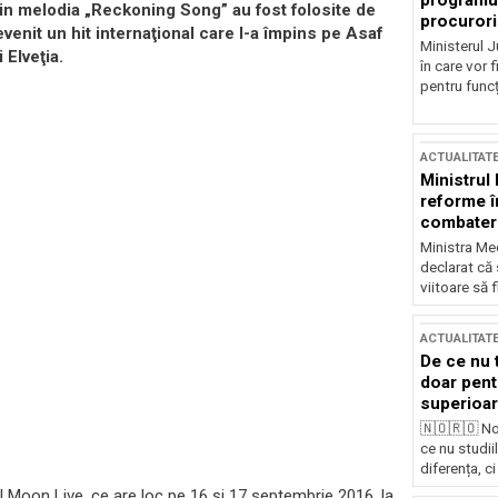
programul
in melodia „Reckoning Song” au fost folosite de
procurori
enit un hit internaţional care l-a împins pe Asaf
Ministerul Ju
 Elveţia.
în care vor f
pentru funcți
ACTUALITAT
Ministrul
reforme î
combaterea
Ministra Med
declarat că
viitoare să 
ACTUALITAT
De ce nu 
doar pentr
superioar
🇳🇴🇷🇴 No
ce nu studii
diferența, ci
 Moon Live, ce are loc pe 16 şi 17 septembrie 2016, la