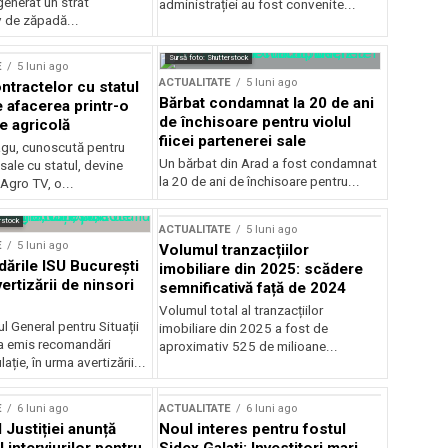
generat un strat
administrației au fost convenite...
v de zăpadă...
Sursă foto: Shutterstock
E
5 luni ago
ACTUALITATE
5 luni ago
ntractelor cu statul
Bărbat condamnat la 20 de ani
e afacerea printr-o
de închisoare pentru violul
e agricolă
fiicei partenerei sale
gu, cunoscută pentru
Un bărbat din Arad a fost condamnat
sale cu statul, devine
la 20 de ani de închisoare pentru...
 Agro TV, o...
rstock
ACTUALITATE
5 luni ago
E
5 luni ago
Volumul tranzacțiilor
rile ISU București
imobiliare din 2025: scădere
ertizării de ninsori
semnificativă față de 2024
Volumul total al tranzacțiilor
l General pentru Situații
imobiliare din 2025 a fost de
a emis recomandări
aproximativ 525 de milioane...
ție, în urma avertizării...
E
6 luni ago
ACTUALITATE
6 luni ago
 Justiției anunță
Noul interes pentru fostul