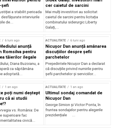
 interviurilor pentru
Sidex Galați: Investitori mari
-șefi
cer caietul de sarcini
stiției a stabilit perioada
Mai mulți investitori au solicitat
i desfășurate interviurile
caietul de sarcini pentru licitația
ile de...
combinatului siderurgic Liberty
Galați,...
E
6 luni ago
ACTUALITATE
6 luni ago
 Mediului anunță
Nicușor Dan anunță amânarea
n Romsilva pentru
discuțiilor despre șefii
 tăierilor ilegale
parchetelor
iului, Diana Buzoianu, a
Președintele Nicușor Dan a declarat
 speră ca săptămâna
că discuțiile privind numirile pentru
fie adoptată...
șefii parchetelor și serviciilor...
E
1 an ago
ACTUALITATE
1 an ago
te poți numi deștept
Ultimul sondaj comandat de
u că ai studii
Nicușor Dan
e!?
George Simion și Victor Ponta, în
fruntea sondajelor pentru alegerile
rvegia vs. România: De
prezidențiale ...
le superioare fac
 mentalitatea civică...