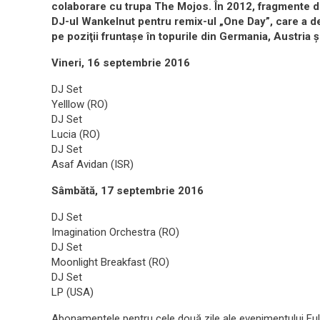
colaborare cu trupa The Mojos. În 2012, fragmente d
DJ-ul Wankelnut pentru remix-ul „One Day”, care a dev
pe poziţii fruntaşe în topurile din Germania, Austria şi
Vineri, 16 septembrie 2016
DJ Set
Yelllow (RO)
DJ Set
Lucia (RO)
DJ Set
Asaf Avidan (ISR)
Sâmbătă, 17 septembrie 2016
DJ Set
Imagination Orchestra (RO)
DJ Set
Moonlight Breakfast (RO)
DJ Set
LP (USA)
Abonamentele pentru cele două zile ale evenimentului Full