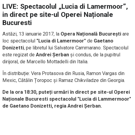
LIVE: Spectacolul „Lucia di Lamermoor”,
in direct pe site-ul Operei Naționale
Bucuresti
Astăzi, 13 ianuarie 2017, la
Opera Națională București
are
loc spectacolul
"Lucia di Lamermoor"
de
Gaetano
Donizetti
, pe libretul lui Salvatore Cammarano. Spectacolul
este regizat de
Andrei Șerban
și condus, de la pupitrul
dirijoral, de Marcello Mottadelli din Italia.
În distribuție: Vera Protasova din Rusia, Ramon Vargas din
Mexic, Cătălin Țoropoc și Ramaz Chikviladze din Georgia.
De la ora 18:30, puteți urmări în direct pe site-ul Operei
Naționale Bucuresti spectacolul "Lucia di Lammermoor"
de Gaetano Donizetti, regia Andrei Şerban.