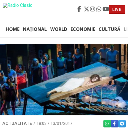
LIVE
HOME
NAȚIONAL
WORLD
ECONOMIE
CULTURĂ
L
ACTUALITATE
18:03 / 13/01/2017
WHATSAPP
FACEBO
TEL