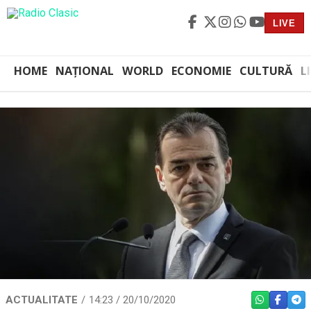
LIVE
HOME
NAȚIONAL
WORLD
ECONOMIE
CULTURĂ
L
ACTUALITATE
14:23 / 20/10/2020
WHATSAPP
FACEBO
TEL