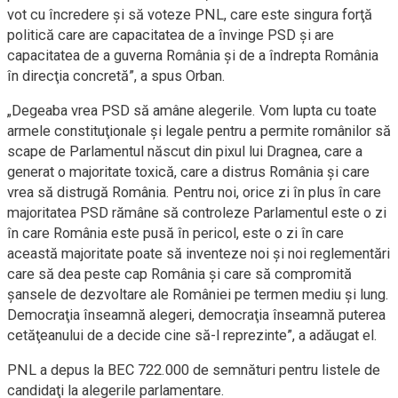
vot cu încredere şi să voteze PNL, care este singura forţă
politică care are capacitatea de a învinge PSD şi are
capacitatea de a guverna România şi de a îndrepta România
în direcţia concretă
”
, a spus Orba
n.
„
Degeaba vrea PSD să amâne alegerile. Vom lupta cu toate
armele constituţionale şi legale pentru a permite românilor să
scape de Parlamentul născut din pixul lui Dragnea, care a
generat o majoritate toxică, care a distrus România şi care
vrea să distrugă România. Pentru noi, orice zi în plus în care
majoritatea PSD rămâne să controleze Parlamentul este o zi
în care România este pusă în pericol, este o zi în care
această majoritate poate să inventeze noi şi noi reglementări
care să dea peste cap România şi care să compromită
şansele de dezvoltare ale României pe termen mediu şi lung.
Democraţia înseamnă alegeri, democraţia înseamnă puterea
cetăţeanului de a decide cine să-l reprezinte
”
, a
adăugat el.
PNL a depus la BEC
722.000 de semnături pentru listele de
candidaţi la
alegerile
parlamentare.