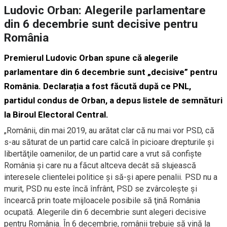
Ludovic Orban: Alegerile parlamentare
din 6 decembrie sunt decisive pentru
România
P
remierul Ludovic Orban
spune că
alegerile
parlamentare din 6 decembrie sunt
„
decisive
”
pentru
România.
Declarația a fost făcută după ce PNL,
partidul condus de Orban, a depus listele de semnături
la
Biroul Electoral Central.
„
Românii, din mai 2019, au arătat clar că nu mai vor PSD, că
s-au săturat de un partid care calcă în picioare drepturile şi
libertăţile oamenilor, de un partid care a vrut să confişte
România şi care nu a făcut altceva decât să slujească
interesele clientelei politice şi să-şi apere penalii. PSD nu a
murit, PSD nu este încă înfrânt, PSD se zvârcoleşte şi
încearcă prin toate mijloacele posibile să ţină România
ocupată. Alegerile din 6 decembrie sunt alegeri decisive
pentru România. În 6 decembrie, românii trebuie să vină la