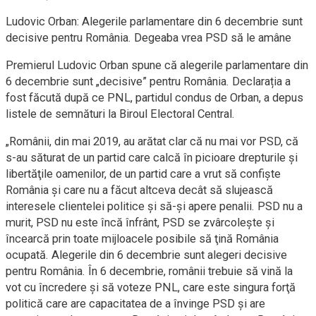
Ludovic Orban: Alegerile
parlamentare
din 6 decembrie sunt
decisive pentru România. Degeaba vrea PSD să le amâne
P
remierul Ludovic Orban
spune că
alegerile parlamentare din
6 decembrie sunt
„
decisive
”
pentru România.
Declarația a
fost făcută după ce PNL, partidul condus de Orban, a depus
listele de semnături la
Biroul Electoral Central.
„
Românii, din mai 2019, au arătat clar că nu mai vor PSD, că
s-au săturat de un partid care calcă în picioare drepturile şi
libertăţile oamenilor, de un partid care a vrut să confişte
România şi care nu a făcut altceva decât să slujească
interesele clientelei politice şi să-şi apere penalii. PSD nu a
murit, PSD nu este încă înfrânt, PSD se zvârcoleşte şi
încearcă prin toate mijloacele posibile să ţină România
ocupată. Alegerile din 6 decembrie sunt alegeri decisive
pentru România. În 6 decembrie, românii trebuie să vină la
vot cu încredere şi să voteze PNL, care este singura forţă
politică care are capacitatea de a învinge PSD şi are