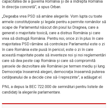
capacitatea de a guverna România şi de a îndrepta România
în direcţia concretă
”
, a spus Orba
n.
„
Degeaba vrea PSD să amâne alegerile. Vom lupta cu toate
armele constituţionale şi legale pentru a permite românilor să
scape de Parlamentul născut din pixul lui Dragnea, care a
generat o majoritate toxică, care a distrus România şi care
vrea să distrugă România. Pentru noi, orice zi în plus în care
majoritatea PSD rămâne să controleze Parlamentul este o zi
în care România este pusă în pericol, este o zi în care
această majoritate poate să inventeze noi şi noi reglementări
care să dea peste cap România şi care să compromită
şansele de dezvoltare ale României pe termen mediu şi lung.
Democraţia înseamnă alegeri, democraţia înseamnă puterea
cetăţeanului de a decide cine să-l reprezinte
”
, a
adăugat el.
PNL a depus la BEC
722.000 de semnături pentru listele de
candidaţi la
alegerile
parlamentare.