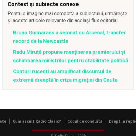
Context și subiecte conexe
Pentru o imagine mai completă a subiectului, urmărește
și aceste articole relevante din același flux editorial.
Bruno Guimaraes a semnat cu Arsenal, transfer
record de la Newcastle
Radu Miruță propune menținerea premierului și
schimbarea miniștrilor pentru stabilitate politică
Conturi rusești au amplificat discursul de
extremă dreaptă în criza migrației din Ceuta
tate
Cum ascult Radio Clasic?
Codul de conduită
Drept la repli
© Radio Clasic, 2026