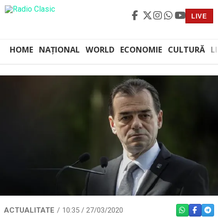
LIVE
HOME
NAȚIONAL
WORLD
ECONOMIE
CULTURĂ
L
ACTUALITATE
10:35 / 27/03/2020
WHATSAPP
FACEBO
TEL