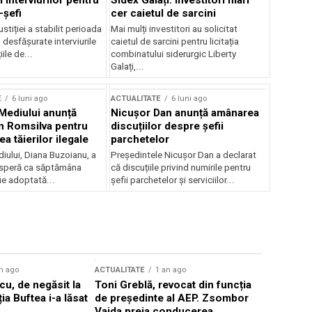
 interviurilor pentru
Sidex Galați: Investitori mari
-șefi
cer caietul de sarcini
stiției a stabilit perioada
Mai mulți investitori au solicitat
i desfășurate interviurile
caietul de sarcini pentru licitația
ile de...
combinatului siderurgic Liberty
Galați,...
E
6 luni ago
ACTUALITATE
6 luni ago
 Mediului anunță
Nicușor Dan anunță amânarea
n Romsilva pentru
discuțiilor despre șefii
 tăierilor ilegale
parchetelor
iului, Diana Buzoianu, a
Președintele Nicușor Dan a declarat
 speră ca săptămâna
că discuțiile privind numirile pentru
fie adoptată...
șefii parchetelor și serviciilor...
n ago
ACTUALITATE
1 an ago
ACTUALITATE
u, de negăsit la
Toni Greblă, revocat din funcția
Ilie Boloj
ția Buftea i-a lăsat
de președinte al AEP. Zsombor
alegerilor
Vajda preia conducerea
constituți