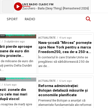
LIVE RADIO CLASIC FM
Zucchero - Baila (Sexy Thing) [Remastered 2026]
SPORT
RADIO
rstock
ACTUALITATE
4 luni ago
E
3 săptămâni ago
Nava-școală “Mircea” pornește
ării pierde aproape
spre New York pentru a marca
ioane de euro din
Freedom250, cea de-a 250-a
tru proiecte
aniversare a Statelor Unite
În contextul în care Statele Unite se
de milioane de euro din
pregătesc să sărbătorească 250 de
ți pentru Delta Dunării
ani de...
...
rstock
ACTUALITATE
6 luni ago
E
6 luni ago
Reforma administrației:
ezii: zonele din
Bolojan detaliază măsurile și
u cele mai mari
economiile planificate
după viscol
Premierul Ilie Bolojan a anunțat că
n noaptea de marți spre
elementele fundamentale ale reformei