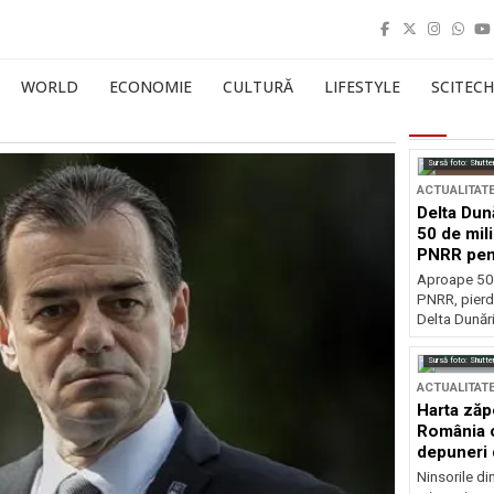
WORLD
ECONOMIE
CULTURĂ
LIFESTYLE
SCITECH
Sursă foto: Shutte
ACTUALITAT
Delta Dun
50 de mil
PNRR pen
esențiale
Aproape 50 
PNRR, pierdu
Delta Dunării
Sursă foto: Shutte
ACTUALITAT
Harta zăp
România c
depuneri 
Ninsorile di