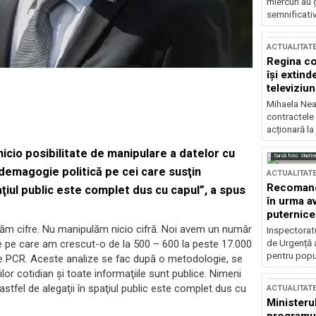
miercuri au 
semnificati
ACTUALITAT
Regina co
își extind
televiziun
Mihaela Nea
contractele 
acționară la
icio posibilitate de manipulare a datelor cu
Sursă foto: Shutte
 demagogie politică pe cei care susţin
ACTUALITAT
Recomandă
paţiul public este complet dus cu capul”, a spus
în urma av
puternice
lăm cifre. Nu manipulăm nicio cifră. Noi avem un număr
Inspectoratu
de Urgență 
re pe care am crescut-o de la 500 – 600 la peste 17.000
pentru popula
ime PCR. Aceste analize se fac după o metodologie, se
lor cotidian şi toate informaţiile sunt publice. Nimeni
tfel de alegaţii în spaţiul public este complet dus cu
ACTUALITAT
Ministerul