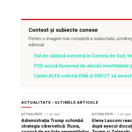
Context și subiecte conexe
Pentru o imagine mai completă a subiectului, urmărește
editorial.
Val de căldură extremă în Coreea de Sud, t
PSD acuză Guvernul de alocări inechitabile 
Cartel ALFA solicită DNA și DIICOT să inves
ACTUALITATE - ULTIMELE ARTICOLE
ACTUALITATE
1 an ago
ACTUALITATE
1 an ago
Administrația Trump schimbă
Elena Lasconi rea
strategia cibernetică: Rusia,
după eșecul discuți
scoasă de pe lista amenințărilor
Trump și Zelenski: