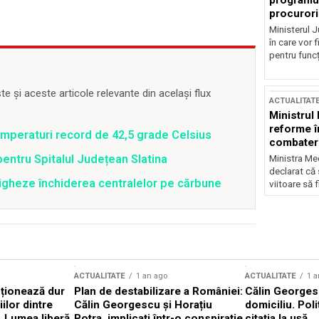
programul
procurori
Ministerul Ju
în care vor f
pentru funcți
 și aceste articole relevante din același flux
ACTUALITAT
Ministrul
reforme î
emperaturi record de 42,5 grade Celsius
combaterea
pentru Spitalul Județean Slatina
Ministra Med
declarat că
tigheze închiderea centralelor pe cărbune
viitoare să 
ACTUALITATE
1 an ago
ACTUALITATE
1 a
cționează dur
Plan de destabilizare a României:
Călin Georgesc
ilor dintre
Călin Georgescu și Horațiu
domiciliu. Poli
 „Lumea liberă
Potra, implicați într-o conspirație
citația la ușă