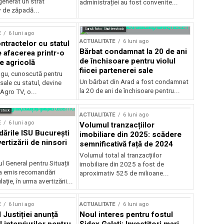
generat un strat
administrației au fost convenite...
v de zăpadă...
Sursă foto: Shutterstock
E
6 luni ago
ACTUALITATE
6 luni ago
ntractelor cu statul
Bărbat condamnat la 20 de ani
e afacerea printr-o
de închisoare pentru violul
e agricolă
fiicei partenerei sale
gu, cunoscută pentru
Un bărbat din Arad a fost condamnat
sale cu statul, devine
la 20 de ani de închisoare pentru...
 Agro TV, o...
rstock
ACTUALITATE
6 luni ago
E
6 luni ago
Volumul tranzacțiilor
rile ISU București
imobiliare din 2025: scădere
ertizării de ninsori
semnificativă față de 2024
Volumul total al tranzacțiilor
l General pentru Situații
imobiliare din 2025 a fost de
a emis recomandări
aproximativ 525 de milioane...
ție, în urma avertizării...
E
6 luni ago
ACTUALITATE
6 luni ago
 Justiției anunță
Noul interes pentru fostul