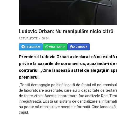
Ludovic Orban: Nu manipulăm nicio cifră
ACTUALITATE
08:34
TELEGRAM
WHATSAPP
FACEBOOK
Premierul Ludovic Orban a declarat că nu există n
privire la cazurile de coronavirus, acuzându-i de
contrariul. „Cine lansează astfel de alegaţii în s
premierul.
„Toată demagogia politică legată de faptul că noi manipu
de laboratoare acreditate, care au o capacitate de testa
de teste zilnic. Aceste laboratoare fac analizele Real T
înregistrează. Există un sistem de centralizare a informaţii
nu poate să manipuleze aceste informaţii. Cine lansează as
capul.