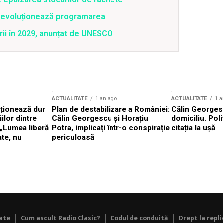
revoluționează programarea
rii în 2029, anunțat de UNESCO
ACTUALITATE
1 an ago
ACTUALITATE
1 a
cționează dur
Plan de destabilizare a României:
Călin Georgesc
ilor dintre
Călin Georgescu și Horațiu
domiciliu. Poli
 „Lumea liberă
Potra, implicați într-o conspirație
citația la ușă
ate, nu
periculoasă
tate
Cum ascult Radio Clasic?
Codul de conduită
Drept la repli