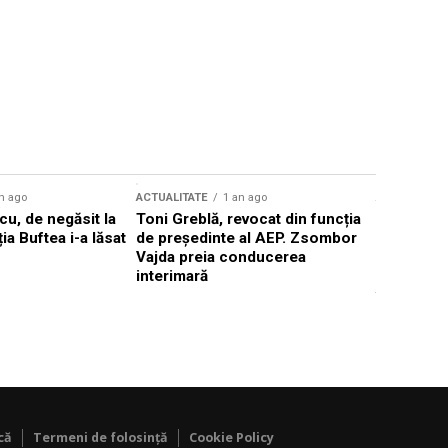
n ago
ACTUALITATE
1 an ago
ACTUALITATE
u, de negăsit la
Toni Greblă, revocat din funcția
Ilie Boloj
ția Buftea i-a lăsat
de președinte al AEP. Zsombor
alegerilor
Vajda preia conducerea
constituți
interimară
concentră
viitoarelo
că
Termeni de folosință
Cookie Policy