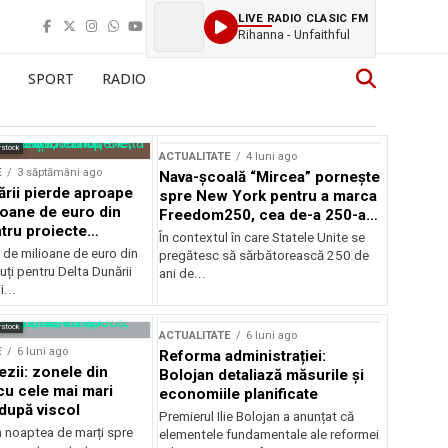
LIVE RADIO CLASIC FM
Rihanna - Unfaithful
SPORT
RADIO
rstock
ACTUALITATE
4 luni ago
E
3 săptămâni ago
Nava-școală “Mircea” pornește
ării pierde aproape
spre New York pentru a marca
ioane de euro din
Freedom250, cea de-a 250-a
tru proiecte
aniversare a Statelor Unite
În contextul în care Statele Unite se
de milioane de euro din
pregătesc să sărbătorească 250 de
ți pentru Delta Dunării
ani de...
...
rstock
ACTUALITATE
6 luni ago
E
6 luni ago
Reforma administrației:
ezii: zonele din
Bolojan detaliază măsurile și
u cele mai mari
economiile planificate
după viscol
Premierul Ilie Bolojan a anunțat că
n noaptea de marți spre
elementele fundamentale ale reformei