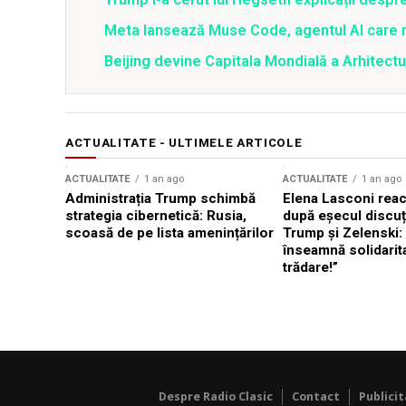
Meta lansează Muse Code, agentul AI care 
Beijing devine Capitala Mondială a Arhitectu
ACTUALITATE - ULTIMELE ARTICOLE
ACTUALITATE
1 an ago
ACTUALITATE
1 an ago
Administrația Trump schimbă
Elena Lasconi rea
strategia cibernetică: Rusia,
după eșecul discuți
scoasă de pe lista amenințărilor
Trump și Zelenski:
înseamnă solidarit
trădare!”
Despre Radio Clasic
Contact
Publici