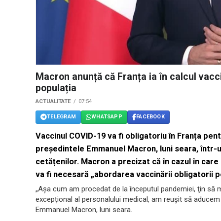
Macron anunță că Franța ia în calcul vacc
populația
ACTUALITATE
07:54
TELEGRAM
WHATSAPP
FACEBOOK
Vaccinul COVID-19 va fi obligatoriu în Franța pent
președintele Emmanuel Macron, luni seara, într-u
cetățenilor. Macron a precizat că în cazul în care 
va fi necesară „abordarea vaccinării obligatorii pe
„Aşa cum am procedat de la începutul pandemiei, ţin să m
excepţional al personalului medical, am reuşit să aducem 
Emmanuel Macron, luni seara.