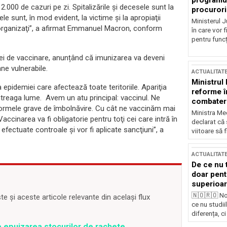
programul
000 de cazuri pe zi. Spitalizările şi decesele sunt la
procurori
le sunt, în mod evident, la victime şi la apropiaţii
Ministerul Ju
organizaţi”, a afirmat Emmanuel Macron, conform
în care vor f
pentru funcți
ei de vaccinare, anunțând că imunizarea va deveni
ne vulnerabile.
ACTUALITAT
Ministrul
epidemiei care afectează toate teritoriile. Apariţia
reforme î
întreaga lume. Avem un atu principal: vaccinul. Ne
combaterea
 formele grave de îmbolnăvire. Cu cât ne vaccinăm mai
Ministra Med
Vaccinarea va fi obligatorie pentru toţi cei care intră în
declarat că
efectuate controale şi vor fi aplicate sancţiuni”, a
viitoare să 
ACTUALITAT
De ce nu 
doar pentr
superioar
🇳🇴🇷🇴 No
 și aceste articole relevante din același flux
ce nu studii
diferența, ci
e epuizarea stocurilor de rachete