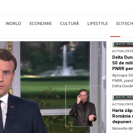
WORLD
ECONOMIE
CULTURĂ
LIFESTYLE
SCITECH
Sursă foto: Shutte
ACTUALITAT
Delta Dun
50 de mil
PNRR pen
esențiale
Aproape 50 
PNRR, pierdu
Delta Dunării
Sursă foto: Shutte
ACTUALITAT
Harta zăp
România c
depuneri 
Ninsorile di