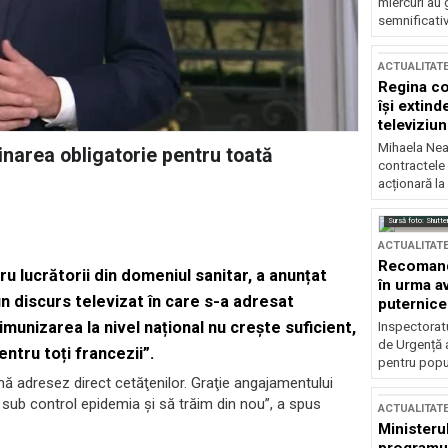
miercuri au 
semnificati
ACTUALITAT
Regina co
își extind
televiziun
Mihaela Nea
inarea obligatorie pentru toată
contractele 
acționară la
Sursă foto: Shutte
ACTUALITAT
Recomandă
ru lucrătorii din domeniul sanitar, a anunțat
în urma av
n discurs televizat în care s-a adresat
puternice
imunizarea la nivel național nu crește suficient,
Inspectoratu
de Urgență 
ntru toți francezii”.
pentru popula
ă adresez direct cetăţenilor. Graţie angajamentului
sub control epidemia şi să trăim din nou”, a spus
ACTUALITAT
Ministerul