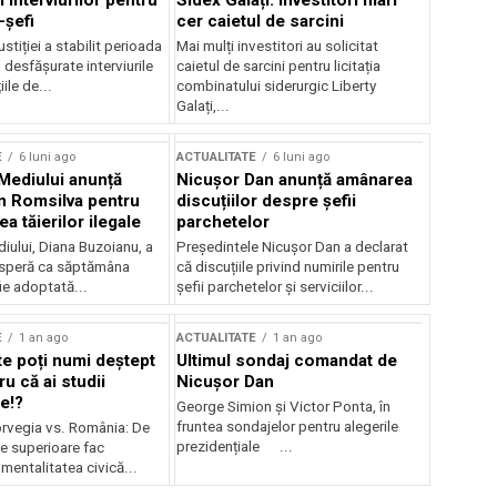
 interviurilor pentru
Sidex Galați: Investitori mari
-șefi
cer caietul de sarcini
stiției a stabilit perioada
Mai mulți investitori au solicitat
i desfășurate interviurile
caietul de sarcini pentru licitația
ile de...
combinatului siderurgic Liberty
Galați,...
E
6 luni ago
ACTUALITATE
6 luni ago
 Mediului anunță
Nicușor Dan anunță amânarea
n Romsilva pentru
discuțiilor despre șefii
 tăierilor ilegale
parchetelor
iului, Diana Buzoianu, a
Președintele Nicușor Dan a declarat
 speră ca săptămâna
că discuțiile privind numirile pentru
fie adoptată...
șefii parchetelor și serviciilor...
E
1 an ago
ACTUALITATE
1 an ago
te poți numi deștept
Ultimul sondaj comandat de
u că ai studii
Nicușor Dan
e!?
George Simion și Victor Ponta, în
fruntea sondajelor pentru alegerile
rvegia vs. România: De
prezidențiale ...
le superioare fac
 mentalitatea civică...