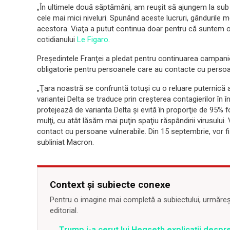
„În ultimele două săptămâni, am reuşit să ajungem la sub 2.
cele mai mici niveluri. Spunând aceste lucruri, gândurile me
acestora. Viaţa a putut continua doar pentru că suntem 
cotidianului
Le Figaro
.
Preşedintele Franţei a pledat pentru continuarea campani
obligatorie pentru persoanele care au contacte cu persoa
„Ţara noastră se confruntă totuşi cu o reluare puternică a 
variantei Delta se traduce prin creşterea contagierilor în 
protejează de varianta Delta şi evită în proporţie de 95%
mulţi, cu atât lăsăm mai puţin spaţiu răspândirii virusului. 
contact cu persoane vulnerabile. Din 15 septembrie, vor fi 
subliniat Macron.
Context și subiecte conexe
Pentru o imagine mai completă a subiectului, urmărește
editorial.
Trump i-a cerut lui Hegseth explicații despr