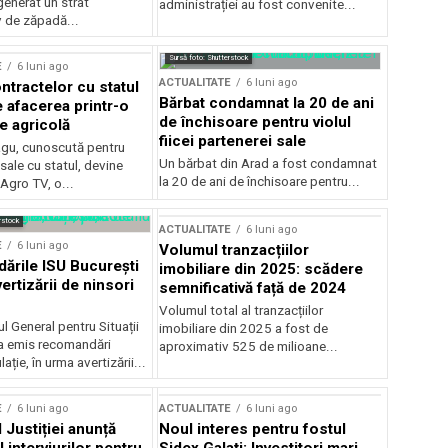
generat un strat
administrației au fost convenite...
v de zăpadă...
Sursă foto: Shutterstock
E
6 luni ago
ACTUALITATE
6 luni ago
ntractelor cu statul
Bărbat condamnat la 20 de ani
e afacerea printr-o
de închisoare pentru violul
e agricolă
fiicei partenerei sale
gu, cunoscută pentru
Un bărbat din Arad a fost condamnat
sale cu statul, devine
la 20 de ani de închisoare pentru...
 Agro TV, o...
rstock
ACTUALITATE
6 luni ago
E
6 luni ago
Volumul tranzacțiilor
rile ISU București
imobiliare din 2025: scădere
ertizării de ninsori
semnificativă față de 2024
Volumul total al tranzacțiilor
l General pentru Situații
imobiliare din 2025 a fost de
a emis recomandări
aproximativ 525 de milioane...
ție, în urma avertizării...
E
6 luni ago
ACTUALITATE
6 luni ago
 Justiției anunță
Noul interes pentru fostul