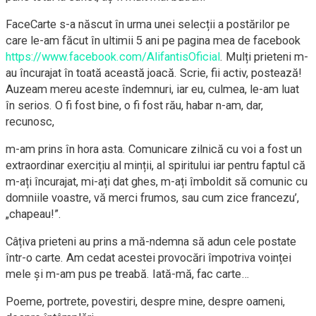
FaceCarte s-a născut în urma unei selecții a postărilor pe
care le-am făcut în ultimii 5 ani pe pagina mea de facebook
https://www.facebook.com/AlifantisOficial
. Mulți prieteni m-
au încurajat în toată această joacă. Scrie, fii activ, postează!
Auzeam mereu aceste îndemnuri, iar eu, culmea, le-am luat
în serios. O fi fost bine, o fi fost rău, habar n-am, dar,
recunosc,
m-am prins în hora asta. Comunicare zilnică cu voi a fost un
extraordinar exercițiu al minții, al spiritului iar pentru faptul că
m-ați încurajat, mi-ați dat ghes, m-ați îmboldit să comunic cu
domniile voastre, vă merci frumos, sau cum zice francezu’,
„chapeau!”.
Câțiva prieteni au prins a mă-ndemna să adun cele postate
într-o carte. Am cedat acestei provocări împotriva voinței
mele și m-am pus pe treabă. Iată-mă, fac carte…
Poeme, portrete, povestiri, despre mine, despre oameni,