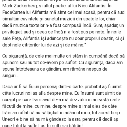
Mark Zuckerberg, şi altul poetic, al lui Nicu Alifantis. În
FaceCartea lui Alifantis mă simt cel mai acasă, pentru că aud
simultan cuvintele şi sunetul muzicii din spatele lor, chiar
dacă muzica textelor n-a fost compusă încă. Sunt, aşadar, un
privilegiat: aud şi ceea ce încă n-a fost pus pe note. În noile
sale Feţe, Alifantis îşi adânceşte nu doar propriul destin, ci şi
destinele cititorilor lui de azi şi de mâine.”
Cu siguranță, de cele mai multe ori stăm în cumpănă dacă să
spunem sau nu tot ce-avem pe suflet. Cu siguranță, dacă am
spune întotdeauna ce gândim, am rămâne nespus de
singuri…
Dacă ar fi să fiu un personaj dintr-o carte, probabil aş fi uimit
câte lucruri noi aș afla despre mine. Eu însumi sunt uimit de
curajul pe care l-am avut de-a mă dezvălui în această carte
făcută de mine, cu mine, despre mine și mai ales de câte
trăiri am aflat că au sălășluit în adâncul meu, tot acest timp.
Uneori e bine să nu mă gândesc la asta, pentru că dacă aș
pune totul la suflet, aș fi mult mai bătrân!