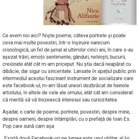
Ce avem noi aici? Niște poeme, câteva portrete și poate
ceva mai multe povestiri, într-o înșiruire oarecum
cronologică, un fel de jurnal al ultimilor cinci ani, în care s-au
așezat trăiri, emoții sentimente, gânduri, neliniști, bucurii,
creionate atât cât m-am priceput. Nu știu dacă neapărat cu
dibăcie, dar sigur cu sinceritate. Lansate în spațiul public prin
intermediul acestui fascinant instrument de socializare care
este facebook-ul, m-am lăsat uneori dezbrăcat de hainele
artistului, în altele de cele ale omului, atât cât am considerat
că merită să vă trezească interesul sau curiozitatea.
Așadar, o carte de poeme, portrete, povestiri, despre mine,
despre oameni, despre întâmplări, cu o prefață de Ioan Es.
Pop care sună cam așa:
„Există două Facebook-uri pe lumea asta: unul utilitar, al lui