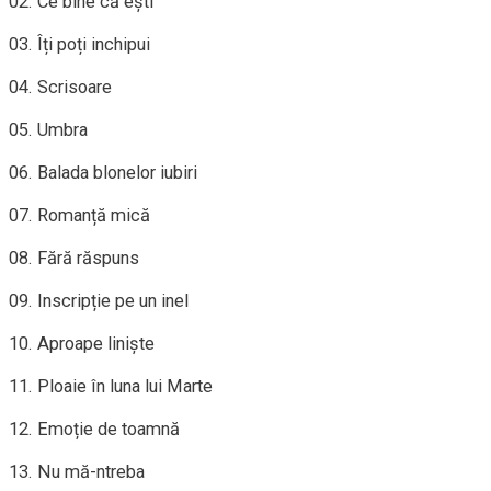
02. Ce bine că ești
03. Îți poți inchipui
04. Scrisoare
05. Umbra
06. Balada blonelor iubiri
07. Romanță mică
08. Fără răspuns
09. Inscripție pe un inel
10. Aproape liniște
11. Ploaie în luna lui Marte
12. Emoție de toamnă
13. Nu mă-ntreba