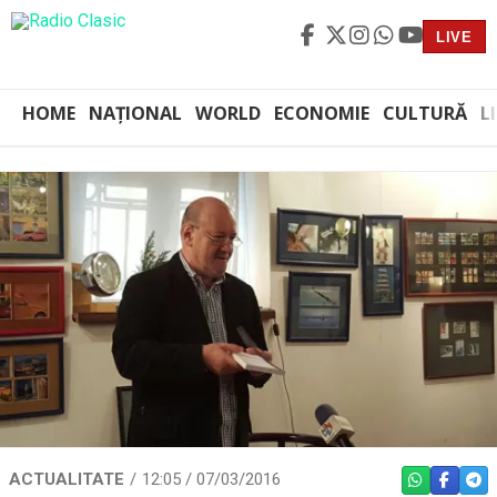
LIVE
HOME
NAȚIONAL
WORLD
ECONOMIE
CULTURĂ
L
ACTUALITATE
12:05 / 07/03/2016
WHATSAPP
FACEBO
TEL