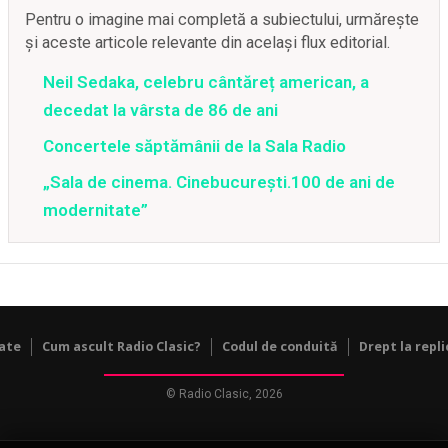
Pentru o imagine mai completă a subiectului, urmărește
și aceste articole relevante din același flux editorial.
Neil Sedaka, celebru cântăreț american, a
decedat la vârsta de 86 de ani
Concertele săptămânii de la Sala Radio
„Sala de cinema. Cinebucurești.100 de ani de
modernitate”
tate
Cum ascult Radio Clasic?
Codul de conduită
Drept la repli
© Radio Clasic, 2026