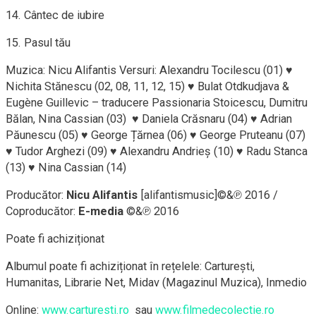
14. Cântec de iubire
15. Pasul tău
Muzica: Nicu Alifantis Versuri: Alexandru Tocilescu (01) ♥
Nichita Stănescu (02, 08, 11, 12, 15) ♥ Bulat Otdkudjava &
Eugène Guillevic – traducere Passionaria Stoicescu, Dumitru
Bălan, Nina Cassian (03) ♥ Daniela Crăsnaru (04) ♥ Adrian
Păunescu (05) ♥ George Țărnea (06) ♥ George Pruteanu (07)
♥ Tudor Arghezi (09) ♥ Alexandru Andrieș (10) ♥ Radu Stanca
(13) ♥ Nina Cassian (14)
Producător:
Nicu Alifantis
[alifantismusic]©&℗ 2016 /
Coproducător:
E-media
©&℗ 2016
Poate fi achiziționat
Albumul poate fi achiziționat în rețelele: Carturești,
Humanitas, Librarie Net, Midav (Magazinul Muzica), Inmedio
Online:
www.carturesti.ro
sau
www.filmedecolectie.ro