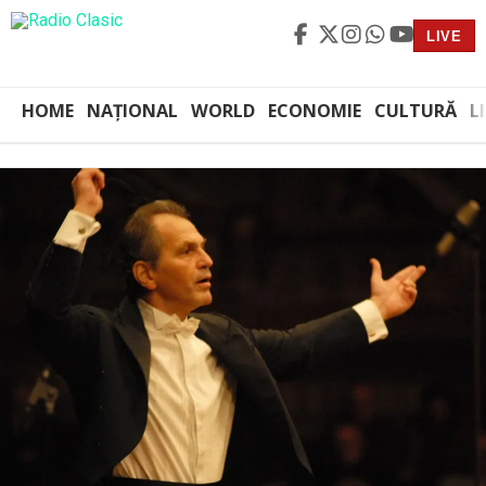
LIVE
HOME
NAȚIONAL
WORLD
ECONOMIE
CULTURĂ
L