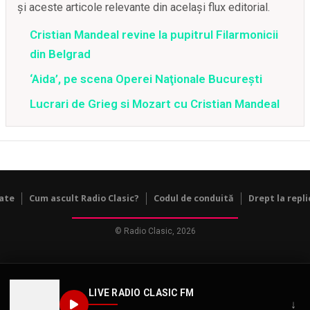
și aceste articole relevante din același flux editorial.
Cristian Mandeal revine la pupitrul Filarmonicii
din Belgrad
‘Aida’, pe scena Operei Naţionale Bucureşti
Lucrari de Grieg si Mozart cu Cristian Mandeal
tate
Cum ascult Radio Clasic?
Codul de conduită
Drept la repli
© Radio Clasic, 2026
LIVE RADIO CLASIC FM
↓