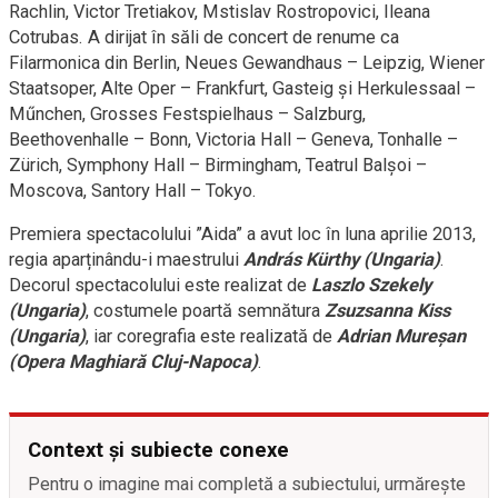
Rachlin, Victor Tretiakov, Mstislav Rostropovici, Ileana
Cotrubas. A dirijat în săli de concert de renume ca
Filarmonica din Berlin, Neues Gewandhaus – Leipzig, Wiener
Staatsoper, Alte Oper – Frankfurt, Gasteig şi Herkulessaal –
Műnchen, Grosses Festspielhaus – Salzburg,
Beethovenhalle – Bonn, Victoria Hall – Geneva, Tonhalle –
Zürich, Symphony Hall – Birmingham, Teatrul Balşoi –
Moscova, Santory Hall – Tokyo.
Premiera spectacolului ”Aida” a avut loc în luna aprilie 2013,
regia aparținându-i maestrului
András Kürthy (Ungaria)
.
Decorul spectacolului este realizat de
Laszlo Szekely
(Ungaria)
, costumele poartă semnătura
Zsuzsanna Kiss
(Ungaria)
, iar coregrafia este realizată de
Adrian Mureșan
(Opera Maghiară Cluj-Napoca)
.
Context și subiecte conexe
Pentru o imagine mai completă a subiectului, urmărește