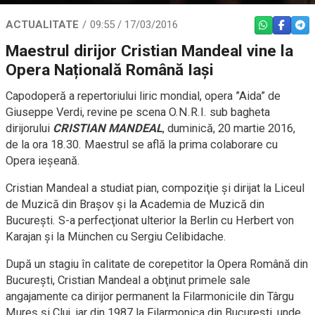
ACTUALITATE
09:55 / 17/03/2016
WHATSAPP
FACEBO
TEL
Maestrul dirijor Cristian Mandeal vine la
Opera Națională Română Iași
Capodoperă a repertoriului liric mondial, opera ”Aida” de
Giuseppe Verdi, revine pe scena O.N.R.I. sub bagheta
dirijorului
CRISTIAN MANDEAL
, duminică, 20 martie 2016,
de la ora 18.30. Maestrul se află la prima colaborare cu
Opera ieșeană.
Cristian Mandeal a studiat pian, compoziţie şi dirijat la Liceul
de Muzică din Braşov şi la Academia de Muzică din
Bucureşti. S-a perfecţionat ulterior la Berlin cu Herbert von
Karajan şi la München cu Sergiu Celibidache.
După un stagiu în calitate de corepetitor la Opera Română din
Bucureşti, Cristian Mandeal a obţinut primele sale
angajamente ca dirijor permanent la Filarmonicile din Târgu
Mureş şi Cluj, iar din 1987 la Filarmonica din Bucureşti, unde