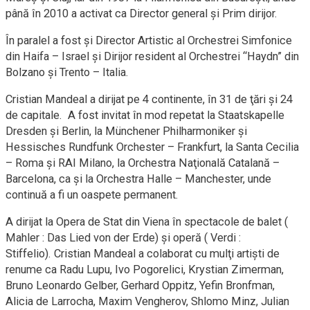
până în 2010 a activat ca Director general şi Prim dirijor.
În paralel a fost şi Director Artistic al Orchestrei Simfonice
din Haifa – Israel şi Dirijor resident al Orchestrei “Haydn” din
Bolzano şi Trento – Italia.
Cristian Mandeal a dirijat pe 4 continente, în 31 de ţări şi 24
de capitale.
A fost invitat în mod repetat la Staatskapelle
Dresden şi Berlin, la Münchener Philharmoniker şi
Hessisches Rundfunk Orchester – Frankfurt, la Santa Cecilia
– Roma şi RAI Milano, la Orchestra Naţională Catalană –
Barcelona, ca şi la Orchestra Halle – Manchester, unde
continuă a fi un oaspete permanent.
A dirijat la Opera de
Stat din Viena în spectacole de balet (
Mahler : Das Lied von der Erde) şi operă ( Verdi :
Stiffelio).
Cristian Mandeal a colaborat cu mulţi artişti de
renume ca Radu Lupu, Ivo Pogorelici, Krystian Zimerman,
Bruno Leonardo Gelber, Gerhard Oppitz, Yefin Bronfman,
Alicia de Larrocha, Maxim Vengherov, Shlomo Minz, Julian