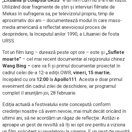
„
Lituania și colapsul URSS”
e un film cum nu s-a mai văzut.
Utilizând doar fragmente de știri și interviuri filmate de
Mekas în sufrageria sa, pe televizorul propriu, timp de
aproximativ doi ani – documentează modul în care mass-
media americană a reflectat anevoiosul proces de
desprindere, la începutul anilor 1990, a Lituaniei de fosta
URSS.
Tot un film lung – durează peste opt ore – este și
„Suflete
moarte”
– cel mai recent documentar al regizorului chinez
Wang Bing –
care va fi și primul documentar proiectat în
cadrul celei de-a 12-a ediții OWR,
vineri, 15 martie
,
începând cu ora
12:00
la
Apollo111
. Acesta e doar primul
eveniment din cadrul zilei de deschidere, iar programul
complet îl anunțăm joi, 28 februarie.
Ediția actuală a festivalului este concepută conform
credinței noastre că avem nevoie, mai mult decât oricând în
ultimii ani, să ne acordăm un răgaz de reflecție. Astăzi e
aproape un gest de revoltă să îți iei opt ore pentru a viziona
un film solicitant și revelatoriu la cinema. E un gest de revoltă