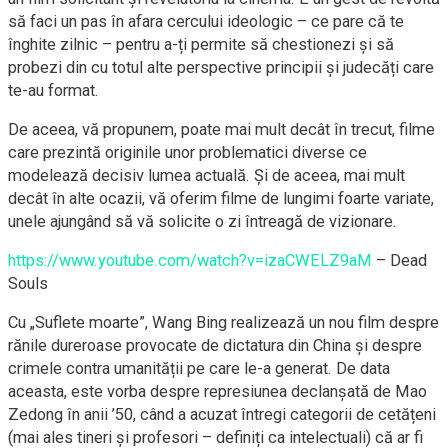
să faci un pas în afara cercului ideologic – ce pare că te
înghite zilnic – pentru a-ți permite să chestionezi și să
probezi din cu totul alte perspective principii și judecăți care
te-au format.
De aceea, vă propunem, poate mai mult decât în trecut, filme
care prezintă originile unor problematici diverse ce
modelează decisiv lumea actuală. Și de aceea, mai mult
decât în alte ocazii, vă oferim filme de lungimi foarte variate,
unele ajungând să vă solicite o zi întreagă de vizionare.
https://www.youtube.com/watch?v=izaCWELZ9aM
– Dead
Souls
Cu „Suflete moarte”, Wang Bing realizează un nou film despre
rănile dureroase provocate de dictatura din China și despre
crimele contra umanității pe care le-a generat. De data
aceasta, este vorba despre represiunea declanșată de Mao
Zedong în anii ’50, când a acuzat întregi categorii de cetățeni
(mai ales tineri și profesori – definiți ca intelectuali) că ar fi