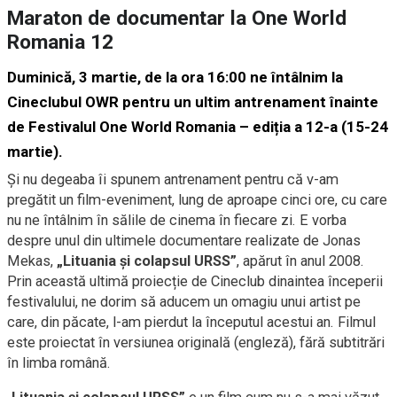
Maraton de documentar la One World
Romania 12
Duminică, 3 martie,
de la ora 16:00 ne întâlnim la
Cineclubul OWR
pentru un ultim antrenament înainte
de Festivalul One World Romania – ediția a 12-a (15-24
martie).
Și nu degeaba îi spunem antrenament pentru că v-am
pregătit un film-eveniment, lung de aproape cinci ore, cu care
nu ne întâlnim în sălile de cinema în fiecare zi. E vorba
despre unul din ultimele documentare realizate de Jonas
Mekas,
„Lituania și colapsul URSS”
, apărut în anul 2008.
Prin această ultimă proiecție de Cineclub dinaintea începerii
festivalului, ne dorim să aducem un omagiu unui artist pe
care, din păcate, l-am pierdut la începutul acestui an. Filmul
este proiectat în versiunea originală (engleză), fără subtitrări
în limba română.