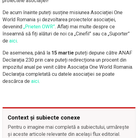
proiectele asociației!
De acum înainte puteți susține misiunea Asociației One
World Romania și dezvoltarea proiectelor asociației,
devenind
„Prieten OWR”
. Aflați mai multe despre ce
înseamnă să fiți alături de noi ca „Cinefil” sau ca „Suporter”
de
aici
.
De asemenea, până la
15 martie
puteți depune către ANAF
Declarația 230 prin care puteți redirecționa un procent din
impozitul anual pe venit către Asociația One World Romania.
Declarația completată cu datele asociației se poate
descărca de
aici
.
Context și subiecte conexe
Pentru o imagine mai completă a subiectului, urmărește
și aceste articole relevante din același flux editorial.