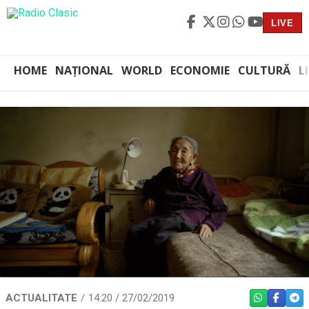
LIVE
HOME
NAȚIONAL
WORLD
ECONOMIE
CULTURĂ
L
ACTUALITATE
14:20 / 27/02/2019
WHATSAPP
FACEBO
TEL