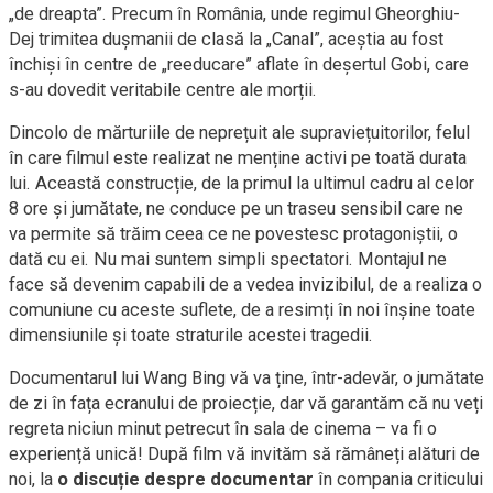
„de dreapta”. Precum în România, unde regimul Gheorghiu-
Dej trimitea dușmanii de clasă la „Canal”, aceștia au fost
închiși în centre de „reeducare” aflate în deșertul Gobi, care
s-au dovedit veritabile centre ale morții.
Dincolo de mărturiile de neprețuit ale supraviețuitorilor, felul
în care filmul este realizat ne menține activi pe toată durata
lui. Această construcție, de la primul la ultimul cadru al celor
8 ore și jumătate, ne conduce pe un traseu sensibil care ne
va permite să trăim ceea ce ne povestesc protagoniștii, o
dată cu ei. Nu mai suntem simpli spectatori. Montajul ne
face să devenim capabili de a vedea invizibilul, de a realiza o
comuniune cu aceste suflete, de a resimți în noi înșine toate
dimensiunile și toate straturile acestei tragedii.
Documentarul lui Wang Bing vă va ține, într-adevăr, o jumătate
de zi în fața ecranului de proiecție, dar vă garantăm că nu veți
regreta niciun minut petrecut în sala de cinema – va fi o
experiență unică! După film vă invităm să rămâneți alături de
noi, la
o discuție despre documentar
în compania criticului