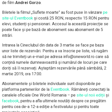
de film
Andrei Gorzo
.
Biletele la filmul „Suflete moarte” au fost puse în vânzare
pe
site-ul Eventbook
și costă 25 RON, respectiv 15 RON pentru
elevi, studenți și pensionari. Accesul la această proiecție se
poate face și pe bază de abonament sau abonament de 5
intrări.
Intrarea la Cineclubul din data de 3 martie se face pe baza
unor liste de rezervări. Pentru a va înscrie pe liste, vă rugăm
să ne trimiteți un e-mail pe adresa info@oneworld.ro care să
conțină numele dumneavoastră și numărul de locuri pe care
doriți să îl rezervați. Așteptăm rezervările până sâmbătă, 2
martie 2019, ora 17:00.
Abonamentele și biletele individuale sunt disponibile pe
platforma partenerilor de la
Eventbook
. Rămâneți conectați la
canalele oficiale One World Romania – pe
site-ul noii ediții
și
facebook
, pentru a afla ultimele noutăți despre ce pregătim
pentru cea de-a 12-a ediție a festivalului și pentru toate