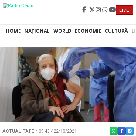
LIVE
HOME
NAȚIONAL
WORLD
ECONOMIE
CULTURĂ
L
ACTUALITATE
09:43 / 22/10/2021
WHATSAPP
FACEBO
TEL