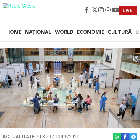
LIVE
HOME
NAȚIONAL
WORLD
ECONOMIE
CULTURĂ
L
ACTUALITATE
08:59 / 10/05/2021
WHATSAPP
FACEBO
TEL