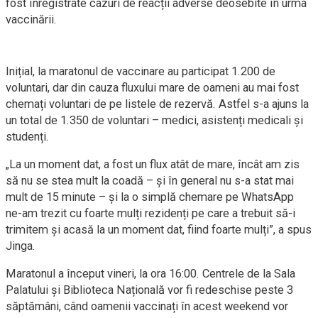
fost înregistrate cazuri de reacții adverse deosebite în urma
vaccinării.
Inițial, la maratonul de vaccinare au participat 1.200 de
voluntari, dar din cauza fluxului mare de oameni au mai fost
chemați voluntari de pe listele de rezervă. Astfel s-a ajuns la
un total de 1.350 de voluntari – medici, asistenți medicali și
studenți.
„La un moment dat, a fost un flux atât de mare, încât am zis
să nu se stea mult la coadă – și în general nu s-a stat mai
mult de 15 minute – și la o simplă chemare pe WhatsApp
ne-am trezit cu foarte mulți rezidenți pe care a trebuit să-i
trimitem și acasă la un moment dat, fiind foarte mulți”, a spus
Jinga.
Maratonul a început vineri, la ora 16:00. Centrele de la Sala
Palatului și Biblioteca Națională vor fi redeschise peste 3
săptămâni, când oamenii vaccinați în acest weekend vor