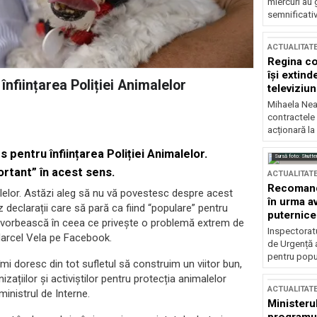
miercuri au 
semnificati
ACTUALITAT
Regina co
își extind
nființarea Poliției Animalelor
televiziun
Mihaela Nea
contractele 
acționară la
pentru înființarea Poliției Animalelor.
Sursă foto: Shutte
ortant” în acest sens.
ACTUALITAT
Recomandă
lelor. Astăzi aleg să nu vă povestesc despre acest
în urma av
declarații care să pară ca fiind “populare” pentru
puternice
ă vorbească în ceea ce privește o problemă extrem de
Inspectoratu
Marcel Vela pe Facebook.
de Urgență 
pentru popula
mi doresc din tot sufletul să construim un viitor bun,
ațiilor și activiștilor pentru protecția animalelor
ACTUALITAT
ministrul de Interne.
Ministerul