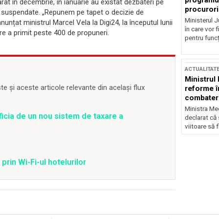
programul
rat în decembrie, în ianuarie au existat dezbateri pe
procurori
st suspendate. „Repunem pe tapet o decizie de
Ministerul Ju
 anunțat ministrul Marcel Vela la Digi24, la începutul lunii
în care vor f
e a primit peste 400 de propuneri.
pentru funcți
ACTUALITAT
Ministrul
 și aceste articole relevante din același flux
reforme î
combaterea
Ministra Med
ficia de un nou sistem de taxare a
declarat că
viitoare să 
prin Wi-Fi-ul hotelurilor