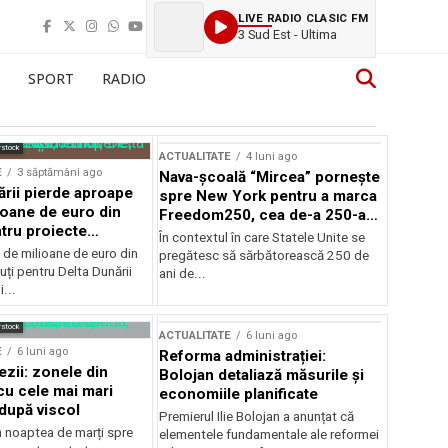
LIVE RADIO CLASIC FM
3 Sud Est - Ultima
SPORT
RADIO
rstock
ACTUALITATE
4 luni ago
E
3 săptămâni ago
Nava-școală “Mircea” pornește
ării pierde aproape
spre New York pentru a marca
ioane de euro din
Freedom250, cea de-a 250-a
tru proiecte
aniversare a Statelor Unite
În contextul în care Statele Unite se
de milioane de euro din
pregătesc să sărbătorească 250 de
ți pentru Delta Dunării
ani de...
...
rstock
ACTUALITATE
6 luni ago
E
6 luni ago
Reforma administrației:
ezii: zonele din
Bolojan detaliază măsurile și
u cele mai mari
economiile planificate
după viscol
Premierul Ilie Bolojan a anunțat că
n noaptea de marți spre
elementele fundamentale ale reformei