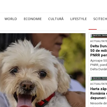
WORLD
ECONOMIE
CULTURĂ
LIFESTYLE
SCITECH
Sursă foto: Shutte
ACTUALITAT
Delta Dun
50 de mil
PNRR pen
esențiale
Aproape 50 
PNRR, pierdu
Delta Dunării
Sursă foto: Shutte
ACTUALITAT
Harta zăp
România c
depuneri 
Ninsorile di