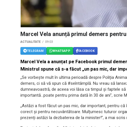
Marcel Vela anunță primul demers pentru î
ACTUALITATE
09:03
TELEGRAM
WHATSAPP
FACEBOOK
Marcel Vela a anunțat pe Facebook primul demers 
Ministrul spune că s-a făcut „un pas mic, dar imp
„Se vorbește mult în ultima perioadă despre Poliția Anima
demers, ci să vă spun că #seîntâmplă. Nu vreau să lansez 
dumneavoastră, de aceea voi lăsa ca timpul și faptele s
importantă…poate pentru prima dată în 30 de ani”, scrie 
„Astăzi a fost făcut un pas mic, dar important, pentru că î
corect și pentru necuvântătoare. Mulțumesc tuturor organiz
prezenți astăzi la dezbaterea de la minister!”, a mai scris 