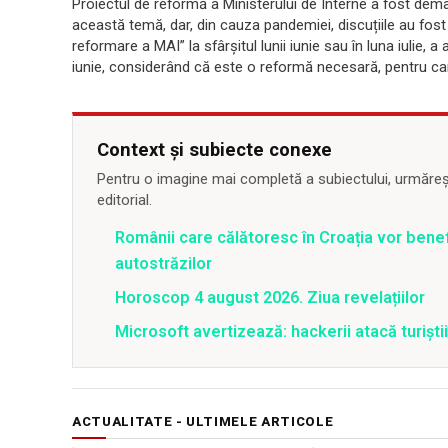
Proiectul de reformă a Ministerului de Interne a fost dema
această temă, dar, din cauza pandemiei, discuțiile au fo
reformare a MAI” la sfârșitul lunii iunie sau în luna iulie, a
iunie, considerând că este o reformă necesară, pentru car
Context și subiecte conexe
Pentru o imagine mai completă a subiectului, urmărește
editorial.
Românii care călătoresc în Croația vor bene
autostrăzilor
Horoscop 4 august 2026. Ziua revelațiilor
Microsoft avertizează: hackerii atacă turiștii 
ACTUALITATE - ULTIMELE ARTICOLE