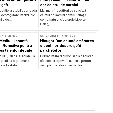
 interviurilor pentru
Sidex Galați: Investitori mari
-șefi
cer caietul de sarcini
stiției a stabilit perioada
Mai mulți investitori au solicitat
i desfășurate interviurile
caietul de sarcini pentru licitația
ile de...
combinatului siderurgic Liberty
Galați,...
E
6 luni ago
ACTUALITATE
6 luni ago
 Mediului anunță
Nicușor Dan anunță amânarea
n Romsilva pentru
discuțiilor despre șefii
 tăierilor ilegale
parchetelor
iului, Diana Buzoianu, a
Președintele Nicușor Dan a declarat
 speră ca săptămâna
că discuțiile privind numirile pentru
fie adoptată...
șefii parchetelor și serviciilor...