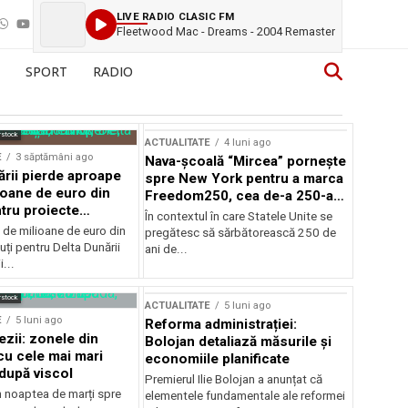
LIVE RADIO CLASIC FM
Fleetwood Mac - Dreams - 2004 Remaster
SPORT
RADIO
rstock
ACTUALITATE
4 luni ago
E
3 săptămâni ago
Nava-școală “Mircea” pornește
ării pierde aproape
spre New York pentru a marca
ioane de euro din
Freedom250, cea de-a 250-a
tru proiecte
aniversare a Statelor Unite
În contextul în care Statele Unite se
de milioane de euro din
pregătesc să sărbătorească 250 de
ți pentru Delta Dunării
ani de...
...
rstock
ACTUALITATE
5 luni ago
E
5 luni ago
Reforma administrației:
ezii: zonele din
Bolojan detaliază măsurile și
u cele mai mari
economiile planificate
după viscol
Premierul Ilie Bolojan a anunțat că
n noaptea de marți spre
elementele fundamentale ale reformei