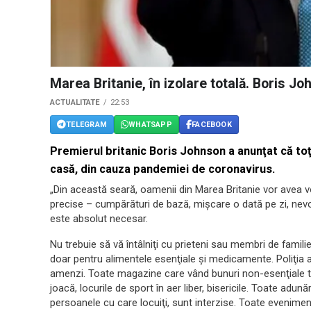
Marea Britanie, în izolare totală. Boris J
ACTUALITATE
22:53
TELEGRAM
WHATSAPP
FACEBOOK
Premierul britanic Boris Johnson a anunţat că toţi 
casă, din cauza pandemiei de coronavirus.
„Din această seară, oamenii din Marea Britanie vor avea v
precise – cumpărături de bază, mişcare o dată pe zi, nevo
este absolut necesar.
Nu trebuie să vă întâlniţi cu prieteni sau membri de famil
doar pentru alimentele esenţiale şi medicamente. Poliţia ar
amenzi. Toate magazine care vând bunuri non-esenţiale trebu
joacă, locurile de sport în aer liber, bisericile. Toate ad
persoanele cu care locuiţi, sunt interzise. Toate evenimente