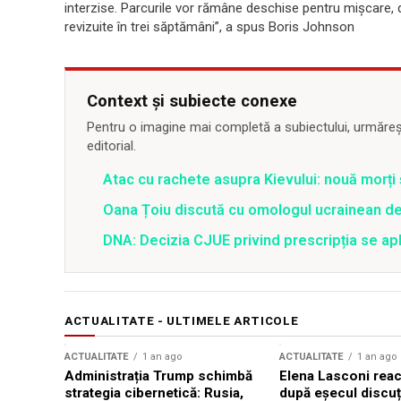
interzise. Parcurile vor rămâne deschise pentru mişcare, dar
revizuite în trei săptămâni”, a spus Boris Johnson
Context și subiecte conexe
Pentru o imagine mai completă a subiectului, urmărește
editorial.
Atac cu rachete asupra Kievului: nouă morți
Oana Țoiu discută cu omologul ucrainean de
DNA: Decizia CJUE privind prescripția se apli
ACTUALITATE - ULTIMELE ARTICOLE
ACTUALITATE
1 an ago
ACTUALITATE
1 an ago
Administrația Trump schimbă
Elena Lasconi rea
strategia cibernetică: Rusia,
după eșecul discuți