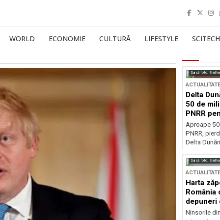
WORLD
ECONOMIE
CULTURĂ
LIFESTYLE
SCITECH
Sursă foto: Shutte
ACTUALITAT
Delta Dun
50 de mil
PNRR pen
esențiale
Aproape 50 
PNRR, pierdu
Delta Dunării
Sursă foto: Shutte
ACTUALITAT
Harta zăp
România c
depuneri 
Ninsorile di