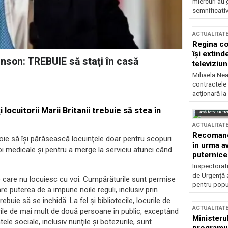
miercuri au 
semnificati
ACTUALITAT
Regina co
își extind
ohnson: TREBUIE să staţi în casă
televiziun
Mihaela Nea
contractele 
acționară la
locuitorii Marii Britanii trebuie să stea în
Sursă foto: Shutte
ACTUALITAT
Recomandă
oie să îşi părăsească locuinţele doar pentru scopuri
în urma av
i medicale şi pentru a merge la serviciu atunci când
puternice
Inspectoratu
de Urgență 
ie care nu locuiesc cu voi. Cumpărăturile sunt permise
pentru popula
e puterea de a impune noile reguli, inclusiv prin
ie să se inchidă. La fel şi bibliotecile, locurile de
ACTUALITAT
unările de mai mult de două persoane în public, exceptând
Ministerul
le sociale, inclusiv nunţile şi botezurile, sunt