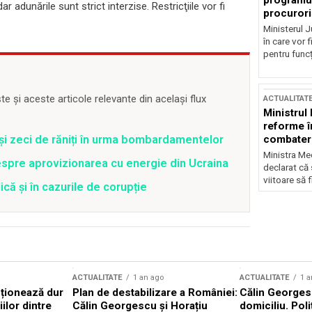
programul
 adunările sunt strict interzise. Restricţiile vor fi
procurori
Ministerul Ju
în care vor f
pentru funcți
 și aceste articole relevante din același flux
ACTUALITAT
Ministrul
reforme î
combaterea
 și zeci de răniți în urma bombardamentelor
Ministra Med
spre aprovizionarea cu energie din Ucraina
declarat că
viitoare să 
că și în cazurile de corupție
ACTUALITATE
1 an ago
ACTUALITATE
1 a
cționează dur
Plan de destabilizare a României:
Călin Georgesc
ilor dintre
Călin Georgescu și Horațiu
domiciliu. Poli