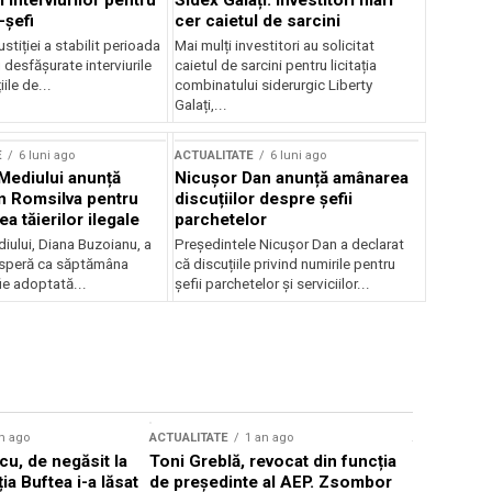
 interviurilor pentru
Sidex Galați: Investitori mari
-șefi
cer caietul de sarcini
stiției a stabilit perioada
Mai mulți investitori au solicitat
i desfășurate interviurile
caietul de sarcini pentru licitația
ile de...
combinatului siderurgic Liberty
Galați,...
E
6 luni ago
ACTUALITATE
6 luni ago
 Mediului anunță
Nicușor Dan anunță amânarea
n Romsilva pentru
discuțiilor despre șefii
 tăierilor ilegale
parchetelor
iului, Diana Buzoianu, a
Președintele Nicușor Dan a declarat
 speră ca săptămâna
că discuțiile privind numirile pentru
fie adoptată...
șefii parchetelor și serviciilor...
n ago
ACTUALITATE
1 an ago
ACTUALITATE
u, de negăsit la
Toni Greblă, revocat din funcția
Ilie Boloj
ția Buftea i-a lăsat
de președinte al AEP. Zsombor
alegerilor