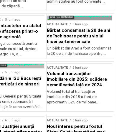
generat un strat
administrației au fost convenite...
v de zăpadă...
Sursă foto: Shutterstock
E
5 luni ago
ACTUALITATE
5 luni ago
ntractelor cu statul
Bărbat condamnat la 20 de ani
e afacerea printr-o
de închisoare pentru violul
e agricolă
fiicei partenerei sale
gu, cunoscută pentru
Un bărbat din Arad a fost condamnat
sale cu statul, devine
la 20 de ani de închisoare pentru...
 Agro TV, o...
rstock
ACTUALITATE
5 luni ago
E
5 luni ago
Volumul tranzacțiilor
rile ISU București
imobiliare din 2025: scădere
ertizării de ninsori
semnificativă față de 2024
Volumul total al tranzacțiilor
l General pentru Situații
imobiliare din 2025 a fost de
a emis recomandări
aproximativ 525 de milioane...
ție, în urma avertizării...
E
6 luni ago
ACTUALITATE
6 luni ago
 Justiției anunță
Noul interes pentru fostul