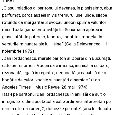
1968)
„Glasul mlădios al baritonului devenea, în pianissimo, abur
parfumat, parcă auzeai in vis tremurul unei unde, silabe
rotunde ca mărgaritarul evocau uneori spuma valurilor
mici. Toata gama emotivității lui Schumann apărea în
glasul atât de puternic, tandru și șoptitor, modelat în
versurile minunate ale lui Heine.” (Cella Delavrancea – 1
noiembrie 1972)
„Dan Iordăchescu, marele bariton al Operei din București,
este un fenomen. Vocea sa e imensă, închisă la culoare,
rezonantă, egală în registre, neobosită și capabilă de o
bogăție de culori vocale și nuanțări dinamice.” (Los
Angeles Times – Music Revue, 28 mai 1974)
Iată-l pe baritonul Dan Iordăchescu în anii săi de aur: o
înregistrare din spectacol a extraordinarei interpretări pe
care a oferit-o ariei „O, dolcezze perdute” (aria lui Renato