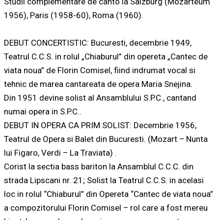
Studii complementare de canto la Salzburg (Mozarteum
1956), Paris (1958-60), Roma (1960).
DEBUT CONCERTISTIC: Bucuresti, decembrie 1949,
Teatrul C.C.S. in rolul „Chiaburul” din opereta „Cantec de
viata noua” de Florin Comisel, fiind indrumat vocal si
tehnic de marea cantareata de opera Maria Snejina.
Din 1951 devine solist al Ansamblului S.P.C., cantand
numai opera in S.P.C..
DEBUT IN OPERA CA PRIM SOLIST: Decembrie 1956,
Teatrul de Opera si Balet din Bucuresti. (Mozart – Nunta
lui Figaro, Verdi – La Traviata) .
Corist la sectia bass bariton la Ansamblul C.C.C. din
strada Lipscani nr. 21; Solist la Teatrul C.C.S. in acelasi
loc in rolul “Chiaburul” din Opereta “Cantec de viata noua”
a compozitorului Florin Comisel – rol care a fost mereu