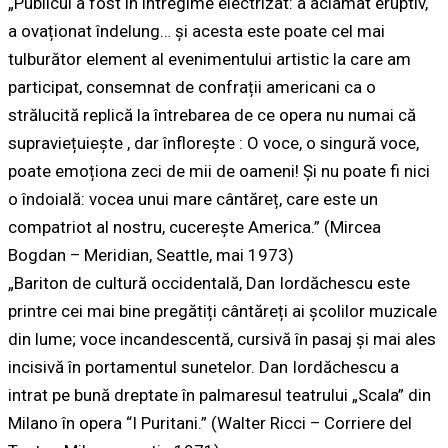
„Publicul a fost în întregime electrizat: a aclamat eruptiv,
a ovaționat îndelung… și acesta este poate cel mai
tulburător element al evenimentului artistic la care am
participat, consemnat de confrații americani ca o
strălucită replică la întrebarea de ce opera nu numai că
supraviețuiește , dar înflorește : O voce, o singură voce,
poate emoționa zeci de mii de oameni! Și nu poate fi nici
o îndoială: vocea unui mare cântăreț, care este un
compatriot al nostru, cucerește America.” (Mircea
Bogdan – Meridian, Seattle, mai 1973)
„Bariton de cultură occidentală, Dan Iordăchescu este
printre cei mai bine pregătiți cântăreți ai școlilor muzicale
din lume; voce incandescentă, cursivă în pasaj și mai ales
incisivă în portamentul sunetelor. Dan Iordăchescu a
intrat pe bună dreptate în palmaresul teatrului „Scala” din
Milano în opera “I Puritani.” (Walter Ricci – Corriere del