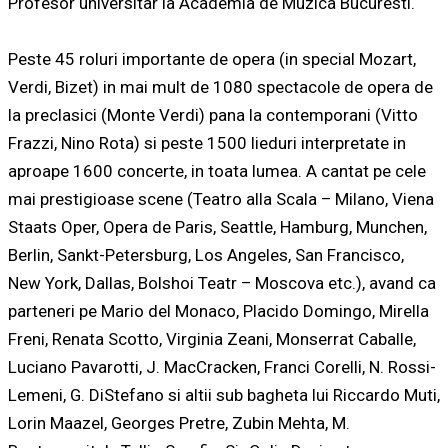
Profesor universitar la Academia de Muzica Bucuresti.
Peste 45 roluri importante de opera (in special Mozart,
Verdi, Bizet) in mai mult de 1080 spectacole de opera de
la preclasici (Monte Verdi) pana la contemporani (Vitto
Frazzi, Nino Rota) si peste 1500 lieduri interpretate in
aproape 1600 concerte, in toata lumea. A cantat pe cele
mai prestigioase scene (Teatro alla Scala – Milano, Viena
Staats Oper, Opera de Paris, Seattle, Hamburg, Munchen,
Berlin, Sankt-Petersburg, Los Angeles, San Francisco,
New York, Dallas, Bolshoi Teatr – Moscova etc.), avand ca
parteneri pe Mario del Monaco, Placido Domingo, Mirella
Freni, Renata Scotto, Virginia Zeani, Monserrat Caballe,
Luciano Pavarotti, J. MacCracken, Franci Corelli, N. Rossi-
Lemeni, G. DiStefano si altii sub bagheta lui Riccardo Muti,
Lorin Maazel, Georges Pretre, Zubin Mehta, M.