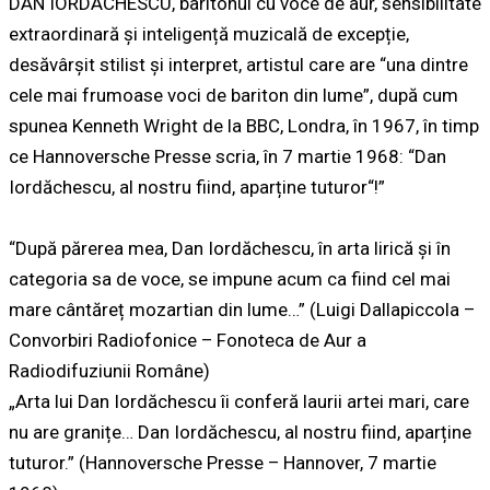
DAN IORDACHESCU, baritonul cu voce de aur, sensibilitate
extraordinară și inteligență muzicală de excepție,
desăvârșit stilist și interpret, artistul care are “una dintre
cele mai frumoase voci de bariton din lume”, după cum
spunea Kenneth Wright de la BBC, Londra, în 1967, în timp
ce Hannoversche Presse scria, în 7 martie 1968: “Dan
Iordăchescu, al nostru fiind, aparține tuturor“!”
“După părerea mea, Dan Iordăchescu, în arta lirică și în
categoria sa de voce, se impune acum ca fiind cel mai
mare cântăreț mozartian din lume…” (Luigi Dallapiccola –
Convorbiri Radiofonice – Fonoteca de Aur a
Radiodifuziunii Române)
„Arta lui Dan Iordăchescu îi conferă laurii artei mari, care
nu are granițe… Dan Iordăchescu, al nostru fiind, aparține
tuturor.” (Hannoversche Presse – Hannover, 7 martie