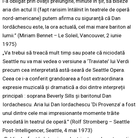
l-a obligat prin ovații prelungite, minute în șir, să biseze
aria din actul II (fapt rarisim întâlnit în teatrele de operă
nord-americane) putem afirma cu siguranță că Dan
Iordăchescu este, la ora actuală, cel mai mare bariton al
lumii.” (Miriam Bennet – Le Soleil, Vancouver, 2 iunie
1975)
„Va trebui să treacă mult timp sau poate că niciodată
Seattle nu va mai vedea o versiune a ‘Traviatei’ lui Verdi
precum cea interpretată astă-seară de Seattle Opera.
Ceea ce i-a conferit grandoarea a fost extraordinara
expresie muzicală și dramatică a doi dintre interpreții
principali : soprana Beverly Sills și baritonul Dan
Iordachescu. Aria lui Dan Iordachescu ‘Di Provenza’ a fost
unul dintre cele mai impresionante momente trăite
vreodată în teatrul de operă.” (Rolf Stromberg – Seattle
Post-Intelligencer, Seattle, 4 mai 1973)