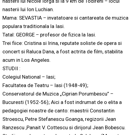
nasterii lui Nicole Iorga si la 9 km de Todireni – locul
nasterii lui Ion Luchian.
Mama: SEVASTIA – invatatoare si cantareata de muzica
populara traditionala la Iasi.
Tatal: GEORGE – profesor de fizica la Iasi.
Trei fiice: Cristina si Irina, reputate soliste de opera si
concert si Raluca Dana, a fost actrita de film, stabilita
acum in Los Angeles.
STUDII :
Colegiul National – Iasi;
Facultatea de Teatru – Iasi (1948-49);
Conservatorul de Muzica „Ciprian Porumbescu” –
Bucuresti (1952-56); Aici a fost indrumat de o elita a
pedagogiei noastre de canto: maestrii Constantin
Stroescu, Petre Stefanescu Goanga, regizorii Jean
Ranzescu ,Panait V. Cottescu si dirijorul Jean Bobescu.