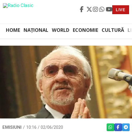
LIVE
HOME
NAȚIONAL
WORLD
ECONOMIE
CULTURĂ
L
EMISIUNI
10:16 / 02/06/2020
WHATSAPP
FACEBO
TEL