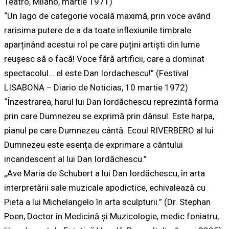
Teatro, Milano, martie 1971)
“Un Iago de categorie vocală maximă, prin voce având
rarisima putere de a da toate inflexiunile timbrale
aparținând acestui rol pe care puțini artiști din lume
reușesc să o facă! Voce fără artificii, care a dominat
spectacolul… el este Dan Iordachescu!” (Festival
LISABONA – Diario de Noticias, 10 martie 1972)
“Înzestrarea, harul lui Dan Iordăchescu reprezintă forma
prin care Dumnezeu se exprimă prin dânsul. Este harpa,
pianul pe care Dumnezeu cântă. Ecoul RIVERBERO al lui
Dumnezeu este esența de exprimare a cântului
incandescent al lui Dan Iordăchescu.”
„Ave Maria de Schubert a lui Dan Iordăchescu, în arta
interpretării sale muzicale apodictice, echivalează cu
Pieta a lui Michelangelo în arta sculpturii.” (Dr. Stephan
Poen, Doctor în Medicină şi Muzicologie, medic foniatru,