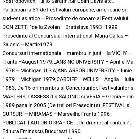
Rostropovitch, Tullio Serafin, Sir Colin Davis etc..
Participari la 31 de Festivaluri europene, americane si
sud-est asiatice – Presedinte de onoare al Festivalului
DONIZETTI “de la Zvolen – Bratislava 1993- 1999.
Presedinte al Concursului International: Maria Callas –
Salonic – Martie1978
Concursuri internationale – membru in jurii – la:VICHY –
Franta –August 1979;LANSING UNIVERSITY – Aprilie-Mai
1978 – Michigan, U.S.A;ANN ARBOR UNIVERSITY – Iunie
1979 – Michigan 1979;CARDIFF – WELLS – Anglia – Iulie
1983; De 15 ori membru al Concursurilor, Festivalurilor si
MASTER-CLASSESS din SALONIC si VERIA – Grecia – din
1989 pana in 2005 (De trei ori Presedinte).;FESTIVAL si
CURSURI – MIRAMAS – Marseille, Franta 1996
PUBLICATII AUTOBIOGRAFICE : „Un drumet al cantului”,
Editura Eminescu, Bucuresti 1990.