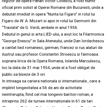
regizor de opera Panait Victor Cotescu, a fost numit
oficial prim solist al Operei Romane din Bucuresti, unde a
debutat imediat in opera “Nunta lui Figaro” in rolul lui
Figaro de W. A. Mozart si apoi in rolul lui Germont din
“Traviata” de G. Verdi, ambele in anul 1956.
Debutul in genul si arta LIED-ului, a avut loc la Filarmonica
“George Enescu” in Sala Ateneului, unde Dan Iordachescu
a cantat lied romanesc, german, francez si rus alaturi de
ilustrul sau profesor Constantin Stroescu si faimoasa
soprana lirica de la Opera Romana, Iolanda Marculescu,
loc la data de 31 mai 1954, unde el a fost obligat de
public sa biseze de 3 ori.
In intreaga sa cariera nationala si internationala , care a
implinit longevitatea a 56 de ani de activitate
neintrerupta, fiind cel mai longeviv bariton roman, a
intreprins 262 de turnee internationale in 61 de tari