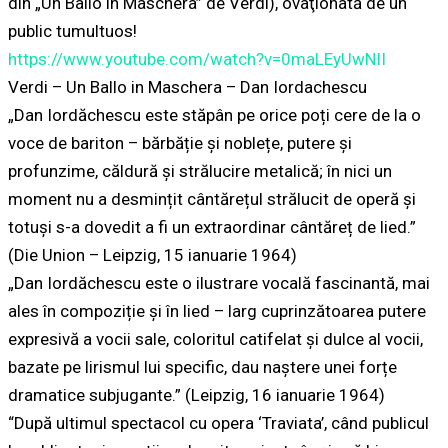
din „Un Ballo in Maschera” de Verdi), ovaţionată de un
public tumultuos!
https://www.youtube.com/watch?v=0maLEyUwNII
Verdi – Un Ballo in Maschera – Dan Iordachescu
„Dan Iordăchescu este stăpân pe orice poți cere de la o
voce de bariton – bărbăție și noblețe, putere și
profunzime, căldură și strălucire metalică; în nici un
moment nu a desmințit cântărețul strălucit de operă și
totuși s-a dovedit a fi un extraordinar cântăreț de lied.”
(Die Union – Leipzig, 15 ianuarie 1964)
„Dan Iordăchescu este o ilustrare vocală fascinantă, mai
ales în compoziție și în lied – larg cuprinzătoarea putere
expresivă a vocii sale, coloritul catifelat și dulce al vocii,
bazate pe lirismul lui specific, dau naștere unei forțe
dramatice subjugante.” (Leipzig, 16 ianuarie 1964)
“După ultimul spectacol cu opera ‘Traviata’, când publicul