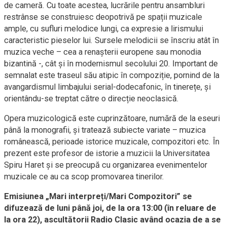
de cameră. Cu toate acestea, lucrările pentru ansambluri
restrânse se construiesc deopotrivă pe spații muzicale
ample, cu sufluri melodice lungi, ca expresie a lirismului
caracteristic pieselor lui. Sursele melodicii se înscriu atât în
muzica veche – cea a renașterii europene sau monodia
bizantină -, cât și în modernismul secolului 20. Important de
semnalat este traseul său atipic în compoziție, pornind de la
avangardismul limbajului serial-dodecafonic, în tinerețe, și
orientându-se treptat către o direcție neoclasică.
Opera muzicologică este cuprinzătoare, numără de la eseuri
până la monografii, și tratează subiecte variate – muzica
românească, perioade istorice muzicale, compozitori etc. În
prezent este profesor de istorie a muzicii la Universitatea
Spiru Haret și se preocupă cu organizarea evenimentelor
muzicale ce au ca scop promovarea tinerilor.
Emisiunea „Mari interpreți/Mari Compozitori” se
difuzează de luni până joi, de la ora 13:00 (în reluare de
la ora 22), ascultătorii Radio Clasic având ocazia de a se