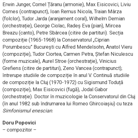
Erwin Junger, Cornel Țăranu (armonie), Max Eisicovici, Liviu
Comes (contrapunct), Ioan Remus Nicola, Traian Mârza
(folclor), Tudor Jarda (aranjament coral), Wilhelm Demian
(orchestrație), George Ciolac, Radeș Eva (pian), Mircea
Breazu (canto), Petre Sbârcea (citire de partituri). Secția
compoziție (1965-1968) la Conservatorul „Ciprian
Porumbescu” București cu Alfred Mendelsohn, Anatol Vieru
(compoziție), Tudor Ciortea, Carmen Petra, Ștefan Niculescu
(forme muzicale), Aurel Stroe (orchestrație), Vinicius
Grefiens (citire de partituri), Zeno Vancea (contrapunct);
întrerupe studiile de compoziție în anul V. Continuă studiile
de compoziție la Cluj (1970-1972) cu Sigismund Toduță
(compoziție), Max Eisicovici (fugă), Jodal Gabor
(orchestrație). Doctor în muzicologie la Conservatorul din Cluj
(în anul 1982 sub îndrumarea lui Romeo Ghircoiașiu) cu teza
Simfonismul enescian
.
Doru Popovici
– compozitor –