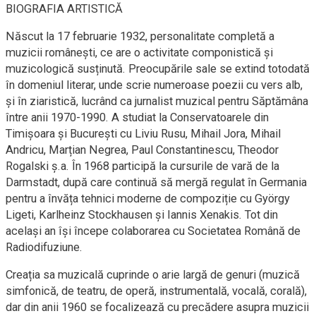
BIOGRAFIA ARTISTICĂ
Născut la 17 februarie 1932, personalitate completă a
muzicii românești, ce are o activitate componistică și
muzicologică susținută. Preocupările sale se extind totodată
în domeniul literar, unde scrie numeroase poezii cu vers alb,
și în ziaristică, lucrând ca jurnalist muzical pentru Săptămâna
între anii 1970-1990. A studiat la Conservatoarele din
Timișoara și București cu Liviu Rusu, Mihail Jora, Mihail
Andricu, Marțian Negrea, Paul Constantinescu, Theodor
Rogalski ș.a. În 1968 participă la cursurile de vară de la
Darmstadt, după care continuă să mergă regulat în Germania
pentru a învăța tehnici moderne de compoziție cu György
Ligeti, Karlheinz Stockhausen și Iannis Xenakis. Tot din
același an își începe colaborarea cu Societatea Română de
Radiodifuziune.
Creația sa muzicală cuprinde o arie largă de genuri (muzică
simfonică, de teatru, de operă, instrumentală, vocală, corală),
dar din anii 1960 se focalizează cu precădere asupra muzicii