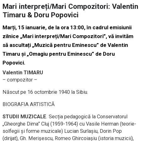
Mari interpreți/Mari Compozitori: Valentin
Timaru & Doru Popovici
Marți, 15 ianuarie, de la ora 13:00, în cadrul emisiunii
zilnice „Mari interpreți/Mari Compozitori”, vă invităm
să ascultați „Muzică pentru Eminescu” de Valentin
Timaru și „Omagiu pentru Eminescu” de Doru
Popovici.
Valentin TIMARU
– compozitor –
Născut pe 16 octombrie 1940 la Sibiu.
BIOGRAFIA ARTISTICĂ
STUDII MUZICALE
. Secția pedagogică la Conservatorul
„Gheorghe Dima” Cluj (1959-1964) cu Vasile Herman (teorie-
solfegii și forme muzicale) Lucian Surlașiu, Dorin Pop
(dirijat), Gh. Merișescu, Romeo Ghircoiașiu (istoria muzicii),