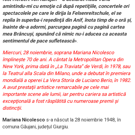
amintindu-mi cu emoţie că după repetiţiile, concertele ori
spectacolele pe care le dirija la Felsenreitschule, el se
replia în superba-i reşedinţă din Anif, înota timp de o oră şi,
înainte de-a adormi, parcurgea pagină cu pagină cartea
mea Brâncuşi, spunând că nimic nu-i aducea ca aceasta
sentimentul de pace sufletească
».
Miercuri, 28 noiembrie, soprana Mariana Nicolesco
împlineşte 70 de ani. A cântat la Metropolitan Opera din
New York, prima dată în „La Traviata” de Verdi, în 1978, sau
la Teatrul alla Scala din Milano, unde a debutat în premiera
mondială a operei La Vera Storia de Luciano Berio, în 1982.
A avut prestaţii artistice remarcabile pe cele mai
importante scene ale lumii, iar pentru cariera sa artistică
excepţională a fost răsplătită cu numeroase premii şi
distincţii.
Mariana Nicolesco
s-a născut la 28 noiembrie 1948, în
comuna Găujani, județul Giurgiu.