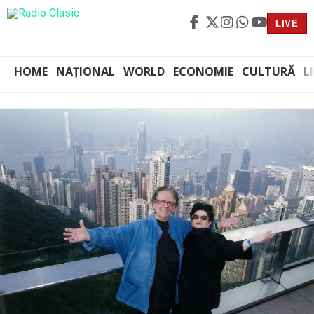
LIVE
HOME
NAȚIONAL
WORLD
ECONOMIE
CULTURĂ
L