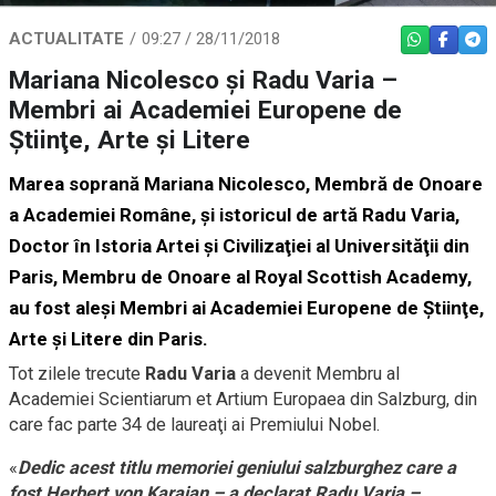
ACTUALITATE
09:27 / 28/11/2018
WHATSAPP
FACEBO
TEL
Mariana Nicolesco şi Radu Varia –
Membri ai Academiei Europene de
Ştiinţe, Arte şi Litere
Marea soprană Mariana Nicolesco, Membră de Onoare
a Academiei Române, şi istoricul de artă Radu Varia,
Doctor în Istoria Artei şi Civilizaţiei al Universităţii din
Paris, Membru de Onoare al Royal Scottish Academy,
au fost aleşi Membri ai Academiei Europene de Ştiinţe,
Arte şi Litere din Paris.
Tot zilele trecute
Radu Varia
a devenit Membru al
Academiei Scientiarum et Artium Europaea din Salzburg, din
care fac parte 34 de laureaţi ai Premiului Nobel.
«
Dedic acest titlu memoriei geniului salzburghez care a
fost Herbert von Karajan – a declarat Radu Varia –