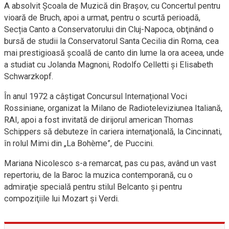
A absolvit Școala de Muzică din Brașov, cu Concertul pentru
vioară de Bruch, apoi a urmat, pentru o scurtă perioadă,
Secția Canto a Conservatorului din Cluj-Napoca, obţinând o
bursă de studii la Conservatorul Santa Cecilia din Roma, cea
mai prestigioasă şcoală de canto din lume la ora aceea, unde
a studiat cu Jolanda Magnoni, Rodolfo Celletti și Elisabeth
Schwarzkopf.
În anul 1972 a câştigat Concursul Internațional Voci
Rossiniane, organizat la Milano de Radioteleviziunea Italiană,
RAI, apoi a fost invitată de dirijorul american Thomas
Schippers să debuteze în cariera internaţională, la Cincinnati,
în rolul Mimi din „La Bohème”, de Puccini.
Mariana Nicolesco s-a remarcat, pas cu pas, având un vast
repertoriu, de la Baroc la muzica contemporană, cu o
admiraţie specială pentru stilul Belcanto şi pentru
compoziţiile lui Mozart şi Verdi.