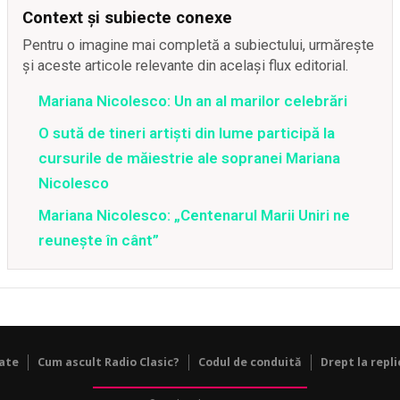
Context și subiecte conexe
Pentru o imagine mai completă a subiectului, urmărește
și aceste articole relevante din același flux editorial.
Mariana Nicolesco: Un an al marilor celebrări
O sută de tineri artişti din lume participă la
cursurile de măiestrie ale sopranei Mariana
Nicolesco
Mariana Nicolesco: „Centenarul Marii Uniri ne
reuneşte în cânt”
tate
Cum ascult Radio Clasic?
Codul de conduită
Drept la repli