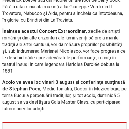
Frederick Loewe sau din Fiddler on the roof de Jerry Bock.
Fără a uita minunata muzică a lui Giuseppe Verdi din Il
Trovatore, Nabucco şi Aida, pentru a încheia ca întotdeauna,
în glorie, cu Brindisi din La Traviata.
Înaintea acestui Concert Extraordinar
, zecile de artişti
români şi din alte orizonturi ale lumii veniţi să preia marile
tradiţii ale artei cântului, vor da măsura propriilor posibilităţi
şi, sub îndrumarea Marianei Nicolesco, vor face progrese ce
le deschid căile spre adevăratele performanţe, reuniţi în
teatrul însuşi în care legendara Hariclea Darclée debuta la
1881.
Acolo va avea loc vineri 3 august şi conferinţa susţinută
de Stephan Poen
, Medic foniatru, Doctor în Muzicologie, pe
tema Bucuria perpetuării tradiţiilor, şi tot acolo, duminică 5
august se va desfăşura Gala Master Class, cu participarea
tuturor tinerilor artişti.