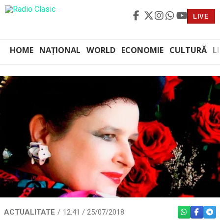
LIVE
HOME
NAȚIONAL
WORLD
ECONOMIE
CULTURĂ
L
ACTUALITATE
12:41 / 25/07/2018
WHATSAPP
FACEBO
TEL