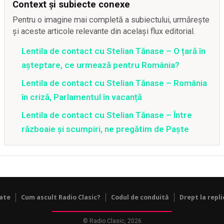
Context și subiecte conexe
Pentru o imagine mai completă a subiectului, urmărește
și aceste articole relevante din același flux editorial.
Lentila de contact cu Stelian Tănase – O țară în
așteptare, ce urmează pentru România?
Lentila de contact cu Stelian Tănase – România
în criză, Parlamentul în vacanță
Lentila de contact cu Stelian Tănase – Între
războaie și scumpiri, ne pregătim de Paște
tate
Cum ascult Radio Clasic?
Codul de conduită
Drept la repli
© Radio Clasic, 2026