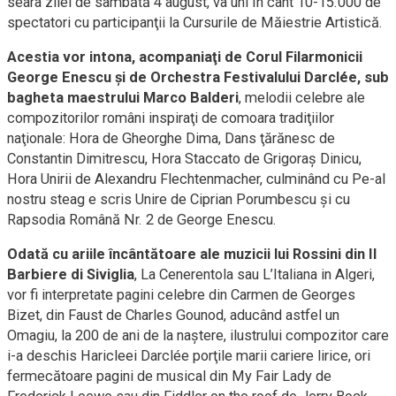
seara zilei de sâmbătă 4 august, va uni în cânt 10-15.000 de
spectatori cu participanţii la Cursurile de Măiestrie Artistică.
Acestia vor intona, acompaniaţi de Corul Filarmonicii
George Enescu şi de Orchestra Festivalului Darclée, sub
bagheta maestrului Marco Balderi
, melodii celebre ale
compozitorilor români inspiraţi de comoara tradiţiilor
naţionale: Hora de Gheorghe Dima, Dans ţărănesc de
Constantin Dimitrescu, Hora Staccato de Grigoraş Dinicu,
Hora Unirii de Alexandru Flechtenmacher, culminând cu Pe-al
nostru steag e scris Unire de Ciprian Porumbescu şi cu
Rapsodia Română Nr. 2 de George Enescu.
Odată cu ariile încântătoare ale muzicii lui Rossini din Il
Barbiere di Siviglia
, La Cenerentola sau L’Italiana in Algeri,
vor fi interpretate pagini celebre din Carmen de Georges
Bizet, din Faust de Charles Gounod, aducând astfel un
Omagiu, la 200 de ani de la naştere, ilustrului compozitor care
i-a deschis Haricleei Darclée porţile marii cariere lirice, ori
fermecătoare pagini de musical din My Fair Lady de