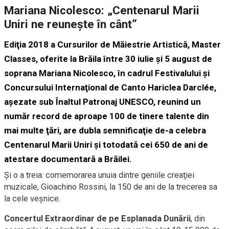
Mariana Nicolesco: „Centenarul Marii
Uniri ne reuneşte în cânt”
Ediţia 2018 a Cursurilor de Măiestrie Artistică, Master
Classes, oferite la Brăila între 30 iulie şi 5 august de
soprana Mariana Nicolesco, în cadrul Festivalului şi
Concursului Internaţional de Canto Hariclea Darclée,
aşezate sub Înaltul Patronaj UNESCO, reunind un
număr record de aproape 100 de tinere talente din
mai multe ţări, are dubla semnificaţie de-a celebra
Centenarul Marii Uniri şi totodată cei 650 de ani de
atestare documentară a Brăilei.
Şi o a treia: comemorarea unuia dintre geniile creaţiei
muzicale, Gioachino Rossini, la 150 de ani de la trecerea sa
la cele veşnice.
Concertul Extraordinar de pe Esplanada Dunării
, din