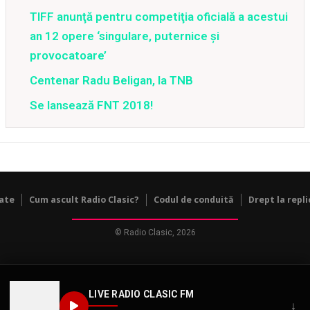
TIFF anunţă pentru competiţia oficială a acestui
an 12 opere ‘singulare, puternice şi
provocatoare’
Centenar Radu Beligan, la TNB
Se lansează FNT 2018!
tate
Cum ascult Radio Clasic?
Codul de conduită
Drept la repli
© Radio Clasic, 2026
LIVE RADIO CLASIC FM
↓