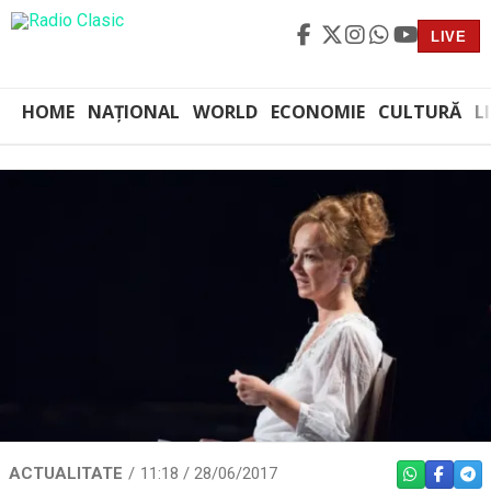
LIVE
HOME
NAȚIONAL
WORLD
ECONOMIE
CULTURĂ
L
ACTUALITATE
11:18 / 28/06/2017
WHATSAPP
FACEBO
TEL