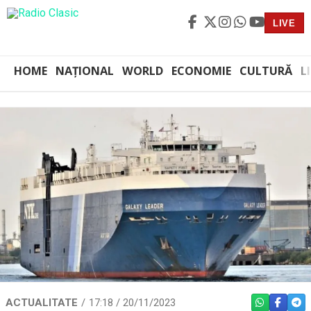
LIVE
HOME
NAȚIONAL
WORLD
ECONOMIE
CULTURĂ
L
ACTUALITATE
17:18 / 20/11/2023
WHATSAPP
FACEBO
TEL