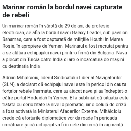
Marinar român la bordul navei capturate
de rebeli
Un marinar român în vârstă de 29 de ani, de profesie
electrician, se află la bordul navei Galaxy Leader, sub pavilion
Bahamas, care a fost capturată de milițiile Houthi în Marea
Roșie, în apropiere de Yemen. Marinarul a fost recrutat pentru
a se alătura echipajului navei printr-o firmă din Bulgaria. Nava
a plecat din Turcia către India si are o incarcatura de maşini
cu destinatia India.
Adrian Mihălcioiu, liderul Sindicatului Liber al Navigatorilor
(SLN), a declarat că echipajul navei este în pericol din cauza
forțelor rebele înarmate, care au atacat nava și au îndreptat-o
către portul Hodeidah în Yemen. El a subliniat că situația este
tratată cu seriozitate la nivel diplomatic, iar o celulă de criză
a fost activată la Ministerul Afacerilor Externe. Mihălcioiu
crede că eforturile diplomatice vor da roade în perioada
următoare și că echipajul va fi în cele din urmă în siguranță.