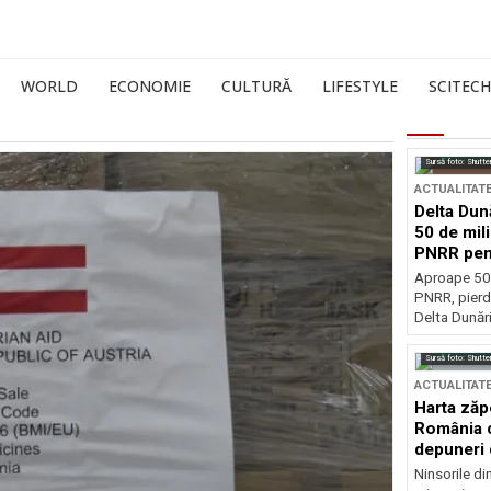
WORLD
ECONOMIE
CULTURĂ
LIFESTYLE
SCITECH
Sursă foto: Shutte
ACTUALITAT
Delta Dun
50 de mil
PNRR pen
esențiale
Aproape 50 
PNRR, pierdu
Delta Dunării
Sursă foto: Shutte
ACTUALITAT
Harta zăp
România c
depuneri 
Ninsorile di