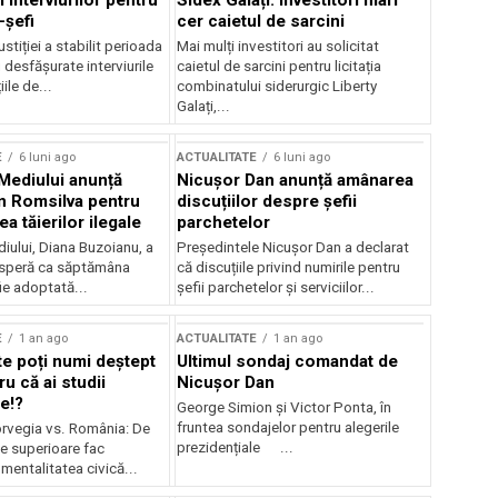
 interviurilor pentru
Sidex Galați: Investitori mari
-șefi
cer caietul de sarcini
stiției a stabilit perioada
Mai mulți investitori au solicitat
i desfășurate interviurile
caietul de sarcini pentru licitația
ile de...
combinatului siderurgic Liberty
Galați,...
E
6 luni ago
ACTUALITATE
6 luni ago
 Mediului anunță
Nicușor Dan anunță amânarea
n Romsilva pentru
discuțiilor despre șefii
 tăierilor ilegale
parchetelor
iului, Diana Buzoianu, a
Președintele Nicușor Dan a declarat
 speră ca săptămâna
că discuțiile privind numirile pentru
fie adoptată...
șefii parchetelor și serviciilor...
E
1 an ago
ACTUALITATE
1 an ago
te poți numi deștept
Ultimul sondaj comandat de
u că ai studii
Nicușor Dan
e!?
George Simion și Victor Ponta, în
fruntea sondajelor pentru alegerile
rvegia vs. România: De
prezidențiale ...
le superioare fac
 mentalitatea civică...