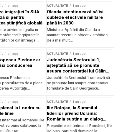
E
1 an ago
ACTUALITATE
1 an ago
a imigrației în SUA
Olanda intenționează să își
ză și pentru
dubleze efectivele militare
a științifică globală
până în 2030
cte privind imigrația în
Ministerul Apărării din Olanda a
e stârnesc îngrijorare în
anunțat recent un obiectiv ambițios
tătorilor din întreaga...
de a mai mult...
E
1 an ago
ACTUALITATE
1 an ago
Popescu Piedone ar
Judecătoria Sectorului 1,
ăsi conducerea
așteptată să se pronunțe
asupra contestației lui Călin
Georgescu privind controlul
pescu Piedone se
Judecătoria Sectorului 1 urmează să
judiciar
 posibilitatea de a pleca
se pronunțe luni asupra contestației
erea Autorității...
formulate de Călin Georgescu...
E
1 an ago
ACTUALITATE
1 an ago
 plecat la Londra cu
Ilie Bolojan, la Summitul
e linie
liderilor privind Ucraina:
România susține un dialog
 interimar al României, Ilie
transatlantic pentru securitate
ost surprins călătorind la
Președintele interimar al României, Ilie
și stabilitate
ic într-un...
Bolojan, participă duminică la