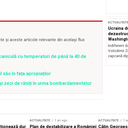
ACTUALITAT
Ucraina d
dezastruo
Washingto
 și aceste articole relevante din același flux
incertitud
Indiferent d
Volodimir Ze
capcană dip
caniculă cu temperaturi de până la 40 de
 său în fața apropiaților
 și zeci de răniți în urma bombardamentelor
ACTUALITATE
1 an ago
ACTUALITATE
1 a
cționează dur
Plan de destabilizare a României:
Călin Georgesc