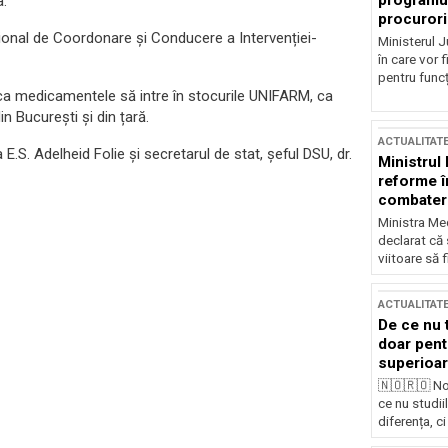
programul
a.
procurori
țional de Coordonare și Conducere a Intervenției-
Ministerul Ju
în care vor f
pentru funcți
 ca medicamentele să intre în stocurile UNIFARM, ca
in București și din țară.
ACTUALITAT
.S. Adelheid Folie și secretarul de stat, șeful DSU, dr.
Ministrul
reforme î
combaterea
Ministra Med
declarat că
viitoare să 
ACTUALITAT
De ce nu 
doar pentr
superioar
🇳🇴🇷🇴 No
ce nu studii
diferența, ci