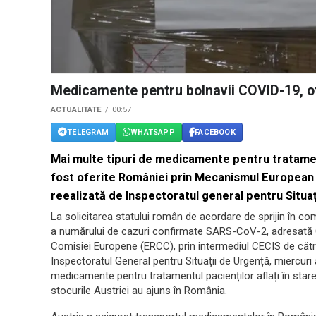
Medicamente pentru bolnavii COVID-19, of
ACTUALITATE
00:57
TELEGRAM
WHATSAPP
FACEBOOK
Mai multe tipuri de medicamente pentru tratament
fost oferite României prin Mecanismul European d
reealizată de Inspectoratul general pentru Situaț
La solicitarea statului român de acordare de sprijin în c
a numărului de cazuri confirmate SARS-CoV-2, adresată C
Comisiei Europene (ERCC), prin intermediul CECIS de cătr
Inspectoratul General pentru Situații de Urgență, miercuri au
medicamente pentru tratamentul pacienților aflați în sta
stocurile Austriei au ajuns în România.