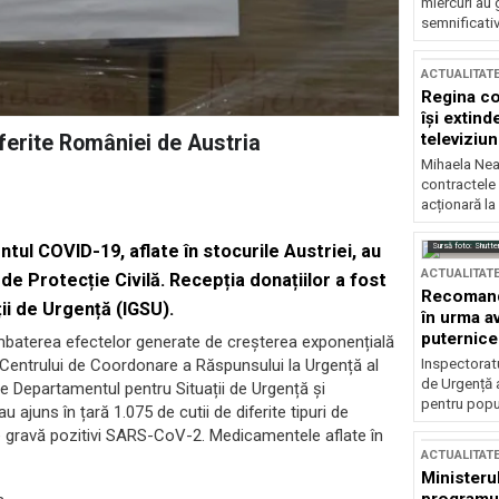
miercuri au 
semnificati
ACTUALITAT
Regina co
își extind
televiziun
erite României de Austria
Mihaela Nea
contractele 
acționară la
Sursă foto: Shutte
ul COVID-19, aflate în stocurile Austriei, au
ACTUALITAT
e Protecție Civilă. Recepția donațiilor a fost
Recomandă
ii de Urgență (IGSU).
în urma av
puternice
ombaterea efectelor generate de creșterea exponențială
Inspectoratu
entrului de Coordonare a Răspunsului la Urgență al
de Urgență 
e Departamentul pentru Situații de Urgență și
pentru popula
 ajuns în țară 1.075 de cutii de diferite tipuri de
re gravă pozitivi SARS-CoV-2. Medicamentele aflate în
ACTUALITAT
Ministerul