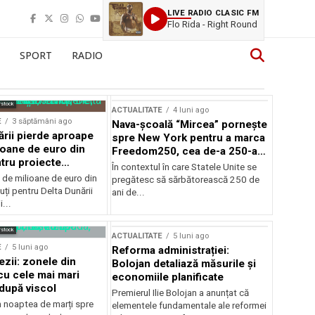
LIVE RADIO CLASIC FM
Flo Rida - Right Round
SPORT
RADIO
rstock
ACTUALITATE
4 luni ago
E
3 săptămâni ago
Nava-școală “Mircea” pornește
ării pierde aproape
spre New York pentru a marca
ioane de euro din
Freedom250, cea de-a 250-a
tru proiecte
aniversare a Statelor Unite
În contextul în care Statele Unite se
de milioane de euro din
pregătesc să sărbătorească 250 de
ți pentru Delta Dunării
ani de...
...
rstock
ACTUALITATE
5 luni ago
E
5 luni ago
Reforma administrației:
ezii: zonele din
Bolojan detaliază măsurile și
u cele mai mari
economiile planificate
după viscol
Premierul Ilie Bolojan a anunțat că
n noaptea de marți spre
elementele fundamentale ale reformei