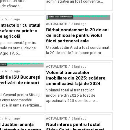
generat un strat
administrației au fost convenite...
v de zăpadă...
Sursă foto: Shutterstock
E
5 luni ago
ACTUALITATE
5 luni ago
ntractelor cu statul
Bărbat condamnat la 20 de ani
e afacerea printr-o
de închisoare pentru violul
e agricolă
fiicei partenerei sale
gu, cunoscută pentru
Un bărbat din Arad a fost condamnat
sale cu statul, devine
la 20 de ani de închisoare pentru...
 Agro TV, o...
rstock
ACTUALITATE
6 luni ago
E
6 luni ago
Volumul tranzacțiilor
rile ISU București
imobiliare din 2025: scădere
ertizării de ninsori
semnificativă față de 2024
Volumul total al tranzacțiilor
l General pentru Situații
imobiliare din 2025 a fost de
a emis recomandări
aproximativ 525 de milioane...
ție, în urma avertizării...
E
6 luni ago
ACTUALITATE
6 luni ago
 Justiției anunță
Noul interes pentru fostul