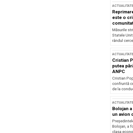
ACTUALITAT
Reprimare
este o cri
comunitate
Măsurile stri
Statele Unit
rândul cerce
ACTUALITAT
Cristian 
putea păr
ANPC
Cristian Po
confruntă cu
de la conduc
ACTUALITAT
Bolojan a
un avion d
Președintele
Bolojan, a f
clasa econom