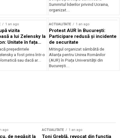
Summitul liderilor privind Ucraina,
organizat...
E
1 an ago
ACTUALITATE
1 an ago
upă vizita
Protest AUR în București:
asă a lui Zelensky la
Participare redusă și incidente
n: Unitate în fața
de securitate
inii
acă președintele
Mitingul organizat sâmbătă de
lensky a fost prins într-o
Alianța pentru Unirea Românilor
lomatică sau dacă ar...
(AUR) în Piața Universității din
București...
n ago
ACTUALITATE
1 an ago
ACTUALITATE
u, de negăsit la
Toni Greblă, revocat din funcția
Ilie Boloj