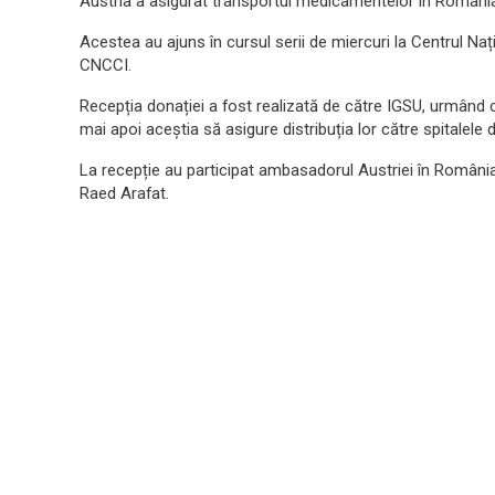
Austria a asigurat transportul medicamentelor în Români
Acestea au ajuns în cursul serii de miercuri la Centrul Na
CNCCI.
Recepția donației a fost realizată de către IGSU, urmând
mai apoi aceștia să asigure distribuția lor către spitalele d
La recepție au participat ambasadorul Austriei în România E
Raed Arafat.