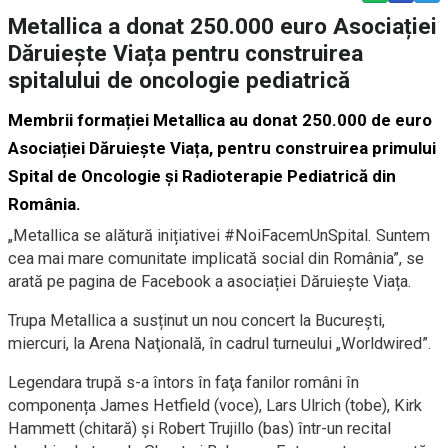
Metallica a donat 250.000 euro Asociației
Dăruiește Viața pentru construirea
spitalului de oncologie pediatrică
Membrii formației Metallica au donat 250.000 de euro
Asociației Dăruiește Viața
, pentru construirea primului
Spital de Oncologie și Radioterapie Pediatrică din
România.
„Metallica se alătură inițiativei #NoiFacemUnSpital. Suntem
cea mai mare comunitate implicată social din România”, se
arată pe pagina de Facebook a asociației Dăruiește Viața.
Trupa Metallica a susținut un nou concert la București,
miercuri, la Arena Naţională, în cadrul turneului „Worldwired”.
Legendara trupă s-a întors în faţa fanilor români în
componența James Hetfield (voce), Lars Ulrich (tobe), Kirk
Hammett (chitară) și Robert Trujillo (bas) într-un recital