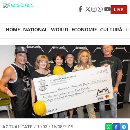
LIVE
HOME
NAȚIONAL
WORLD
ECONOMIE
CULTURĂ
L
ACTUALITATE
10:03 / 15/08/2019
WHATSAPP
FACEBO
TEL