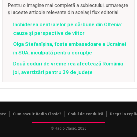
Pentru o imagine mai completă a subiectului, urmărește
și aceste articole relevante din același flux editorial.
Închiderea centralelor pe cărbune din Oltenia:
cauze și perspective de viitor
Olga Stefanîşina, fosta ambasadoare a Ucrainei
în SUA, inculpată pentru corupţie
Două coduri de vreme rea afectează România
joi, avertizări pentru 39 de județe
tate
Cum ascult Radio Clasic?
Codul de conduită
Drept la repli
© Radio Clasic, 2026