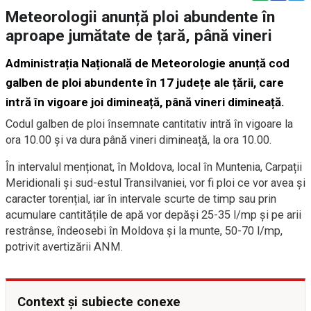
Meteorologii anunță ploi abundente în
aproape jumătate de țară, până vineri
Administrația Națională de Meteorologie anunță cod
galben de ploi abundente în 17 județe ale țării, care
intră în vigoare joi dimineață, până vineri dimineață.
Codul galben de p
loi însemnate cantitativ intră în vigoare la
ora 10.00 și va dura până vineri dimineață, la ora 10.00.
În intervalul menționat, în Moldova, local în Muntenia, Carpații
Meridionali și sud-estul Transilvaniei, vor fi ploi ce vor avea și
caracter torențial, iar în intervale scurte de timp sau prin
acumulare cantitățile de apă vor depăși 25-35 l/mp și pe arii
restrânse, îndeosebi în Moldova și la munte, 50-70 l/mp,
potrivit avertizării ANM.
Context și subiecte conexe