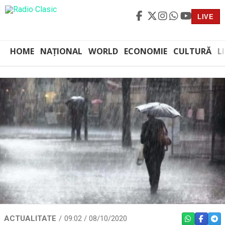
LIVE
HOME
NAȚIONAL
WORLD
ECONOMIE
CULTURĂ
L
ACTUALITATE
09:02 / 08/10/2020
WHATSAPP
FACEBO
TEL