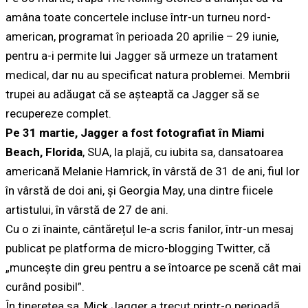
amâna toate concertele incluse într-un turneu nord-
american, programat în perioada 20 aprilie – 29 iunie,
pentru a-i permite lui Jagger să urmeze un tratament
medical, dar nu au specificat natura problemei. Membrii
trupei au adăugat că se așteaptă ca Jagger să se
recupereze complet.
Pe 31 martie, Jagger a fost fotografiat în Miami
Beach, Florida
, SUA, la plajă, cu iubita sa, dansatoarea
americană Melanie Hamrick, în vârstă de 31 de ani, fiul lor
în vârstă de doi ani, și Georgia May, una dintre fiicele
artistului, în vârstă de 27 de ani.
Cu o zi înainte, cântărețul le-a scris fanilor, într-un mesaj
publicat pe platforma de micro-blogging Twitter, că
„muncește din greu pentru a se întoarce pe scenă cât mai
curând posibil”.
În tinerețea sa, Mick Jagger a trecut printr-o perioadă