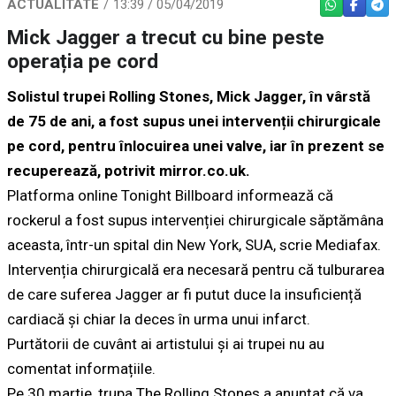
ACTUALITATE
13:39 / 05/04/2019
WHATSAPP
FACEBO
TEL
Mick Jagger a trecut cu bine peste
operația pe cord
Solistul trupei Rolling Stones, Mick Jagger, în vârstă
de 75 de ani, a fost supus unei intervenții chirurgicale
pe cord, pentru înlocuirea unei valve, iar în prezent se
recuperează, potrivit mirror.co.uk.
Platforma online Tonight Billboard informează că
rockerul a fost supus intervenției chirurgicale săptămâna
aceasta, într-un spital din New York, SUA, scrie Mediafax.
Intervenția chirurgicală era necesară pentru că tulburarea
de care suferea Jagger ar fi putut duce la insuficiență
cardiacă și chiar la deces în urma unui infarct.
Purtătorii de cuvânt ai artistului și ai trupei nu au
comentat informațiile.
Pe 30 martie, trupa The Rolling Stones a anunțat că va