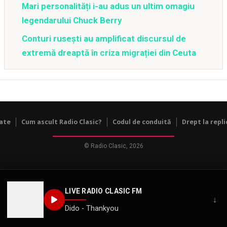
Mari personalități i-au adus un ultim omagiu
legendarului Chuck Berry
Conturi rusești au amplificat discursul de
extremă dreaptă în criza migrației din Ceuta
tate
Cum ascult Radio Clasic?
Codul de conduită
Drept la repli
© Radio Clasic, 2026
LIVE RADIO CLASIC FM
↓
Dido - Thankyou