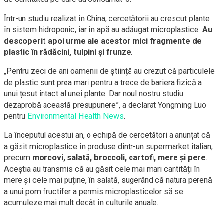
Într-un studiu realizat în China, cercetătorii au crescut plante
în sistem hidroponic, iar în apă au adăugat microplastice.
Au
descoperit apoi urme ale acestor mici fragmente de
plastic în rădăcini, tulpini și frunze
.
„Pentru zeci de ani oamenii de știință au crezut că particulele
de plastic sunt prea mari pentru a trece de bariera fizică a
unui țesut intact al unei plante. Dar noul nostru studiu
dezaprobă această presupunere”, a declarat Yongming Luo
pentru
Environmental Health News
.
La începutul acestui an, o echipă de cercetători a anunțat că
a găsit microplastice în produse dintr-un supermarket italian,
precum
morcovi, salată, broccoli, cartofi, mere și pere
.
Aceștia au transmis că au găsit cele mai mari cantități în
mere și cele mai puține, în salată, sugerând că natura perenă
a unui pom fructifer a permis microplasticelor să se
acumuleze mai mult decât în culturile anuale.