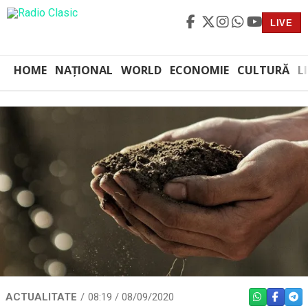
LIVE
HOME
NAȚIONAL
WORLD
ECONOMIE
CULTURĂ
L
ACTUALITATE
08:19 / 08/09/2020
WHATSAPP
FACEBO
TEL