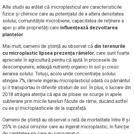
Alte studii au arătat că microplasticul are caracteristicile
fizice și chimice care au potențialul de a altera densitatea
solului, comunitățile microbiene, capacitatea de reținere a
apei și alte proprietăți care
influențează dezvoltarea
plantelor
.
Mai mult, oamenii de știință au observat că
din terenurile
cu microplastic lipsea prezența râmelor
, care sunt foarte
apreciate în agricultură pentru că ajută în procesele de
descompunere, adaugă nutrienți organici în sol și cresc
aerarea solului. Totuși, acolo unde concentrația solului
atingea 7%, râmele ingerau microplasticul odată cu pământul
și îl transportau în diferite straturi de sol. În plus, o lucrare din
2018 atrăgea atenția că apa de ploaie se scurge în apele
subterane prin micile tuneluri făcute de râme, ducând astfel
cu ea și microplasticele de la suprafață.
Oamenii de știință au observat o rată de mortalitate între 8 și
25% în cazul omizilor care au ingerat microplastic, în funcție
de cantitatea pe care au consumat-o.