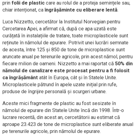
prin
folii de plastic
care au rolul de a proteja semințele sau,
chiar intenționat, ca
îngrășăminte cu eliberare lentă
.
Luca Nizzetto, cercetător la Institutul Norvegian pentru
Cercetarea Apei, a afirmat că, după ce apa uzată este
curățată în instalațiile de tratare, toate microplasticele sunt
reținute în nămolul de epurare. Potrivit unei lucrări semnate
de acesta, între 125 și 850 de tone de microplastice sunt
aruncate anual pe terenurile agricole, prin acest nămol, pentru
fiecare milion de oameni. Nizzetto a mai raportat că
50% din
nămolul de canalizare este procesat pentru a fi folosit
ca îngrășământ
atât în Europa, cât și în Statele Unite.
Microplasticele pătrund în apele uzate inițial prin rufe,
produse de îngrijire personală și scurgeri urbane.
Aceste mici fragmente de plastic au fost sesizate în
nămolul de epurare din Statele Unite încă din 1998. Într-o
lucrare recentă, din acest an, cercetătorii au estimat că
aproape 23.423 de tone de microplastice sunt eliberate anual
pe terenurile agricole, prin nămolul de epurare.