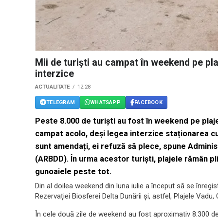
Mii de turiști au campat în weekend pe pla
interzice
ACTUALITATE
12:28
TELEGRAM
WHATSAPP
FACEBOOK
Peste 8.000 de turiști au fost în weekend pe plaje
campat acolo, deși legea interzice staționarea c
sunt amendați, ei refuză să plece, spune Administ
(ARBDD). În urma acestor turiști, plajele rămân 
gunoaiele peste tot.
Din al doilea weekend din luna iulie a început să se înregis
Rezervației Biosferei Delta Dunării și, astfel, Plajele Vadu,
În cele două zile de weekend au fost aproximativ 8.300 de 