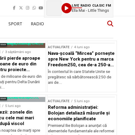
LIVE RADIO CLASIC FM
Ella Mai - Little Things
SPORT
RADIO
rstock
ACTUALITATE
4 luni ago
E
3 săptămâni ago
Nava-școală “Mircea” pornește
ării pierde aproape
spre New York pentru a marca
ioane de euro din
Freedom250, cea de-a 250-a
tru proiecte
aniversare a Statelor Unite
În contextul în care Statele Unite se
de milioane de euro din
pregătesc să sărbătorească 250 de
ți pentru Delta Dunării
ani de...
...
rstock
ACTUALITATE
5 luni ago
E
5 luni ago
Reforma administrației:
ezii: zonele din
Bolojan detaliază măsurile și
u cele mai mari
economiile planificate
după viscol
Premierul Ilie Bolojan a anunțat că
n noaptea de marți spre
elementele fundamentale ale reformei