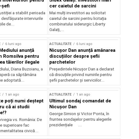
 interviurilor pentru
Sidex Galați: Investitori mari
-șefi
cer caietul de sarcini
stiției a stabilit perioada
Mai mulți investitori au solicitat
i desfășurate interviurile
caietul de sarcini pentru licitația
ile de...
combinatului siderurgic Liberty
Galați,...
E
6 luni ago
ACTUALITATE
6 luni ago
 Mediului anunță
Nicușor Dan anunță amânarea
n Romsilva pentru
discuțiilor despre șefii
 tăierilor ilegale
parchetelor
iului, Diana Buzoianu, a
Președintele Nicușor Dan a declarat
 speră ca săptămâna
că discuțiile privind numirile pentru
fie adoptată...
șefii parchetelor și serviciilor...
E
1 an ago
ACTUALITATE
1 an ago
te poți numi deștept
Ultimul sondaj comandat de
u că ai studii
Nicușor Dan
e!?
George Simion și Victor Ponta, în
fruntea sondajelor pentru alegerile
rvegia vs. România: De
prezidențiale ...
le superioare fac
 mentalitatea civică...