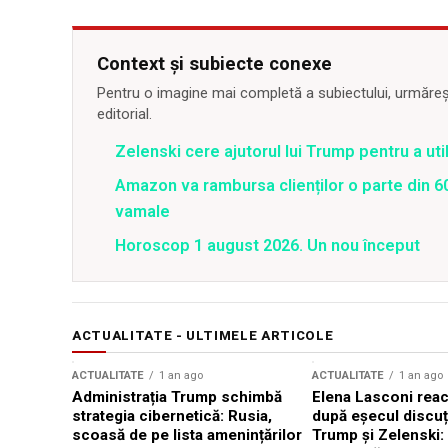
Context și subiecte conexe
Pentru o imagine mai completă a subiectului, urmărește
editorial.
Zelenski cere ajutorul lui Trump pentru a util
Amazon va rambursa clienților o parte din 60
vamale
Horoscop 1 august 2026. Un nou început
ACTUALITATE - ULTIMELE ARTICOLE
ACTUALITATE
1 an ago
ACTUALITATE
1 an ago
Administrația Trump schimbă
Elena Lasconi rea
strategia cibernetică: Rusia,
după eșecul discuți
scoasă de pe lista amenințărilor
Trump și Zelenski: