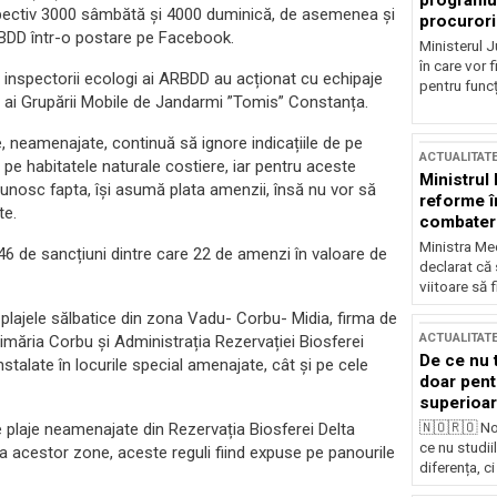
programul
espectiv 3000 sâmbătă și 4000 duminică, de asemenea și
procurori
RBDD într-o postare pe Facebook.
Ministerul Ju
în care vor f
, inspectorii ecologi ai ARBDD au acționat cu echipaje
pentru funcți
și ai Grupării Mobile de Jandarmi ”Tomis” Constanța.
ce, neamenajate, continuă să ignore indicațiile de pe
ACTUALITAT
pe habitatele naturale costiere, iar pentru aceste
Ministrul
ecunosc fapta, își asumă plata amenzii, însă nu vor să
reforme î
te.
combaterea
Ministra Med
 46 de sancțiuni dintre care 22 de amenzi în valoare de
declarat că
viitoare să 
 plajele sălbatice din zona Vadu- Corbu- Midia, firma de
ACTUALITAT
rimăria Corbu și Administrația Rezervației Biosferei
De ce nu 
nstalate în locurile special amenajate, cât și pe cele
doar pentr
superioar
🇳🇴🇷🇴 No
e plaje neamenajate din Rezervația Biosferei Delta
ce nu studii
area acestor zone, aceste reguli fiind expuse pe panourile
diferența, ci