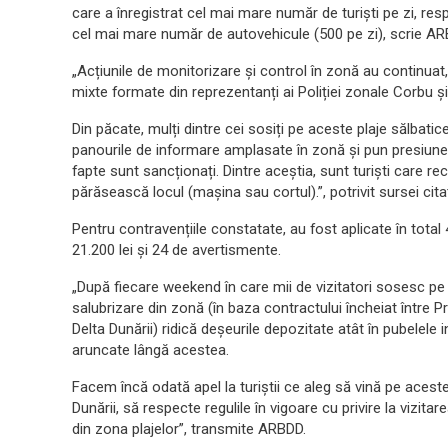
care a înregistrat cel mai mare număr de turiști pe zi, r
cel mai mare număr de autovehicule (500 pe zi), scrie A
„Acțiunile de monitorizare și control în zonă au continuat
mixte formate din reprezentanți ai Poliției zonale Corbu 
Din păcate, mulți dintre cei sosiți pe aceste plaje sălbati
panourile de informare amplasate în zonă și pun presiune 
fapte sunt sancționați. Dintre aceștia, sunt turiști care r
părăsească locul (mașina sau cortul).”, potrivit sursei cita
Pentru contravențiile constatate, au fost aplicate în total
21.200 lei și 24 de avertismente.
„După fiecare weekend în care mii de vizitatori sosesc pe
salubrizare din zonă (în baza contractului încheiat între P
Delta Dunării) ridică deșeurile depozitate atât în pubelele i
aruncate lângă acestea.
Facem încă odată apel la turiștii ce aleg să vină pe acest
Dunării, să respecte regulile în vigoare cu privire la vizit
din zona plajelor”, transmite ARBDD.