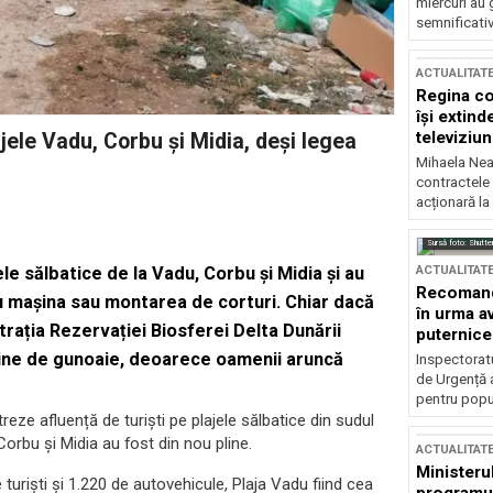
miercuri au 
semnificati
ACTUALITAT
Regina co
își extind
televiziun
jele Vadu, Corbu și Midia, deși legea
Mihaela Nea
contractele 
acționară la
Sursă foto: Shutte
ACTUALITAT
le sălbatice de la Vadu, Corbu și Midia și au
Recomandă
u mașina sau montarea de corturi. Chiar dacă
în urma av
rația Rezervației Biosferei Delta Dunării
puternice
pline de gunoaie, deoarece oamenii aruncă
Inspectoratu
de Urgență 
pentru popula
treze afluență de turiști pe plajele sălbatice din sudul
 Corbu și Midia au fost din nou pline.
ACTUALITAT
Ministerul
turiști și 1.220 de autovehicule, Plaja Vadu fiind cea