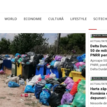
WORLD
ECONOMIE
CULTURĂ
LIFESTYLE
SCITECH
Sursă foto: Shutte
ACTUALITAT
Delta Dun
50 de mil
PNRR pen
esențiale
Aproape 50 
PNRR, pierdu
Delta Dunării
Sursă foto: Shutte
ACTUALITAT
Harta zăp
România c
depuneri 
Ninsorile di