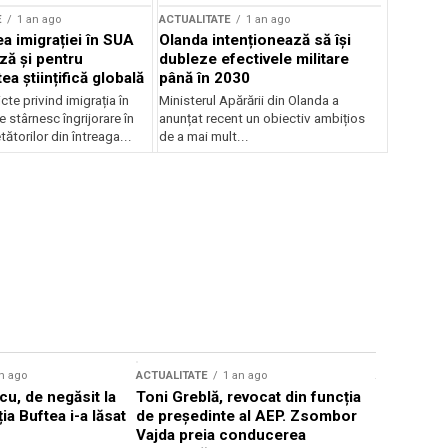
E
1 an ago
ACTUALITATE
1 an ago
a imigrației în SUA
Olanda intenționează să își
ză și pentru
dubleze efectivele militare
a științifică globală
până în 2030
cte privind imigrația în
Ministerul Apărării din Olanda a
e stârnesc îngrijorare în
anunțat recent un obiectiv ambițios
tătorilor din întreaga...
de a mai mult...
n ago
ACTUALITATE
1 an ago
ACTUALITATE
u, de negăsit la
Toni Greblă, revocat din funcția
Ilie Boloj
ția Buftea i-a lăsat
de președinte al AEP. Zsombor
alegerilor
Vajda preia conducerea
constituți