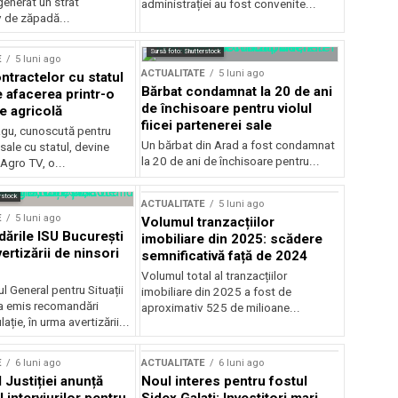
generat un strat
administrației au fost convenite...
v de zăpadă...
Sursă foto: Shutterstock
E
5 luni ago
ACTUALITATE
5 luni ago
ntractelor cu statul
Bărbat condamnat la 20 de ani
e afacerea printr-o
de închisoare pentru violul
e agricolă
fiicei partenerei sale
gu, cunoscută pentru
Un bărbat din Arad a fost condamnat
sale cu statul, devine
la 20 de ani de închisoare pentru...
 Agro TV, o...
rstock
ACTUALITATE
5 luni ago
E
5 luni ago
Volumul tranzacțiilor
rile ISU București
imobiliare din 2025: scădere
ertizării de ninsori
semnificativă față de 2024
Volumul total al tranzacțiilor
l General pentru Situații
imobiliare din 2025 a fost de
a emis recomandări
aproximativ 525 de milioane...
ție, în urma avertizării...
E
6 luni ago
ACTUALITATE
6 luni ago
 Justiției anunță
Noul interes pentru fostul