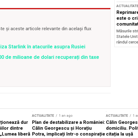
ACTUALITAT
Reprimare
este o cri
comunitate
 și aceste articole relevante din același flux
Măsurile stri
Statele Unit
rândul cerce
iza Starlink în atacurile asupra Rusiei
0 de milioane de dolari recuperați din taxe
ACTUALITATE
1 an ago
ACTUALITATE
1 a
cționează dur
Plan de destabilizare a României:
Călin Georgesc
ilor dintre
Călin Georgescu și Horațiu
domiciliu. Poli
 „Lumea liberă
Potra, implicați într-o conspirație
citația la ușă