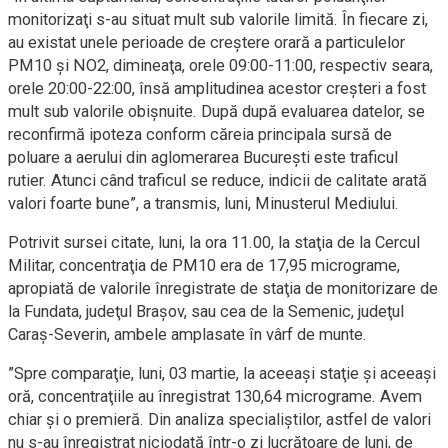
monitorizaţi s-au situat mult sub valorile limită. În fiecare zi,
au existat unele perioade de creştere orară a particulelor
PM10 şi NO2, dimineaţa, orele 09:00-11:00, respectiv seara,
orele 20:00-22:00, însă amplitudinea acestor creşteri a fost
mult sub valorile obişnuite. După după evaluarea datelor, se
reconfirmă ipoteza conform căreia principala sursă de
poluare a aerului din aglomerarea Bucureşti este traficul
rutier. Atunci când traficul se reduce, indicii de calitate arată
valori foarte bune”, a transmis, luni, Minusterul Mediului.
Potrivit sursei citate, luni, la ora 11.00, la staţia de la Cercul
Militar, concentraţia de PM10 era de 17,95 micrograme,
apropiată de valorile înregistrate de staţia de monitorizare de
la Fundata, judeţul Braşov, sau cea de la Semenic, judeţul
Caraş-Severin, ambele amplasate în vârf de munte.
”Spre comparaţie, luni, 03 martie, la aceeaşi staţie şi aceeaşi
oră, concentraţiile au înregistrat 130,64 micrograme. Avem
chiar şi o premieră. Din analiza specialiştilor, astfel de valori
nu s-au înregistrat niciodată într-o zi lucrătoare de luni, de