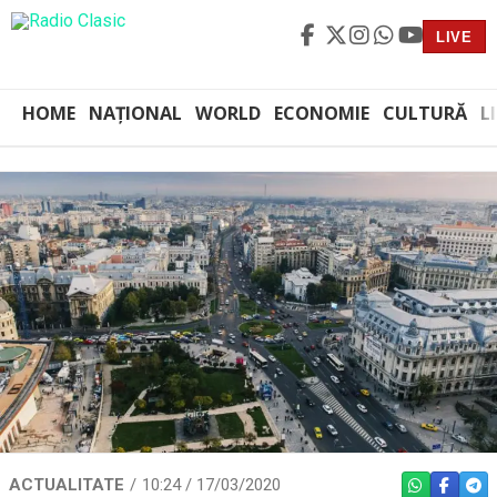
LIVE
HOME
NAȚIONAL
WORLD
ECONOMIE
CULTURĂ
L
ACTUALITATE
10:24 / 17/03/2020
WHATSAPP
FACEBO
TEL