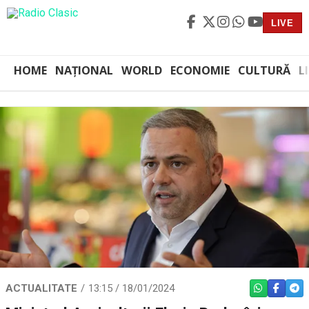
LIVE
HOME
NAȚIONAL
WORLD
ECONOMIE
CULTURĂ
L
ACTUALITATE
13:15 / 18/01/2024
WHATSAPP
FACEBO
TEL