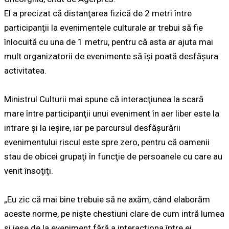
El a precizat că distanţarea fizică de 2 metri între
participanţii la evenimentele culturale ar trebui să fie
înlocuită cu una de 1 metru, pentru că asta ar ajuta mai
mult organizatorii de evenimente să îşi poată desfăşura
activitatea.
Ministrul Culturii mai spune că interacţiunea la scară
mare între participanţii unui eveniment în aer liber este la
intrare şi la ieşire, iar pe parcursul desfăşurării
evenimentului riscul este spre zero, pentru că oamenii
stau de obicei grupaţi în funcţie de persoanele cu care au
venit însoţiţi.
„Eu zic că mai bine trebuie să ne axăm, când elaborăm
aceste norme, pe nişte chestiuni clare de cum intră lumea
şi iese de la eveniment fără a interacţiona între ei.