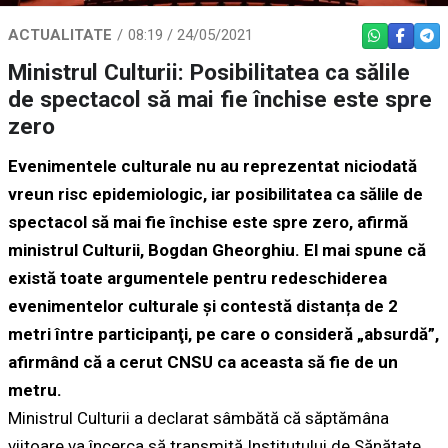
ACTUALITATE
08:19 / 24/05/2021
WHATSAPP
FACEBO
TEL
Ministrul Culturii: Posibilitatea ca sălile
de spectacol să mai fie închise este spre
zero
Evenimentele culturale nu au reprezentat niciodată
vreun risc epidemiologic, iar posibilitatea ca sălile de
spectacol să mai fie închise este spre zero, afirmă
ministrul Culturii, Bogdan Gheorghiu. El mai spune că
există toate argumentele pentru redeschiderea
evenimentelor culturale şi contestă distanța de 2
metri între participanţi, pe care o consideră „absurdă”,
afirmând că a cerut CNSU ca aceasta să fie de un
metru.
Ministrul Culturii a declarat sâmbătă că săptămâna
viitoare va încerca să transmită Institutului de Sănătate