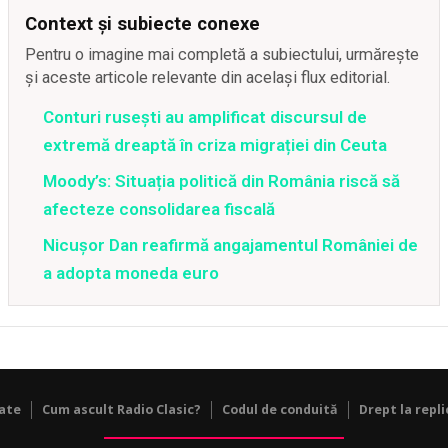
Context și subiecte conexe
Pentru o imagine mai completă a subiectului, urmărește
și aceste articole relevante din același flux editorial.
Conturi rusești au amplificat discursul de
extremă dreaptă în criza migrației din Ceuta
Moody’s: Situația politică din România riscă să
afecteze consolidarea fiscală
Nicușor Dan reafirmă angajamentul României de
a adopta moneda euro
tate
Cum ascult Radio Clasic?
Codul de conduită
Drept la repli