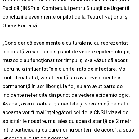
Publică (INSP) și Comitetului pentru Situații de Urgență
concluziile evenimentelor pilot de la Teatrul Național și
Opera Română.
„Consider că evenimentele culturale nu au reprezentat
niciodată vreun risc din punct de vedere epidemiologic,
muzeele au funcţionat tot timpul şi s-a văzut că acest
lucru nu a influenţat în niciun fel rata de infectare. Mai
mult decât atât, vara trecută am avut evenimente în
permanenţă în aer liber şi, la fel, nu am avut parte de
incidente nefericite din punct de vedere epidemiologic.
Aşadar, avem toate argumentele şi sperăm că de data
aceasta vor fi mai înţelegători cei de la CNSU vizavi de
solicitările noastre, mai ales cu acea distanţă de 2 metri
între participanţi cu care noi nu suntem de acord”, a spus
Gheorghiu, citat de Agerpres.