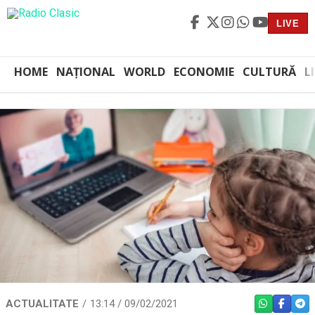
LIVE
HOME
NAȚIONAL
WORLD
ECONOMIE
CULTURĂ
L
ACTUALITATE
13:14 / 09/02/2021
WHATSAPP
FACEBO
TEL