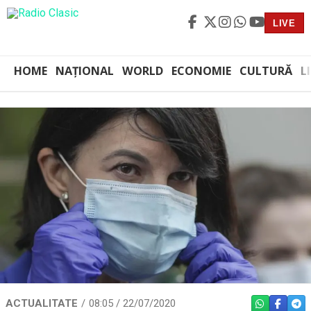
LIVE
HOME
NAȚIONAL
WORLD
ECONOMIE
CULTURĂ
L
ACTUALITATE
08:05 / 22/07/2020
WHATSAPP
FACEBO
TEL