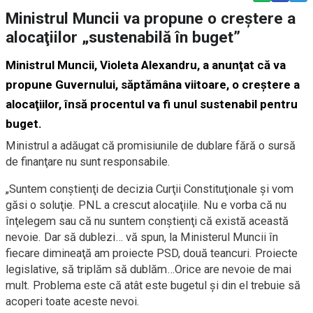
Ministrul Muncii va propune o creştere a
alocaţiilor „sustenabilă în buget”
Ministrul Muncii, Violeta Alexandru, a anunţat că va
propune Guvernului, săptămâna viitoare, o creştere a
alocaţiilor, însă procentul va fi unul sustenabil pentru
buget.
M
inistrul a
adăugat
că promisiunile de dublare fără o sursă
de finanţare nu sunt responsabile.
„
Suntem conştienţi de decizia Curţii Constituţionale şi vom
găsi o soluţie. PNL a crescut alocaţiile. Nu e vorba că nu
înţelegem sau că nu suntem conştienţi că există această
nevoie. Dar să dublezi… vă spun, la Ministerul Muncii în
fiecare dimineaţă am proiecte PSD, două teancuri. Proiecte
legislative, să triplăm să dublăm…Orice are nevoie de mai
mult. Problema este că atât este bugetul şi din el trebuie să
acoperi toate aceste nevoi.