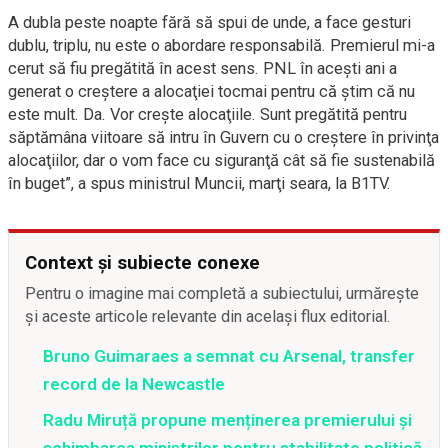
A dubla peste noapte fără să spui de unde, a face gesturi
dublu, triplu, nu este o abordare responsabilă. Premierul mi-a
cerut să fiu pregătită în acest sens. PNL în aceşti ani a
generat o creştere a alocaţiei tocmai pentru că ştim că nu
este mult. Da. Vor creşte alocaţiile. Sunt pregătită pentru
săptămâna viitoare să intru în Guvern cu o creştere în privinţa
alocaţiilor, dar o vom face cu siguranţă cât să fie sustenabilă
în buget
”
, a
spus
ministrul Muncii, marţi seara, la B1TV.
Context și subiecte conexe
Pentru o imagine mai completă a subiectului, urmărește
și aceste articole relevante din același flux editorial.
Bruno Guimaraes a semnat cu Arsenal, transfer
record de la Newcastle
Radu Miruță propune menținerea premierului și
schimbarea miniștrilor pentru stabilitate politică