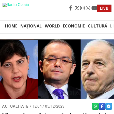
LIVE
HOME
NAȚIONAL
WORLD
ECONOMIE
CULTURĂ
L
ACTUALITATE
12:04 / 05/12/2023
WHATSAPP
FACEBO
TEL