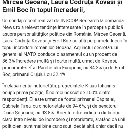
Mircea Geoană, Laura Codruța Kovesi și
Emil Boc în topul încrederii,
Un sondaj recent realizat de INSCOP Research la comanda
News.ro a relevat tendințe interesante în percepția publică
asupra personalităților politice din România. Mircea Geoană,
Laura Codruța Kovesi și Emil Boc se află pe primele locuri în
topul încrederii românilor. Geoană, Adjunctul secretarului
general al NATO, conduce clasamentul cu un procent de
36.3% încredere multă și foarte multă, urmat de Kovesi,
procurorul-șef al Parchetului European, cu 34.3% și de Emil
Boc, primarul Clujului, cu 32.4%.
În clasamentul notorietății, președintele Klaus Iohannis
ocupă prima poziție, fiind recunoscut de 100% dintre
respondenți. El este urmat de fostul primar al Capitalei,
Gabriela Firea, cu o notorietate de 94.6%, și de senatorul
Diana Șoșoacă, cu 93.8%. Aceste cifre indică o distincție
clară între nivelul de încredere și notorietate, arătând că unii
politicieni sunt mai bine cunoscuți decât alții, chiar dacă nu