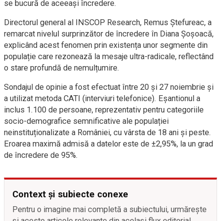
se bucură de aceeași încredere.
Directorul general al INSCOP Research, Remus Ștefureac, a
remarcat nivelul surprinzător de încredere în Diana Șoșoacă,
explicând acest fenomen prin existența unor segmente din
populație care rezonează la mesaje ultra-radicale, reflectând
o stare profundă de nemulțumire.
Sondajul de opinie a fost efectuat între 20 și 27 noiembrie și
a utilizat metoda CATI (interviuri telefonice). Eșantionul a
inclus 1.100 de persoane, reprezentativ pentru categoriile
socio-demografice semnificative ale populației
neinstituționalizate a României, cu vârsta de 18 ani și peste.
Eroarea maximă admisă a datelor este de ±2,95%, la un grad
de încredere de 95%.
Context și subiecte conexe
Pentru o imagine mai completă a subiectului, urmărește
și aceste articole relevante din același flux editorial.