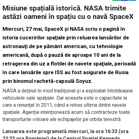
Misiune spațială istorică. NASA trimite
astăzi oameni în spațiu cu o navă SpaceX
Miercuri, 27 mai, SpaceX şi NASA scriu o pagină în
istoria cuceririlor spaţiale prin reluarea lansărilor de
astronauţi de pe pământ american, cu tehnologie
americană, după o pauză de aproape 10 ani de la
retragerea din uz a flotilei de navete spaţiale, perioadă
în care lansările spre ISS au fost asigurate de Rusia
prin binomul rachetă-capsulă Soyuz.
NASA a deținut în mod tradițional și a exploatat întotdeauna
vehiculele sale spațiale. Dar aceasta este o capacitate la
care a renunțat în 2011, când a retras ultima dintre navele
spațiale. Agenția intenționează acum să contracteze toate
transporturile viitoare ale echipajelor pe orbita terestră.
Lansarea este programată miercuri, la ora 16:33 (ora
23:33 ora României) de la Centrul Spaţial Kennedy.