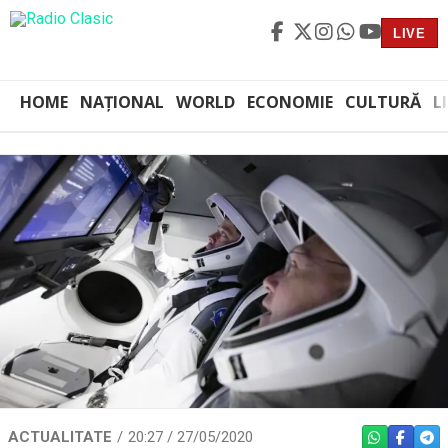
LIVE
HOME
NAȚIONAL
WORLD
ECONOMIE
CULTURĂ
L
ACTUALITATE
20:27 / 27/05/2020
WHATSAPP
FACEBO
TEL