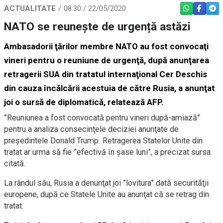
ACTUALITATE
08:30 / 22/05/2020
WHATSAPP
FACEBO
TEL
NATO se reunește de urgență astăzi
Ambasadorii ţărilor membre NATO au fost convocaţi
vineri pentru o reuniune de urgenţă, după anunţarea
retragerii SUA din tratatul internaţional Cer Deschis
din cauza încălcării acestuia de către Rusia, a anunţat
joi o sursă de diplomatică, relatează AFP.
”Reuniunea a fost convocată pentru vineri după-amiază”
pentru a analiza consecinţele deciziei anunţate de
preşedintele Donald Trump. Retragerea Statelor Unite din
tratat ar urma să fie ”efectivă în şase luni”, a precizat sursa
citată.
La rândul său, Rusia a denunţat joi ”lovitura” dată securităţii
europene, după ce Statele Unite au anunţat că se retrag din
tratat.