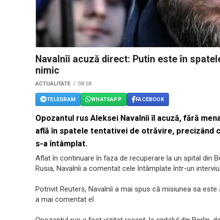
Navalnîi acuză direct: Putin este în spatel
nimic
ACTUALITATE
08:58
TELEGRAM
WHATSAPP
FACEBOOK
Opozantul rus Aleksei Navalnîi îl acuză, fără me
află în spatele tentativei de otrăvire, precizând 
s-a întâmplat.
Aflat în continuare în faza de recuperare la un spital din B
Rusia, Navalnîi a comentat cele întâmplate într-un intervi
Potrivit Reuters, Navalnîi a mai spus că misiunea sa este
a mai comentat el.