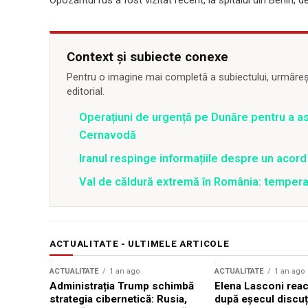
Opozantul rus a fost vizitat recent, la spitalul din Berlin
Context și subiecte conexe
Pentru o imagine mai completă a subiectului, urmărește
editorial.
Operațiuni de urgență pe Dunăre pentru a asi
Cernavodă
Iranul respinge informațiile despre un aco
Val de căldură extremă în România: temperat
ACTUALITATE - ULTIMELE ARTICOLE
ACTUALITATE
1 an ago
ACTUALITATE
1 an ago
Administrația Trump schimbă
Elena Lasconi rea
strategia cibernetică: Rusia,
după eșecul discuți