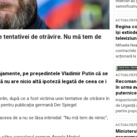
miercuri au 
semnificati
ACTUALITAT
Regina co
își extind
e tentativei de otrăvire. Nu mă tem de
televiziun
Mihaela Nea
contractele 
acționară la
Sursă foto: Shutte
najamente, pe președintele Vladimir Putin că se
ACTUALITAT
Recomandă
că nu are nicio altă ipoteză legată de ceea ce i
în urma av
puternice
erlin, după ce a fost victima unei tentative de otrăvire în
Inspectoratu
u pentru publicația germană Der Spiegel.
de Urgență 
pentru popula
 aceea de a nu se lăsa intimidat. ”Nu mă tem de nimic”,
ACTUALITAT
Ministerul