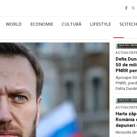
WORLD
ECONOMIE
CULTURĂ
LIFESTYLE
SCITECH
Sursă foto: Shutte
ACTUALITAT
Delta Dun
50 de mil
PNRR pen
esențiale
Aproape 50 
PNRR, pierdu
Delta Dunării
Sursă foto: Shutte
ACTUALITAT
Harta zăp
România c
depuneri 
Ninsorile di