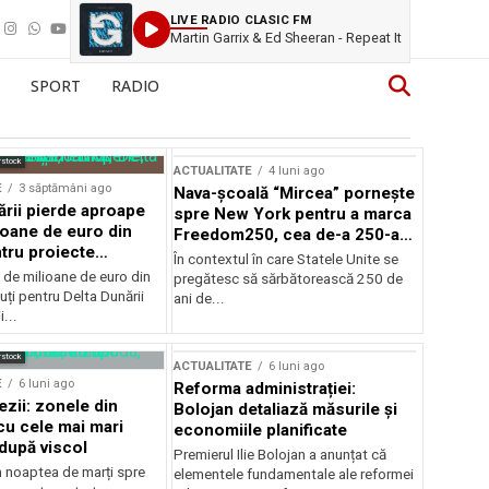
LIVE RADIO CLASIC FM
Martin Garrix & Ed Sheeran - Repeat It
SPORT
RADIO
rstock
ACTUALITATE
4 luni ago
E
3 săptămâni ago
Nava-școală “Mircea” pornește
ării pierde aproape
spre New York pentru a marca
ioane de euro din
Freedom250, cea de-a 250-a
tru proiecte
aniversare a Statelor Unite
În contextul în care Statele Unite se
de milioane de euro din
pregătesc să sărbătorească 250 de
ți pentru Delta Dunării
ani de...
...
rstock
ACTUALITATE
6 luni ago
E
6 luni ago
Reforma administrației:
ezii: zonele din
Bolojan detaliază măsurile și
u cele mai mari
economiile planificate
după viscol
Premierul Ilie Bolojan a anunțat că
n noaptea de marți spre
elementele fundamentale ale reformei