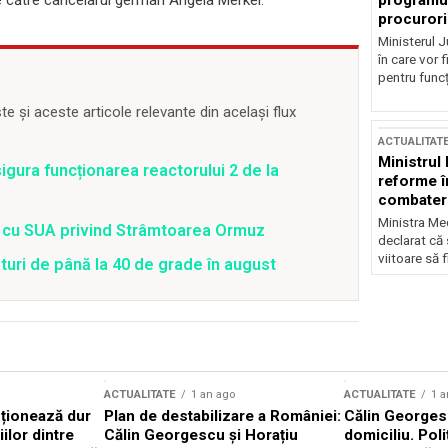
programul
, de către cancelarul german Angela Merkel.
procurori
Ministerul Ju
în care vor f
pentru funcți
 și aceste articole relevante din același flux
ACTUALITAT
Ministrul
gura funcționarea reactorului 2 de la
reforme î
combaterea
Ministra Med
rd cu SUA privind Strâmtoarea Ormuz
declarat că
viitoare să 
uri de până la 40 de grade în august
ACTUALITATE
1 an ago
ACTUALITATE
1 a
cționează dur
Plan de destabilizare a României:
Călin Georgesc
ilor dintre
Călin Georgescu și Horațiu
domiciliu. Poli