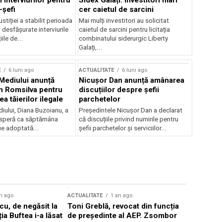
 interviurilor pentru
Sidex Galați: Investitori mari
-șefi
cer caietul de sarcini
stiției a stabilit perioada
Mai mulți investitori au solicitat
i desfășurate interviurile
caietul de sarcini pentru licitația
ile de...
combinatului siderurgic Liberty
Galați,...
E
6 luni ago
ACTUALITATE
6 luni ago
 Mediului anunță
Nicușor Dan anunță amânarea
n Romsilva pentru
discuțiilor despre șefii
 tăierilor ilegale
parchetelor
iului, Diana Buzoianu, a
Președintele Nicușor Dan a declarat
 speră ca săptămâna
că discuțiile privind numirile pentru
fie adoptată...
șefii parchetelor și serviciilor...
n ago
ACTUALITATE
1 an ago
ACTUALITATE
u, de negăsit la
Toni Greblă, revocat din funcția
Ilie Boloj
ția Buftea i-a lăsat
de președinte al AEP. Zsombor
alegerilor