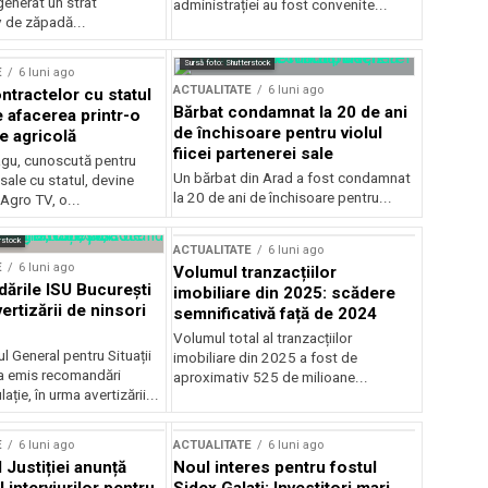
generat un strat
administrației au fost convenite...
v de zăpadă...
Sursă foto: Shutterstock
E
6 luni ago
ACTUALITATE
6 luni ago
ntractelor cu statul
Bărbat condamnat la 20 de ani
e afacerea printr-o
de închisoare pentru violul
e agricolă
fiicei partenerei sale
gu, cunoscută pentru
Un bărbat din Arad a fost condamnat
sale cu statul, devine
la 20 de ani de închisoare pentru...
 Agro TV, o...
rstock
ACTUALITATE
6 luni ago
E
6 luni ago
Volumul tranzacțiilor
rile ISU București
imobiliare din 2025: scădere
ertizării de ninsori
semnificativă față de 2024
Volumul total al tranzacțiilor
l General pentru Situații
imobiliare din 2025 a fost de
a emis recomandări
aproximativ 525 de milioane...
ție, în urma avertizării...
E
6 luni ago
ACTUALITATE
6 luni ago
 Justiției anunță
Noul interes pentru fostul