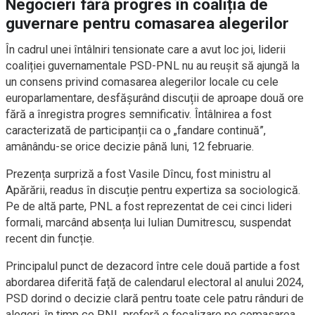
Negocieri fără progres în coaliția de
guvernare pentru comasarea alegerilor
În cadrul unei întâlniri tensionate care a avut loc joi, liderii
coaliției guvernamentale PSD-PNL nu au reușit să ajungă la
un consens privind comasarea alegerilor locale cu cele
europarlamentare, desfășurând discuții de aproape două ore
fără a înregistra progres semnificativ. Întâlnirea a fost
caracterizată de participanții ca o „fandare continuă”,
amânându-se orice decizie până luni, 12 februarie.
Prezența surpriză a fost Vasile Dîncu, fost ministru al
Apărării, readus în discuție pentru expertiza sa sociologică.
Pe de altă parte, PNL a fost reprezentat de cei cinci lideri
formali, marcând absența lui Iulian Dumitrescu, suspendat
recent din funcție.
Principalul punct de dezacord între cele două partide a fost
abordarea diferită față de calendarul electoral al anului 2024,
PSD dorind o decizie clară pentru toate cele patru rânduri de
alegeri, în timp ce PNL preferă o focalizare pe comasarea