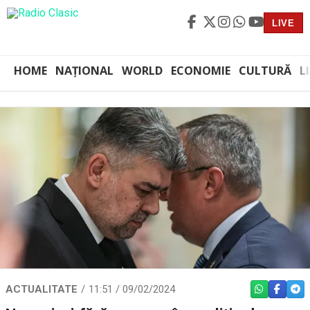
LIVE
HOME
NAȚIONAL
WORLD
ECONOMIE
CULTURĂ
L
ACTUALITATE
11:51 / 09/02/2024
WHATSAPP
FACEBO
TEL