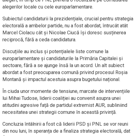
alegerilor locale cu cele europarlamentare.
Subiectul candidaturii la prezidențiale, crucial pentru strategia
electorală a ambelor partide, nu a fost abordat, întrucât atât
Marcel Ciolacu cât și Nicolae Ciucă își doresc susținerea
reciprocă, fără a ceda candidatura.
Discuțiile au inclus și potențialele liste comune la
europarlamentare și candidaturile la Primăria Capitalei și
sectoare, fără a se ajunge însă la un acord. Un alt subiect
abordat a fost preocuparea comună privind procesul Roșia
Montană și impactul acestuia asupra bugetului național.
În ciuda unor momente de tensiune, marcate de intervențiile
lui Mihai Tudose, liderii coaliției au convenit asupra unei
atitudini agresive față de partidul extremist AUR, subliniind
necesitatea unei strategii comune în această privință.
Concluzia întâlnirii a fost că liderii PSD și PNL se vor reuni
din nou luni, în speranța de a finaliza strategia electorală, dat