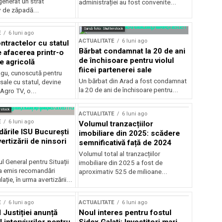
generat un strat
administrației au fost convenite...
v de zăpadă...
Sursă foto: Shutterstock
E
6 luni ago
ACTUALITATE
6 luni ago
ntractelor cu statul
Bărbat condamnat la 20 de ani
e afacerea printr-o
de închisoare pentru violul
e agricolă
fiicei partenerei sale
gu, cunoscută pentru
Un bărbat din Arad a fost condamnat
sale cu statul, devine
la 20 de ani de închisoare pentru...
 Agro TV, o...
rstock
ACTUALITATE
6 luni ago
E
6 luni ago
Volumul tranzacțiilor
rile ISU București
imobiliare din 2025: scădere
ertizării de ninsori
semnificativă față de 2024
Volumul total al tranzacțiilor
l General pentru Situații
imobiliare din 2025 a fost de
a emis recomandări
aproximativ 525 de milioane...
ție, în urma avertizării...
E
6 luni ago
ACTUALITATE
6 luni ago
 Justiției anunță
Noul interes pentru fostul