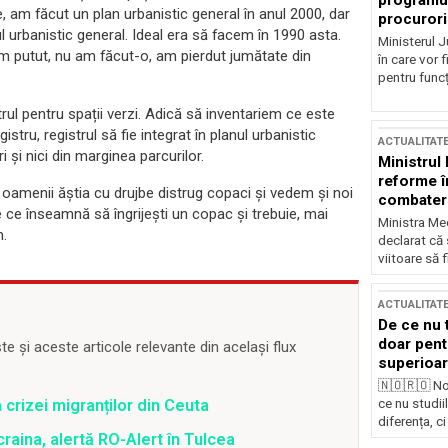
programul
 am făcut un plan urbanistic general în anul 2000, dar
procurori
l urbanistic general. Ideal era să facem în 1990 asta.
Ministerul Ju
am putut, nu am făcut-o, am pierdut jumătate din
în care vor f
pentru funcți
rul pentru spații verzi. Adică să inventariem ce este
istru, registrul să fie integrat în planul urbanistic
ACTUALITAT
i și nici din marginea parcurilor.
Ministrul
reforme î
ă oamenii ăștia cu drujbe distrug copaci și vedem și noi
combaterea
e ce înseamnă să îngrijești un copac și trebuie, mai
Ministra Med
n.
declarat că
viitoare să 
ACTUALITAT
De ce nu 
doar pentr
 și aceste articole relevante din același flux
superioar
🇳🇴🇷🇴 No
ce nu studii
 crizei migranților din Ceuta
diferența, ci
raina, alertă RO-Alert în Tulcea