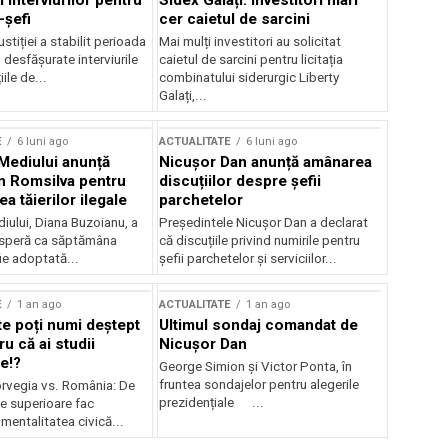
 interviurilor pentru
Sidex Galați: Investitori mari
-șefi
cer caietul de sarcini
stiției a stabilit perioada
Mai mulți investitori au solicitat
i desfășurate interviurile
caietul de sarcini pentru licitația
ile de...
combinatului siderurgic Liberty
Galați,...
E
6 luni ago
ACTUALITATE
6 luni ago
 Mediului anunță
Nicușor Dan anunță amânarea
n Romsilva pentru
discuțiilor despre șefii
 tăierilor ilegale
parchetelor
iului, Diana Buzoianu, a
Președintele Nicușor Dan a declarat
 speră ca săptămâna
că discuțiile privind numirile pentru
fie adoptată...
șefii parchetelor și serviciilor...
E
1 an ago
ACTUALITATE
1 an ago
te poți numi deștept
Ultimul sondaj comandat de
u că ai studii
Nicușor Dan
e!?
George Simion și Victor Ponta, în
fruntea sondajelor pentru alegerile
rvegia vs. România: De
prezidențiale ...
le superioare fac
 mentalitatea civică...