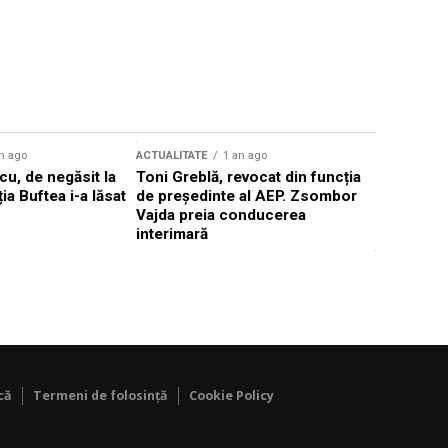
n ago
ACTUALITATE
1 an ago
ACTUALITATE
u, de negăsit la
Toni Greblă, revocat din funcția
Ilie Boloj
ția Buftea i-a lăsat
de președinte al AEP. Zsombor
alegerilor
Vajda preia conducerea
constituți
interimară
concentră
viitoarelo
că
Termeni de folosință
Cookie Policy