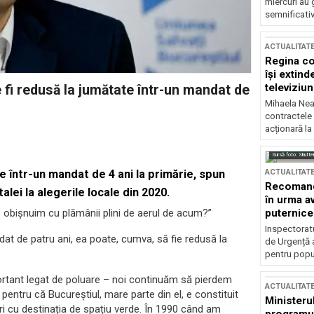
miercuri au 
semnificati
ACTUALITAT
Regina co
își extind
televiziun
 fi redusă la jumătate într-un mandat de
Mihaela Nea
contractele 
acționară la
Sursă foto: Shutte
ACTUALITAT
e într-un mandat de 4 ani la primărie, spun
Recomandă
alei la alegerile locale din 2020
.
în urma av
puternice
 obișnuim cu plămânii plini de aerul de acum?”
Inspectoratu
ndat de patru ani, ea poate, cumva, să fie redusă la
de Urgență 
pentru popula
ortant legat de poluare – noi continuăm să pierdem
ACTUALITAT
, pentru că Bucureștiul, mare parte din el, e constituit
Ministerul
uri cu destinația de spațiu verde. În 1990 când am