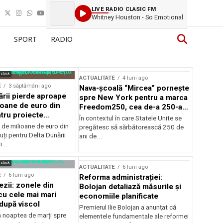
LIVE RADIO CLASIC FM
Whitney Houston - So Emotional
SPORT
RADIO
rstock
ACTUALITATE
4 luni ago
E
3 săptămâni ago
Nava-școală “Mircea” pornește
ării pierde aproape
spre New York pentru a marca
ioane de euro din
Freedom250, cea de-a 250-a
tru proiecte
aniversare a Statelor Unite
În contextul în care Statele Unite se
de milioane de euro din
pregătesc să sărbătorească 250 de
ți pentru Delta Dunării
ani de...
...
rstock
ACTUALITATE
6 luni ago
E
6 luni ago
Reforma administrației:
ezii: zonele din
Bolojan detaliază măsurile și
u cele mai mari
economiile planificate
după viscol
Premierul Ilie Bolojan a anunțat că
n noaptea de marți spre
elementele fundamentale ale reformei