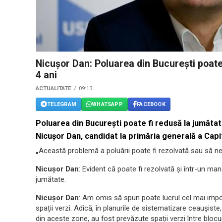
Nicușor Dan: Poluarea din București poate
4 ani
ACTUALITATE
09:13
TELEGRAM
WHATSAPP
FACEBOOK
Poluarea din București poate fi redusă la jumătat
Nicușor Dan, candidat la primăria generală a Capit
„
Această problemă a poluării poate fi rezolvată sau să ne
Nicușor Dan
: Evident că poate fi rezolvată și într-un ma
jumătate.
Nicușor Dan
: Am omis să spun poate lucrul cel mai imp
spații verzi. Adică, în planurile de sistematizare ceaușiste
din aceste zone, au fost prevăzute spații verzi între bloc