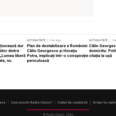
ACTUALITATE
1 an ago
ACTUALITATE
1 a
cționează dur
Plan de destabilizare a României:
Călin Georgesc
ilor dintre
Călin Georgescu și Horațiu
domiciliu. Poli
 „Lumea liberă
Potra, implicați într-o conspirație
citația la ușă
ate, nu
periculoasă
tate
Cum ascult Radio Clasic?
Codul de conduită
Drept la repli
© Radio Clasic, 2026