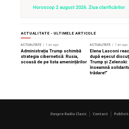
Horoscop 2 august 2026. Ziua clarificărilor
ACTUALITATE - ULTIMELE ARTICOLE
ACTUALITATE
1 an ago
ACTUALITATE
1 an ago
Administrația Trump schimbă
Elena Lasconi rea
strategia cibernetică: Rusia,
după eșecul discuți
scoasă de pe lista amenințărilor
Trump și Zelenski:
înseamnă solidarit
trădare!”
Despre Radio Clasic
Contact
Publici