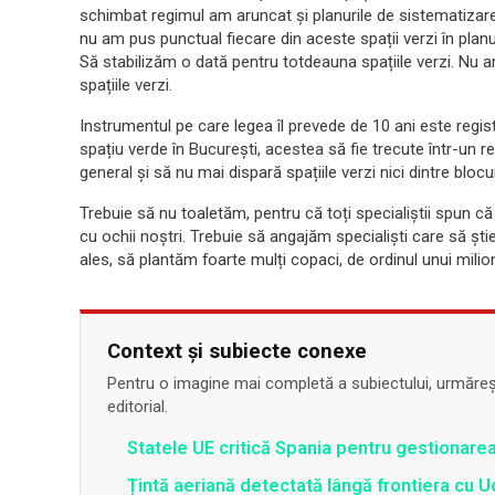
schimbat regimul am aruncat și planurile de sistematizare,
nu am pus punctual fiecare din aceste spații verzi în planu
Să stabilizăm o dată pentru totdeauna spațiile verzi. Nu 
spațiile verzi.
Instrumentul pe care legea îl prevede de 10 ani este regist
spațiu verde în București, acestea să fie trecute într-un reg
general și să nu mai dispară spațiile verzi nici dintre blocur
Trebuie să nu toaletăm, pentru că toți specialiștii spun c
cu ochii noștri. Trebuie să angajăm specialiști care să ști
ales, să plantăm foarte mulți copaci, de ordinul unui milio
Context și subiecte conexe
Pentru o imagine mai completă a subiectului, urmărește
editorial.
Statele UE critică Spania pentru gestionarea
Țintă aeriană detectată lângă frontiera cu Uc