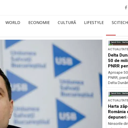
WORLD
ECONOMIE
CULTURĂ
LIFESTYLE
SCITECH
Sursă foto: Shutte
ACTUALITAT
Delta Dun
50 de mil
PNRR pen
esențiale
Aproape 50 
PNRR, pierdu
Delta Dunării
Sursă foto: Shutte
ACTUALITAT
Harta zăp
România c
depuneri 
Ninsorile di