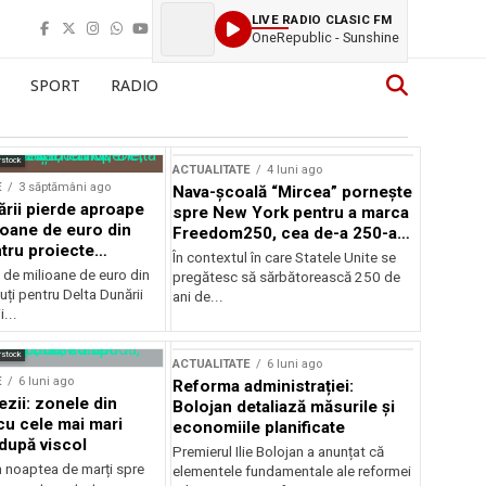
LIVE RADIO CLASIC FM
OneRepublic - Sunshine
SPORT
RADIO
rstock
ACTUALITATE
4 luni ago
E
3 săptămâni ago
Nava-școală “Mircea” pornește
ării pierde aproape
spre New York pentru a marca
ioane de euro din
Freedom250, cea de-a 250-a
tru proiecte
aniversare a Statelor Unite
În contextul în care Statele Unite se
de milioane de euro din
pregătesc să sărbătorească 250 de
ți pentru Delta Dunării
ani de...
...
rstock
ACTUALITATE
6 luni ago
E
6 luni ago
Reforma administrației:
ezii: zonele din
Bolojan detaliază măsurile și
u cele mai mari
economiile planificate
după viscol
Premierul Ilie Bolojan a anunțat că
n noaptea de marți spre
elementele fundamentale ale reformei