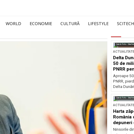
WORLD
ECONOMIE
CULTURĂ
LIFESTYLE
SCITECH
Sursă foto: Shutte
ACTUALITAT
Delta Dun
50 de mil
PNRR pen
esențiale
Aproape 50 
PNRR, pierdu
Delta Dunării
Sursă foto: Shutte
ACTUALITAT
Harta zăp
România c
depuneri 
Ninsorile di