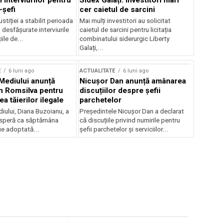
 interviurilor pentru
Sidex Galați: Investitori mari
-șefi
cer caietul de sarcini
stiției a stabilit perioada
Mai mulți investitori au solicitat
i desfășurate interviurile
caietul de sarcini pentru licitația
ile de...
combinatului siderurgic Liberty
Galați,...
E
6 luni ago
ACTUALITATE
6 luni ago
 Mediului anunță
Nicușor Dan anunță amânarea
n Romsilva pentru
discuțiilor despre șefii
 tăierilor ilegale
parchetelor
iului, Diana Buzoianu, a
Președintele Nicușor Dan a declarat
 speră ca săptămâna
că discuțiile privind numirile pentru
fie adoptată...
șefii parchetelor și serviciilor...