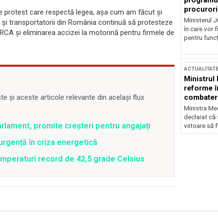
programul
procurori
e protest care respectă legea, așa cum am făcut și
Ministerul Ju
i și transportatorii din România continuă să protesteze
în care vor f
a RCA și eliminarea accizei la motorină pentru firmele de
pentru funcți
ACTUALITAT
Ministrul
reforme î
 și aceste articole relevante din același flux
combaterea
Ministra Med
declarat că
rlament, promite creșteri pentru angajați
viitoare să 
rgență în criza energetică
emperaturi record de 42,5 grade Celsius