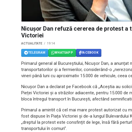
Nicușor Dan refuză cererea de protest a tr
Victoriei
ACTUALITATE
19:14
TELEGRAM
WHATSAPP
FACEBOOK
Primarul general al Bucureștiului, Nicușor Dan, a anunțat m
transportatorilor și a fermierilor, considerând-o „nerezona
vineri până luni cu aproximativ 15.000 de vehicule, ceea ce a
Nicușor Dan a declarat pe Facebook că „Aceștia au solicita
Pieței Victoriei și a străzilor adiacente, pentru 15.000 de ma
bloca întregul transport în București, afectând semnificat
Primarul a amintit că cel mai mare protest autorizat cu m
fost dispuse în Piața Victoriei și de-a lungul Bulevardului Ki
„dreptul la protest este consfințit de lege, însă fără pert
transportului în comun”.