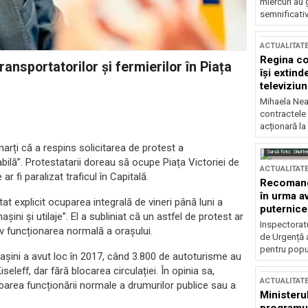
miercuri au 
semnificati
ACTUALITAT
Regina co
ansportatorilor și fermierilor în Piața
își extind
televiziun
Mihaela Nea
contractele 
acționară la
arți că a respins solicitarea de protest a
Sursă foto: Shutte
bilă”. Protestatarii doreau să ocupe Piața Victoriei de
ACTUALITAT
r fi paralizat traficul în Capitală.
Recomandă
în urma av
t explicit ocuparea integrală de vineri până luni a
puternice
șini și utilaje”. El a subliniat că un astfel de protest ar
Inspectoratu
iv funcționarea normală a orașului.
de Urgență 
pentru popula
așini a avut loc în 2017, când 3.800 de autoturisme au
seleff, dar fără blocarea circulației. În opinia sa,
ACTUALITAT
urbarea funcționării normale a drumurilor publice sau a
Ministerul