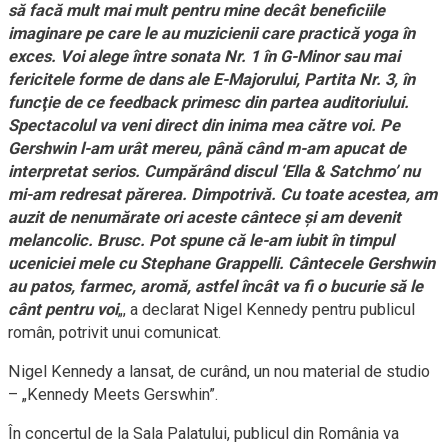
să facă mult mai mult pentru mine decât beneficiile
imaginare pe care le au muzicienii care practică yoga în
exces. Voi alege între sonata Nr. 1 în G-Minor sau mai
fericitele forme de dans ale E-Majorului, Partita Nr. 3, în
funcţie de ce feedback primesc din partea auditoriului.
Spectacolul va veni direct din inima mea către voi. Pe
Gershwin l-am urât mereu, până când m-am apucat de
interpretat serios. Cumpărând discul ‘Ella & Satchmo’ nu
mi-am redresat părerea. Dimpotrivă. Cu toate acestea, am
auzit de nenumărate ori aceste cântece şi am devenit
melancolic. Brusc. Pot spune că le-am iubit în timpul
uceniciei mele cu Stephane Grappelli. Cântecele Gershwin
au patos, farmec, aromă, astfel încât va fi o bucurie să le
cânt pentru voi
„, a declarat Nigel Kennedy pentru publicul
român, potrivit unui comunicat.
Nigel Kennedy a lansat, de curând, un nou material de studio
– „Kennedy Meets Gerswhin”.
În concertul de la Sala Palatului, publicul din România va