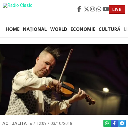
LIVE
HOME
NAȚIONAL
WORLD
ECONOMIE
CULTURĂ
L
ACTUALITATE
12:09 / 03/10/2018
WHATSAPP
FACEBO
TEL