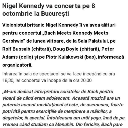
Nigel Kennedy va concerta pe 8
octombrie la Bucureşti
Violonistul britanic Nigel Kennedy îi va avea alături
pentru concertul „Bach Meets Kennedy Meets
Gershwin” de lunea viitoare, de la Sala Palatului, pe
Rolf Bussalb (chitară), Doug Boyle (chitară), Peter
Adams (cello) şi pe Piotr Kulakowski (bas), informează
organizatorii.
Intrarea în sala de spectacol se va face începând cu ora
18,30, iar concertul va începe de la ora 20,00.
„
M-am dedicat interpretării sonatelor de Bach pentru
vioară de când eram adolescent. Această muzică are un
puternic accent meditaţional şi este, de asemenea, foarte
potrivită pentru exerciţiile de menţinere a mâinilor, a
degetelor, în special. Întotdeauna am urât yoga, încă de pe
vremea când studiam cu Menuhin. Din fericire, Bach pare