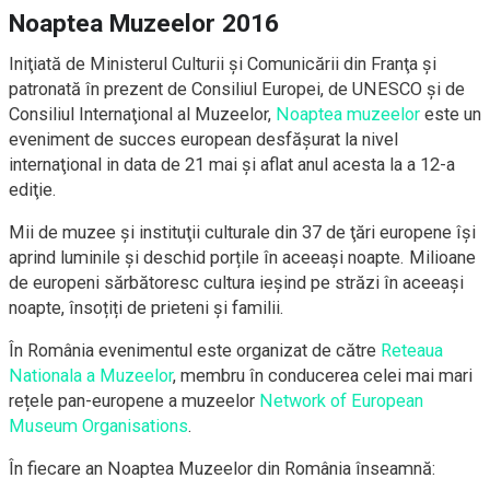
Noaptea Muzeelor 2016
Iniţiată de Ministerul Culturii şi Comunicării din Franţa și
patronată în prezent de Consiliul Europei, de UNESCO şi de
Consiliul Internaţional al Muzeelor,
Noaptea muzeelor
este un
eveniment de succes european desfăşurat la nivel
internaţional in data de 21 mai şi aflat anul acesta la a 12-a
ediţie.
Mii de muzee şi instituţii culturale din 37 de ţări europene își
aprind luminile și deschid porțile în aceeași noapte. Milioane
de europeni sărbătoresc cultura ieșind pe străzi în aceeași
noapte, însoțiți de prieteni și familii.
În România evenimentul este organizat de către
Reteaua
Nationala a Muzeelor
, membru în conducerea celei mai mari
rețele pan-europene a muzeelor
Network of European
Museum Organisations
.
În fiecare an Noaptea Muzeelor din România înseamnă: