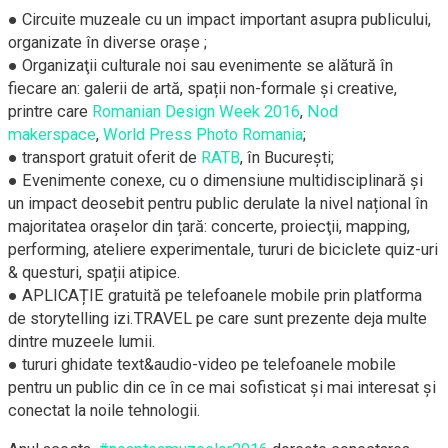
● Circuite muzeale cu un impact important asupra publicului,
organizate în diverse orașe ;
● Organizaţii culturale noi sau evenimente se alătură în
fiecare an: galerii de artă, spații non-formale și creative,
printre care
Romanian Design Week 2016
,
Nod
makerspace
,
World Press Photo Romania
;
● transport gratuit oferit de
RATB
, în București;
● Evenimente conexe, cu o dimensiune multidisciplinară și
un impact deosebit pentru public derulate la nivel național în
majoritatea orașelor din țară: concerte, proiecţii, mapping,
performing, ateliere experimentale, tururi de biciclete quiz-uri
& questuri, spații atipice.
● APLICAȚIE gratuită pe telefoanele mobile prin platforma
de storytelling izi.TRAVEL pe care sunt prezente deja multe
dintre muzeele lumii.
● tururi ghidate text&audio-video pe telefoanele mobile
pentru un public din ce în ce mai sofisticat și mai interesat și
conectat la noile tehnologii.