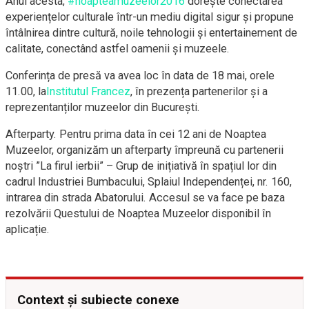
Anul acesta,
#noapteamuzeelor2016
dorește conectarea
experiențelor culturale într-un mediu digital sigur și propune
întâlnirea dintre cultură, noile tehnologii și entertainement de
calitate, conectând astfel oamenii și muzeele.
Conferința de presă va avea loc în data de 18 mai, orele
11.00, la
Institutul Francez
, în prezența partenerilor și a
reprezentanților muzeelor din București.
Afterparty. Pentru prima data în cei 12 ani de Noaptea
Muzeelor, organizăm un afterparty împreună cu partenerii
noștri ”La firul ierbii” – Grup de inițiativă în spațiul lor din
cadrul Industriei Bumbacului, Splaiul Independenței, nr. 160,
intrarea din strada Abatorului. Accesul se va face pe baza
rezolvării Questului de Noaptea Muzeelor disponibil în
aplicație.
Context și subiecte conexe