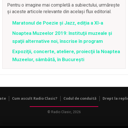
Pentru o imagine mai completă a subiectului, urmărește
și aceste articole relevante din același flux editorial.
Maratonul de Poezie și Jazz, ediția a XI-a
Noaptea Muzeelor 2019: Instituţii muzeale şi
spaţii alternative noi, înscrise în program
Expoziţii, concerte, ateliere, proiecţii la Noaptea
Muzeelor, sâmbătă, în Bucureşti
tate
Cum ascult Radio Clasic?
Codul de conduită
Drept la repli
© Radio Clasic, 2026