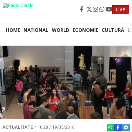
LIVE
HOME
NAȚIONAL
WORLD
ECONOMIE
CULTURĂ
L
ACTUALITATE
10:28 / 19/05/2016
WHATSAPP
FACEBO
TEL