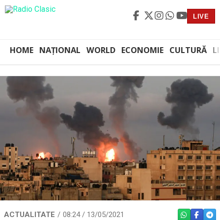
LIVE
HOME
NAȚIONAL
WORLD
ECONOMIE
CULTURĂ
L
ACTUALITATE
08:24 / 13/05/2021
WHATSAPP
FACEBO
TEL