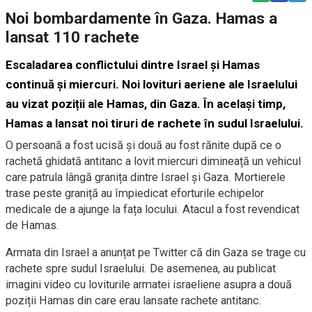
Noi bombardamente în Gaza. Hamas a
lansat 110 rachete
Escaladarea conflictului dintre Israel și Hamas
continuă și miercuri. Noi lovituri aeriene ale Israelului
au vizat poziții ale Hamas, din Gaza. În același timp,
Hamas a lansat noi tiruri de rachete în sudul Israelului.
O persoană a fost ucisă și două au fost rănite după ce o
rachetă ghidată antitanc a lovit miercuri dimineață un vehicul
care patrula lângă granița dintre Israel și Gaza. Mortierele
trase peste graniță au împiedicat eforturile echipelor
medicale de a ajunge la fața locului. Atacul a fost revendicat
de Hamas.
Armata din Israel a anunțat pe Twitter că din Gaza se trage cu
rachete spre sudul Israelului. De asemenea, au publicat
imagini video cu loviturile armatei israeliene asupra a două
poziții Hamas din care erau lansate rachete antitanc.